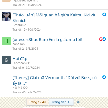
nguoiyeutruyen177
Trả lời
21
10/8/2024
[Thảo luận] Mối quan hệ giữa Kaitou Kid và
Shinichi
Gmbb4023
Trả lời
19
10/8/2024
(onesortShuuRan) Em là giấc mơ tôi!
H
hana ran
Trả lời
2
3/8/2024
Hỏi đáp
Fanconan231
Trả lời
0
30/7/2024
[Theory] Giải mã Vermouth "Đối với Boss, cô
ấy là..."
K U M I K O
Trả lời
46
28/7/2024
Trang cuối
Trang 1 / 49
Trang tiếp