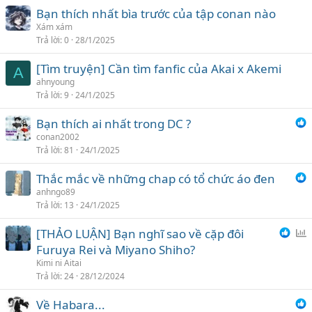
Bạn thích nhất bìa trước của tập conan nào
Xám xám
Trả lời
0
28/1/2025
[Tìm truyện] Cần tìm fanfic của Akai x Akemi
A
ahnyoung
Trả lời
9
24/1/2025
Bạn thích ai nhất trong DC ?
conan2002
Trả lời
81
24/1/2025
Thắc mắc về những chap có tổ chức áo đen
anhngo89
Trả lời
13
24/1/2025
[THẢO LUẬN] Bạn nghĩ sao về cặp đôi
ì
Furuya Rei và Miyano Shiho?
n
Kimi ni Aitai
h
Trả lời
24
28/12/2024
c
Về Habara...
h