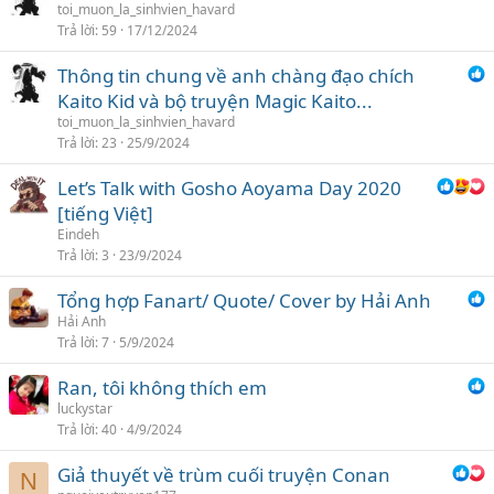
toi_muon_la_sinhvien_havard
ọ
Trả lời
59
17/12/2024
n
Thông tin chung về anh chàng đạo chích
Kaito Kid và bộ truyện Magic Kaito...
toi_muon_la_sinhvien_havard
Trả lời
23
25/9/2024
Let’s Talk with Gosho Aoyama Day 2020
[tiếng Việt]
Eindeh
Trả lời
3
23/9/2024
Tổng hợp Fanart/ Quote/ Cover by Hải Anh
Hải Anh
Trả lời
7
5/9/2024
Ran, tôi không thích em
luckystar
Trả lời
40
4/9/2024
Giả thuyết về trùm cuối truyện Conan
N