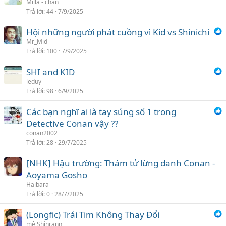
Milla - chan
Trả lời
44
7/9/2025
Hội những người phát cuồng vì Kid vs Shinichi
Mr_Mid
Trả lời
100
7/9/2025
SHI and KID
leduy
Trả lời
98
6/9/2025
Các bạn nghĩ ai là tay súng số 1 trong
Detective Conan vậy ??
conan2002
Trả lời
28
29/7/2025
[NHK] Hậu trường: Thám tử lừng danh Conan -
Aoyama Gosho
Haibara
Trả lời
0
28/7/2025
(Longfic) Trái Tim Không Thay Đổi
mê Shinrann