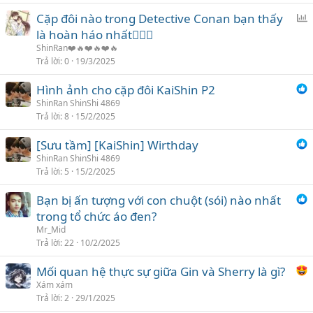
c
Cặp đôi nào trong Detective Conan bạn thấy
h
ì
là hoàn háo nhất❤️‍🔥💋
ọ
n
n
ShinRan❤️🔥❤️🔥❤️🔥
h
Trả lời
0
19/3/2025
c
Hình ảnh cho cặp đôi KaiShin P2
h
ShinRan ShinShi 4869
ọ
Trả lời
8
15/2/2025
n
[Sưu tầm] [KaiShin] Wirthday
ShinRan ShinShi 4869
Trả lời
5
15/2/2025
Bạn bị ấn tượng với con chuột (sói) nào nhất
trong tổ chức áo đen?
Mr_Mid
Trả lời
22
10/2/2025
Mối quan hệ thực sự giữa Gin và Sherry là gì?
Xám xám
Trả lời
2
29/1/2025