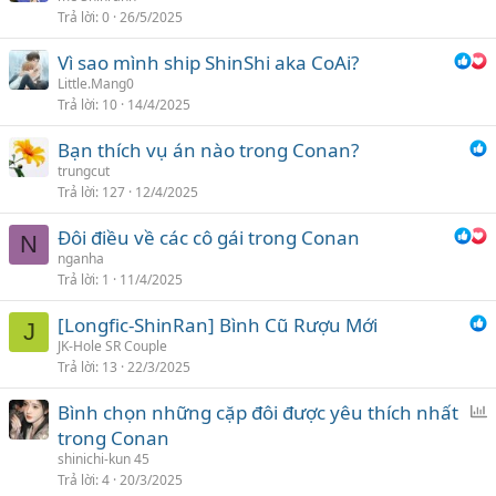
Trả lời
0
26/5/2025
Vì sao mình ship ShinShi aka CoAi?
Little.Mang0
Trả lời
10
14/4/2025
Bạn thích vụ án nào trong Conan?
trungcut
Trả lời
127
12/4/2025
Đôi điều về các cô gái trong Conan
N
nganha
Trả lời
1
11/4/2025
[Longfic-ShinRan] Bình Cũ Rượu Mới
J
JK-Hole SR Couple
Trả lời
13
22/3/2025
Bình chọn những cặp đôi được yêu thích nhất
ì
trong Conan
n
shinichi-kun 45
h
Trả lời
4
20/3/2025