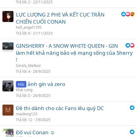
Trả lời
2
22/11/2025
LỰC LƯỢNG 2 PHE VÀ KẾT CỤC TRẬN
CHIẾN CUỐI CONAN
hell_angel1795
Trả lời
6
21/11/2025
GINSHERRY - A SNOW WHITE QUEEN - GIN
làm hết khả năng bảo vệ mạng sống của Sherry
!
Ginshi_Melkior
Trả lời
4
28/9/2025
ảnh gin và zero
Hỏi
Khải Long
Trả lời
0
26/9/2025
Đề thi dành cho các Fans iêu quý DC
M
maidung123
Trả lời
12
7/9/2025
Đố vui Conan ☺