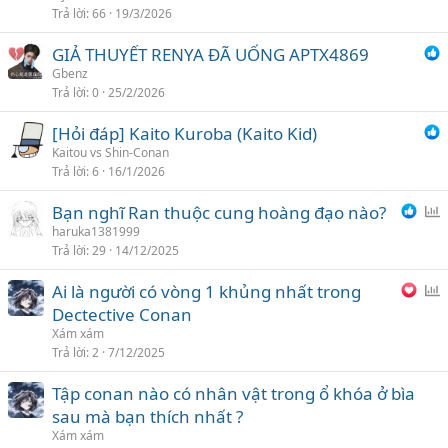
Trả lời
66
19/3/2026
n
h
GIẢ THUYẾT RENYA ĐÃ UỐNG APTX4869
c
Gbenz
h
Trả lời
0
25/2/2026
ọ
n
[Hỏi đáp] Kaito Kuroba (Kaito Kid)
Kaitou vs Shin-Conan
Trả lời
6
16/1/2026
Bạn nghĩ Ran thuộc cung hoàng đạo nào?
ì
haruka1381999
Trả lời
29
14/12/2025
n
h
Ai là người có vòng 1 khủng nhất trong
c
ì
Dectective Conan
h
n
Xám xám
ọ
h
Trả lời
2
7/12/2025
n
c
Tập conan nào có nhân vật trong ổ khóa ở bìa
h
sau mà bạn thích nhất ?
ọ
n
Xám xám