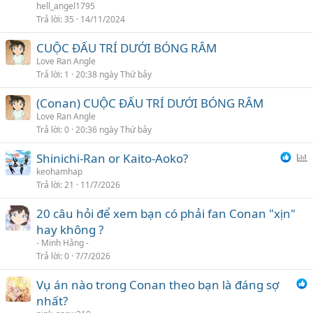
i
hell_angel1795
Trả lời
35
14/11/2024
CUỘC ĐẤU TRÍ DƯỚI BÓNG RÂM
Love Ran Angle
Trả lời
1
20:38 ngày Thứ bảy
(Conan) CUỘC ĐẤU TRÍ DƯỚI BÓNG RÂM
Love Ran Angle
Trả lời
0
20:36 ngày Thứ bảy
Shinichi-Ran or Kaito-Aoko?
ì
keohamhap
Trả lời
21
11/7/2026
n
h
20 câu hỏi để xem bạn có phải fan Conan "xịn"
c
hay không ?
h
- Minh Hằng -
ọ
Trả lời
0
7/7/2026
n
Vụ án nào trong Conan theo bạn là đáng sợ
nhất?