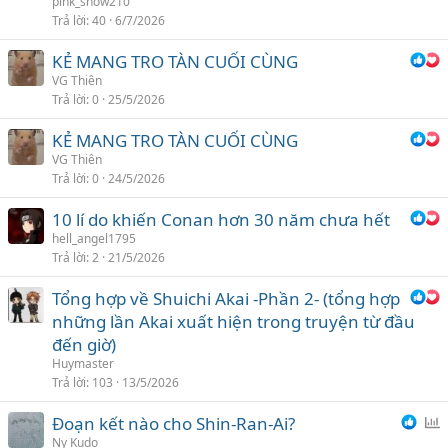
pink_snow210
Trả lời
40
6/7/2026
KẺ MANG TRO TÀN CUỐI CÙNG
VG Thiên
Trả lời
0
25/5/2026
KẺ MANG TRO TÀN CUỐI CÙNG
VG Thiên
Trả lời
0
24/5/2026
10 lí do khiến Conan hơn 30 năm chưa hết
hell_angel1795
Trả lời
2
21/5/2026
Tổng hợp về Shuichi Akai -Phần 2- (tổng hợp
những lần Akai xuất hiện trong truyện từ đầu
đến giờ)
Huymaster
Trả lời
103
13/5/2026
Đoạn kết nào cho Shin-Ran-Ai?
ì
Ny Kudo