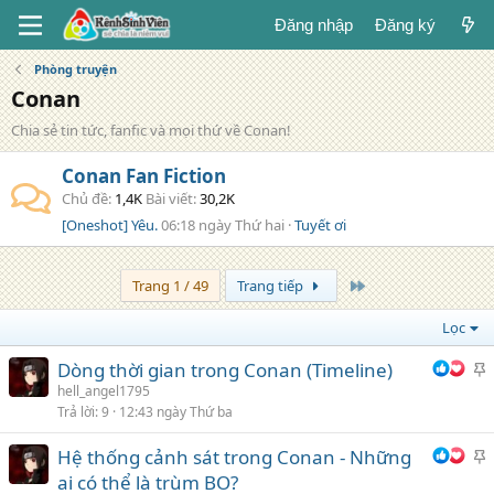
Đăng nhập
Đăng ký
Phòng truyện
Conan
Chia sẻ tin tức, fanfic và mọi thứ về Conan!
Conan Fan Fiction
Chủ đề
1,4K
Bài viết
30,2K
[Oneshot] Yêu.
06:18 ngày Thứ hai
Tuyết ơi
Trang cuối
Trang 1 / 49
Trang tiếp
Lọc
Dòng thời gian trong Conan (Timeline)
h
hell_angel1795
Trả lời
9
12:43 ngày Thứ ba
i
Hệ thống cảnh sát trong Conan - Những
h
ai có thể là trùm BO?