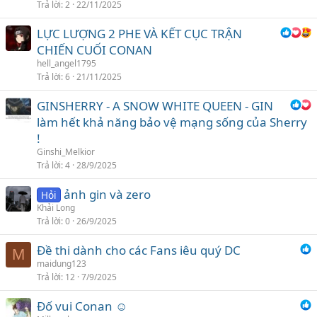
Trả lời
2
22/11/2025
LỰC LƯỢNG 2 PHE VÀ KẾT CỤC TRẬN
CHIẾN CUỐI CONAN
hell_angel1795
Trả lời
6
21/11/2025
GINSHERRY - A SNOW WHITE QUEEN - GIN
làm hết khả năng bảo vệ mạng sống của Sherry
!
Ginshi_Melkior
Trả lời
4
28/9/2025
ảnh gin và zero
Hỏi
Khải Long
Trả lời
0
26/9/2025
Đề thi dành cho các Fans iêu quý DC
M
maidung123
Trả lời
12
7/9/2025
Đố vui Conan ☺