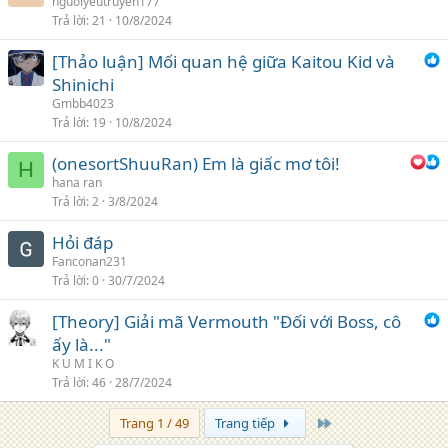
nguoiyeutruyen177
Trả lời
21
10/8/2024
[Thảo luận] Mối quan hệ giữa Kaitou Kid và
Shinichi
Gmbb4023
Trả lời
19
10/8/2024
(onesortShuuRan) Em là giấc mơ tôi!
H
hana ran
Trả lời
2
3/8/2024
Hỏi đáp
Fanconan231
Trả lời
0
30/7/2024
[Theory] Giải mã Vermouth "Đối với Boss, cô
ấy là..."
K U M I K O
Trả lời
46
28/7/2024
Trang cuối
Trang 1 / 49
Trang tiếp