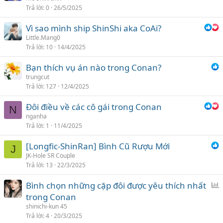
Trả lời
0
26/5/2025
Vì sao mình ship ShinShi aka CoAi?
Little.Mang0
Trả lời
10
14/4/2025
Bạn thích vụ án nào trong Conan?
trungcut
Trả lời
127
12/4/2025
Đôi điều về các cô gái trong Conan
N
nganha
Trả lời
1
11/4/2025
[Longfic-ShinRan] Bình Cũ Rượu Mới
J
JK-Hole SR Couple
Trả lời
13
22/3/2025
Bình chọn những cặp đôi được yêu thích nhất
ì
trong Conan
n
shinichi-kun 45
h
Trả lời
4
20/3/2025