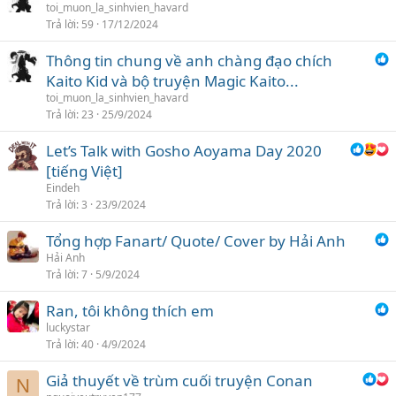
toi_muon_la_sinhvien_havard
ọ
Trả lời
59
17/12/2024
n
Thông tin chung về anh chàng đạo chích
Kaito Kid và bộ truyện Magic Kaito...
toi_muon_la_sinhvien_havard
Trả lời
23
25/9/2024
Let’s Talk with Gosho Aoyama Day 2020
[tiếng Việt]
Eindeh
Trả lời
3
23/9/2024
Tổng hợp Fanart/ Quote/ Cover by Hải Anh
Hải Anh
Trả lời
7
5/9/2024
Ran, tôi không thích em
luckystar
Trả lời
40
4/9/2024
Giả thuyết về trùm cuối truyện Conan
N