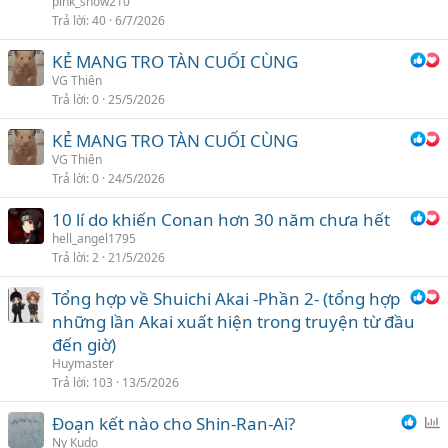
pink_snow210
Trả lời
40
6/7/2026
KẺ MANG TRO TÀN CUỐI CÙNG
VG Thiên
Trả lời
0
25/5/2026
KẺ MANG TRO TÀN CUỐI CÙNG
VG Thiên
Trả lời
0
24/5/2026
10 lí do khiến Conan hơn 30 năm chưa hết
hell_angel1795
Trả lời
2
21/5/2026
Tổng hợp về Shuichi Akai -Phần 2- (tổng hợp
những lần Akai xuất hiện trong truyện từ đầu
đến giờ)
Huymaster
Trả lời
103
13/5/2026
Đoạn kết nào cho Shin-Ran-Ai?
ì
Ny Kudo