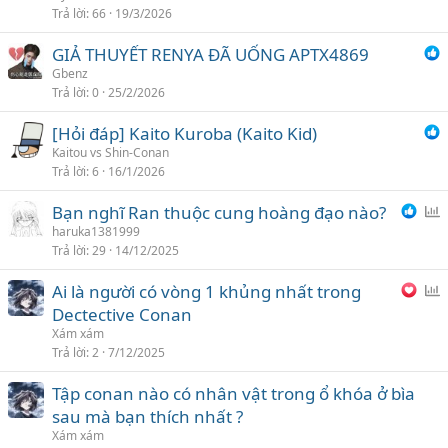
Trả lời
66
19/3/2026
n
h
GIẢ THUYẾT RENYA ĐÃ UỐNG APTX4869
c
Gbenz
h
Trả lời
0
25/2/2026
ọ
n
[Hỏi đáp] Kaito Kuroba (Kaito Kid)
Kaitou vs Shin-Conan
Trả lời
6
16/1/2026
Bạn nghĩ Ran thuộc cung hoàng đạo nào?
ì
haruka1381999
Trả lời
29
14/12/2025
n
h
Ai là người có vòng 1 khủng nhất trong
c
ì
Dectective Conan
h
n
Xám xám
ọ
h
Trả lời
2
7/12/2025
n
c
Tập conan nào có nhân vật trong ổ khóa ở bìa
h
sau mà bạn thích nhất ?
ọ
n
Xám xám