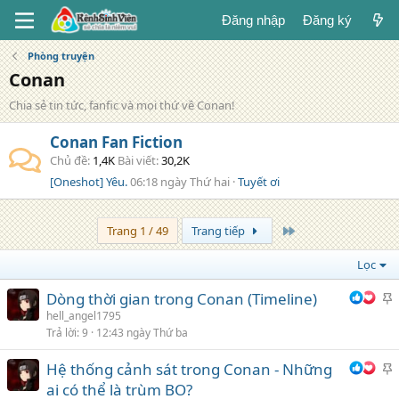
Đăng nhập
Đăng ký
Phòng truyện
Conan
Chia sẻ tin tức, fanfic và mọi thứ về Conan!
Conan Fan Fiction
Chủ đề
1,4K
Bài viết
30,2K
[Oneshot] Yêu.
06:18 ngày Thứ hai
Tuyết ơi
Trang cuối
Trang 1 / 49
Trang tiếp
Lọc
Dòng thời gian trong Conan (Timeline)
h
hell_angel1795
Trả lời
9
12:43 ngày Thứ ba
i
Hệ thống cảnh sát trong Conan - Những
h
ai có thể là trùm BO?