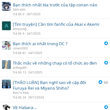
Bạn thích nhất bìa trước của tập conan nào
Xám xám
Trả lời
0
28/1/2025
[Tìm truyện] Cần tìm fanfic của Akai x Akemi
A
ahnyoung
Trả lời
9
24/1/2025
Bạn thích ai nhất trong DC ?
conan2002
Trả lời
81
24/1/2025
Thắc mắc về những chap có tổ chức áo đen
anhngo89
Trả lời
13
24/1/2025
[THẢO LUẬN] Bạn nghĩ sao về cặp đôi
ì
Furuya Rei và Miyano Shiho?
n
Kimi ni Aitai
h
Trả lời
24
28/12/2024
c
Về Habara...
h