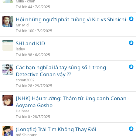
Milla - chan
Trả lời
44
7/9/2025
Hội những người phát cuồng vì Kid vs Shinichi
Mr_Mid
Trả lời
100
7/9/2025
SHI and KID
leduy
Trả lời
98
6/9/2025
Các bạn nghĩ ai là tay súng số 1 trong
Detective Conan vậy ??
conan2002
Trả lời
28
29/7/2025
[NHK] Hậu trường: Thám tử lừng danh Conan -
Aoyama Gosho
Haibara
Trả lời
0
28/7/2025
(Longfic) Trái Tim Không Thay Đổi
mê Shinrann