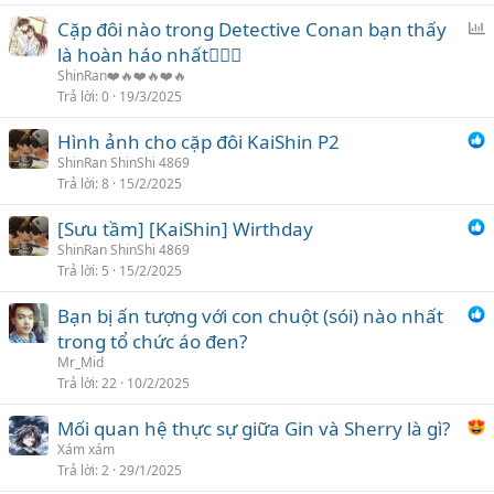
c
Cặp đôi nào trong Detective Conan bạn thấy
h
ì
là hoàn háo nhất❤️‍🔥💋
ọ
n
n
ShinRan❤️🔥❤️🔥❤️🔥
h
Trả lời
0
19/3/2025
c
Hình ảnh cho cặp đôi KaiShin P2
h
ShinRan ShinShi 4869
ọ
Trả lời
8
15/2/2025
n
[Sưu tầm] [KaiShin] Wirthday
ShinRan ShinShi 4869
Trả lời
5
15/2/2025
Bạn bị ấn tượng với con chuột (sói) nào nhất
trong tổ chức áo đen?
Mr_Mid
Trả lời
22
10/2/2025
Mối quan hệ thực sự giữa Gin và Sherry là gì?
Xám xám
Trả lời
2
29/1/2025