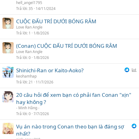
i
hell_angel1795
Trả lời
35
14/11/2024
CUỘC ĐẤU TRÍ DƯỚI BÓNG RÂM
Love Ran Angle
Trả lời
1
1/8/2026
(Conan) CUỘC ĐẤU TRÍ DƯỚI BÓNG RÂM
Love Ran Angle
Trả lời
0
1/8/2026
Shinichi-Ran or Kaito-Aoko?
ì
keohamhap
Trả lời
21
11/7/2026
n
h
20 câu hỏi để xem bạn có phải fan Conan "xịn"
c
hay không ?
h
- Minh Hằng -
ọ
Trả lời
0
7/7/2026
n
Vụ án nào trong Conan theo bạn là đáng sợ
nhất?