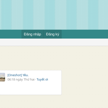
Đăng nhập
Đăng ký
[Oneshot] Yêu.
06:18 ngày Thứ hai
Tuyết ơi