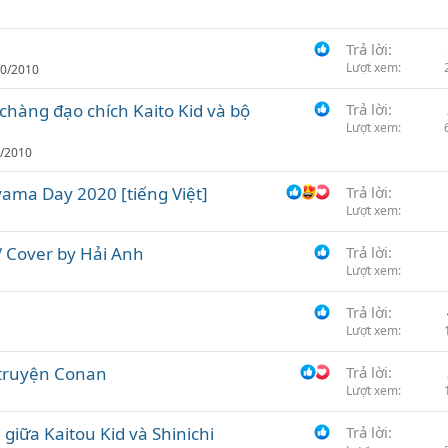
n
h
c
Trả lời
Lượt xem
h
10/2010
ọ
chàng đạo chích Kaito Kid và bộ
Trả lời
n
Lượt xem
9/2010
yama Day 2020 [tiếng Việt]
Trả lời
Lượt xem
 Cover by Hải Anh
Trả lời
Lượt xem
Trả lời
Lượt xem
 truyện Conan
Trả lời
Lượt xem
giữa Kaitou Kid và Shinichi
Trả lời