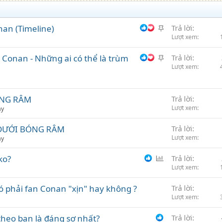
G
nan (Timeline)
Trả lời
h
Lượt xem
i
G
 Conan - Những ai có thể là trùm
Trả lời
m
h
Lượt xem
i
m
ÓNG RÂM
Trả lời
Lượt xem
ảy
 DƯỚI BÓNG RÂM
Trả lời
Lượt xem
ảy
B
ko?
Trả lời
ì
Lượt xem
n
ó phải fan Conan "xịn" hay không ?
Trả lời
h
Lượt xem
c
h
heo bạn là đáng sợ nhất?
Trả lời
ọ