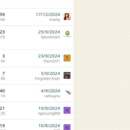
59
17/12/2024
26K
imenly
23
25/9/2024
67K
bpsvietnam
3
23/9/2024
T
6K
tham2001
7
5/9/2024
8K
Forgotten Aster
40
4/9/2024
11K
vattuuyvu
21
10/8/2024
N
12K
ngocuong868
19
10/8/2024
N