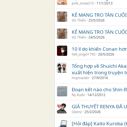
pink_snow210
11/1/2013
KẺ MANG TRO TÀN CUỐ
VG Thiên
25/5/2026
KẺ MANG TRO TÀN CUỐ
VG Thiên
24/5/2026
10 lí do khiến Conan hơ
hell_angel1795
20/5/2026
Tổng hợp về Shuichi Aka
xuất hiện trong truyện t
Huymaster
27/9/2016
Đoạn kết nào cho Shin-R
Ny Kudo
14/12/2012
GIẢ THUYẾT RENYA ĐÃ 
Gbenz
25/2/2026
[Hỏi đáp] Kaito Kuroba (K