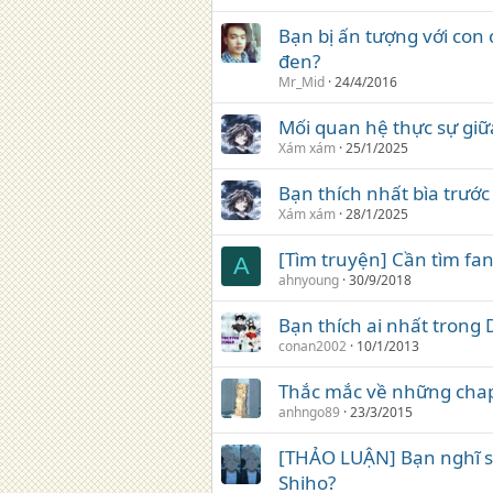
Bạn bị ấn tượng với con 
đen?
Mr_Mid
24/4/2016
Mối quan hệ thực sự giữa
Xám xám
25/1/2025
Bạn thích nhất bìa trướ
Xám xám
28/1/2025
[Tìm truyện] Cần tìm fan
A
ahnyoung
30/9/2018
Bạn thích ai nhất trong 
conan2002
10/1/2013
Thắc mắc về những chap
anhngo89
23/3/2015
[THẢO LUẬN] Bạn nghĩ sa
Shiho?