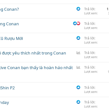
ong Conan?
Trả lời
1
Lượt xem
rong Conan
Trả lời
Lượt xem
 Cũ Rượu Mới
Trả lời
Lượt xem
B
i được yêu thích nhất trong Conan
Trả lời
ì
Lượt xem
n
B
tive Conan bạn thấy là hoàn háo nhất
Trả lời
h
ì
Lượt xem
c
n
h
h
ọ
iShin P2
c
Trả lời
n
Lượt xem
h
ọ
thday
Trả lời
n
Lượt xem