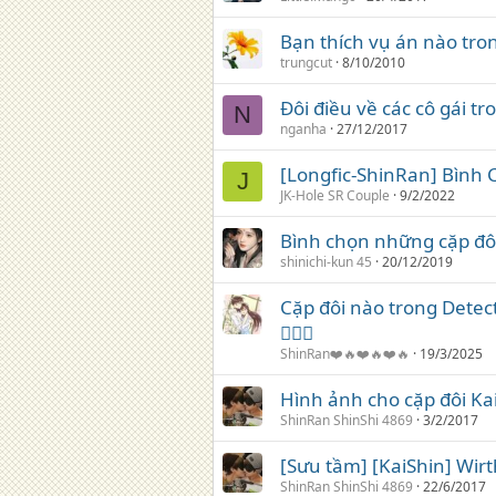
Bạn thích vụ án nào tr
trungcut
8/10/2010
Đôi điều về các cô gái t
N
nganha
27/12/2017
[Longfic-ShinRan] Bình
J
JK-Hole SR Couple
9/2/2022
Bình chọn những cặp đô
shinichi-kun 45
20/12/2019
Cặp đôi nào trong Detec
❤️‍🔥💋
ShinRan❤️🔥❤️🔥❤️🔥
19/3/2025
Hình ảnh cho cặp đôi Ka
ShinRan ShinShi 4869
3/2/2017
[Sưu tầm] [KaiShin] Wir
ShinRan ShinShi 4869
22/6/2017