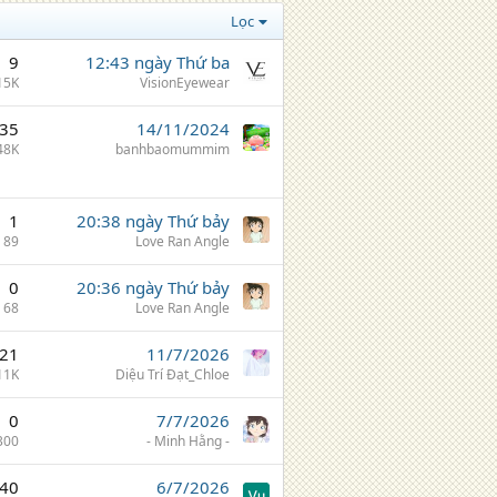
Lọc
9
12:43 ngày Thứ ba
15K
VisionEyewear
35
14/11/2024
48K
banhbaomummim
1
20:38 ngày Thứ bảy
89
Love Ran Angle
0
20:36 ngày Thứ bảy
68
Love Ran Angle
21
11/7/2026
11K
Diệu Trí Đạt_Chloe
0
7/7/2026
300
- Minh Hằng -
40
6/7/2026