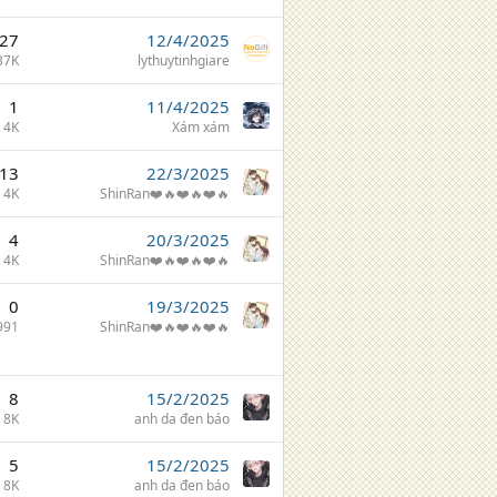
27
12/4/2025
37K
lythuytinhgiare
1
11/4/2025
4K
Xám xám
13
22/3/2025
4K
ShinRan❤️🔥❤️🔥❤️🔥
4
20/3/2025
4K
ShinRan❤️🔥❤️🔥❤️🔥
0
19/3/2025
991
ShinRan❤️🔥❤️🔥❤️🔥
8
15/2/2025
8K
anh da đen báo
5
15/2/2025
8K
anh da đen báo