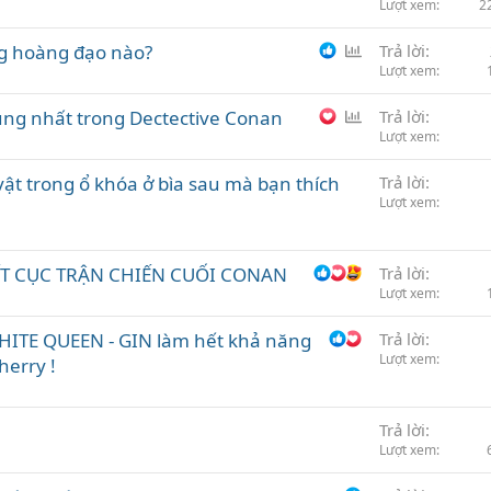
Lượt xem
2
n
B
g hoàng đạo nào?
Trả lời
ì
Lượt xem
n
B
hủng nhất trong Dectective Conan
Trả lời
h
ì
Lượt xem
c
n
h
ật trong ổ khóa ở bìa sau mà bạn thích
Trả lời
h
ọ
Lượt xem
c
n
h
ọ
ẾT CỤC TRẬN CHIẾN CUỐI CONAN
Trả lời
n
Lượt xem
ITE QUEEN - GIN làm hết khả năng
Trả lời
Lượt xem
herry !
Trả lời
Lượt xem