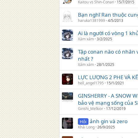
Kaitou vs Shin-Conan
15/7/2015
Bạn nghĩ Ran thuộc cun
haruka1381999
4/5/2013
Ai là người có vòng 1 k
Xám xám
3/2/2025
Tập conan nào có nhân v
nhất ?
Xám xám
28/1/2025
LỰC LƯỢNG 2 PHE VÀ K
hell_angel1795
15/1/2021
GINSHERRY - A SNOW WH
bảo vệ mạng sống của S
Ginshi_Melkior
17/12/2019
ảnh gin và zero
Hỏi
Khải Long
26/9/2025