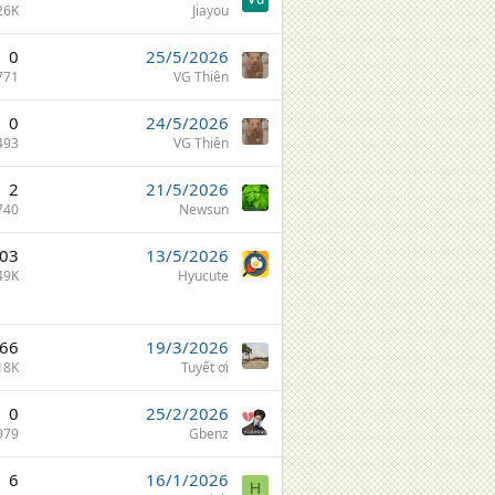
26K
Jiayou
0
25/5/2026
771
VG Thiên
0
24/5/2026
493
VG Thiên
2
21/5/2026
740
Newsun
03
13/5/2026
49K
Hyucute
66
19/3/2026
18K
Tuyết ơi
0
25/2/2026
979
Gbenz
6
16/1/2026
H