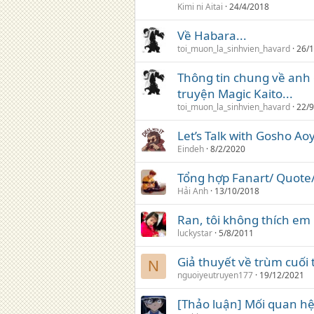
Kimi ni Aitai
24/4/2018
Về Habara...
toi_muon_la_sinhvien_havard
26/
Thông tin chung về anh 
truyện Magic Kaito...
toi_muon_la_sinhvien_havard
22/
Let’s Talk with Gosho Ao
Eindeh
8/2/2020
Tổng hợp Fanart/ Quote/
Hải Anh
13/10/2018
Ran, tôi không thích em
luckystar
5/8/2011
Giả thuyết về trùm cuối
N
nguoiyeutruyen177
19/12/2021
[Thảo luận] Mối quan hệ 