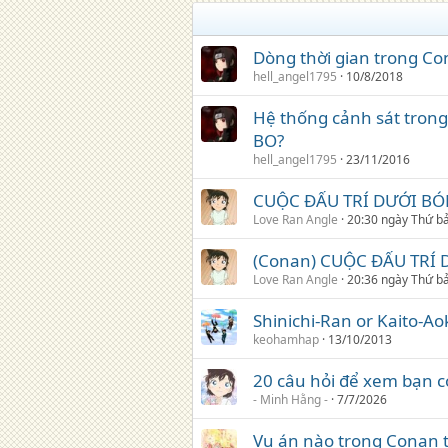
Dòng thời gian trong Co
hell_angel1795
10/8/2018
Hệ thống cảnh sát trong
BO?
hell_angel1795
23/11/2016
CUỘC ĐẤU TRÍ DƯỚI B
Love Ran Angle
20:30 ngày Thứ b
(Conan) CUỘC ĐẤU TRÍ
Love Ran Angle
20:36 ngày Thứ b
Shinichi-Ran or Kaito-Ao
keohamhap
13/10/2013
20 câu hỏi để xem bạn c
- Minh Hằng -
7/7/2026
Vụ án nào trong Conan t