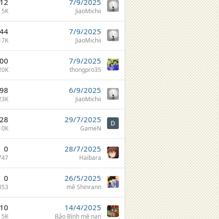
12
7/9/2025
5K
JiaoMichii
44
7/9/2025
17K
JiaoMichii
00
7/9/2025
20K
thongpro35
98
6/9/2025
23K
JiaoMichii
28
29/7/2025
10K
GameN
0
28/7/2025
747
Haibara
0
26/5/2025
853
mê Shinrann
10
14/4/2025
5K
Bảo Bình mê nan