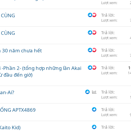
Lượt xem
n
I CÙNG
Trả lời
Lượt xem
I CÙNG
Trả lời
Lượt xem
n 30 năm chưa hết
Trả lời
Lượt xem
i -Phần 2- (tổng hợp những lần Akai
Trả lời
1
Lượt xem
1
ừ đầu đến giờ)
B
an-Ai?
Trả lời
ì
Lượt xem
n
UỐNG APTX4869
Trả lời
h
Lượt xem
c
h
aito Kid)
Trả lời
ọ