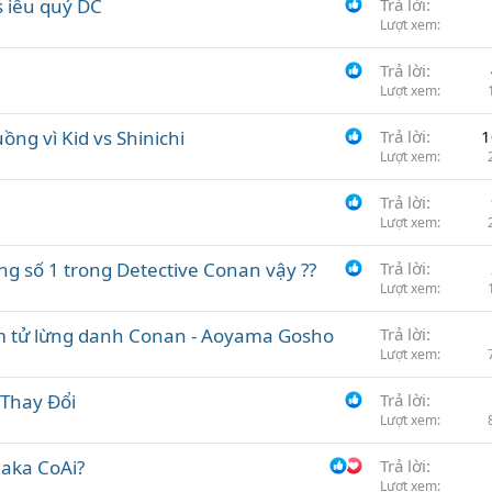
s iêu quý DC
Trả lời
Lượt xem
Trả lời
Lượt xem
ng vì Kid vs Shinichi
Trả lời
1
Lượt xem
Trả lời
Lượt xem
úng số 1 trong Detective Conan vậy ??
Trả lời
Lượt xem
m tử lừng danh Conan - Aoyama Gosho
Trả lời
Lượt xem
 Thay Đổi
Trả lời
Lượt xem
 aka CoAi?
Trả lời
Lượt xem