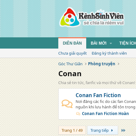
DIỄN ĐÀN
BÀI MỚI
TIỆN ÍC
Chưa giải quyết
Đăng ký thành viên
Góc Thư Giãn
Phòng truyện
Conan
Chia sẻ tin tức, fanfic và mọi thứ về Conan!
Conan Fan Fiction
Nơi đăng các fic do các fan Conan 
nguồn khi lưu hành để tôn trọng c
Conan Fan Fiction Hoàn
Trang
Trang 1 / 49
Trang tiếp