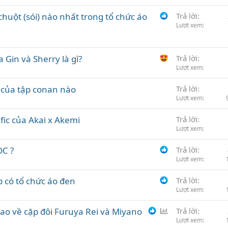
chuột (sói) nào nhất trong tổ chức áo
Trả lời
Lượt xem
 Gin và Sherry là gì?
Trả lời
Lượt xem
c của tập conan nào
Trả lời
Lượt xem
fic của Akai x Akemi
Trả lời
Lượt xem
DC ?
Trả lời
Lượt xem
 có tổ chức áo đen
Trả lời
Lượt xem
B
o về cặp đôi Furuya Rei và Miyano
Trả lời
ì
Lượt xem