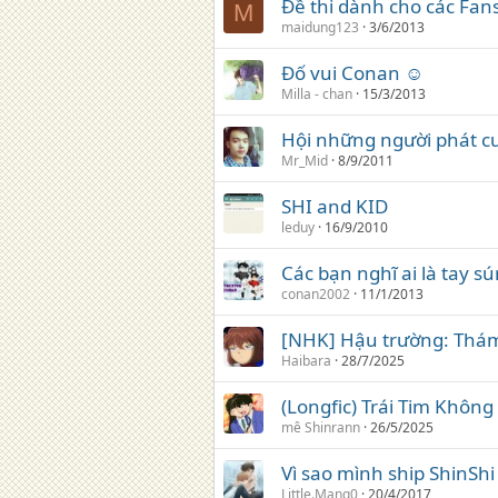
Đề thi dành cho các Fan
M
maidung123
3/6/2013
Đố vui Conan ☺
Milla - chan
15/3/2013
Hội những người phát cuồ
Mr_Mid
8/9/2011
SHI and KID
leduy
16/9/2010
Các bạn nghĩ ai là tay s
conan2002
11/1/2013
[NHK] Hậu trường: Thá
Haibara
28/7/2025
(Longfic) Trái Tim Không
mê Shinrann
26/5/2025
Vì sao mình ship ShinShi
Little.Mang0
20/4/2017