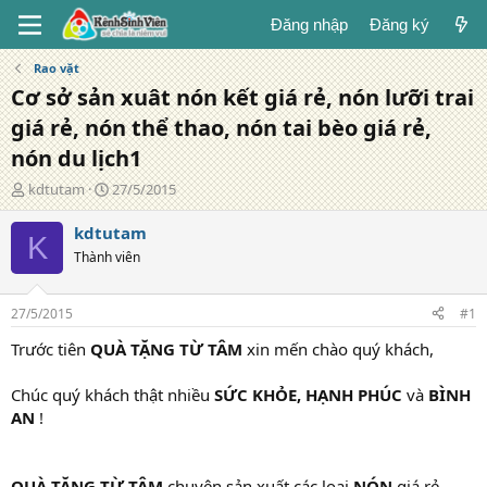
Đăng nhập
Đăng ký
Rao vặt
Cơ sở sản xuât nón kết giá rẻ, nón lưỡi trai
giá rẻ, nón thể thao, nón tai bèo giá rẻ,
nón du lịch1
T
N
kdtutam
27/5/2015
á
g
c
à
kdtutam
K
g
y
Thành viên
i
đ
ả
ă
n
27/5/2015
#1
g
Trước tiên
QUÀ TẶNG TỪ TÂM
xin mến chào quý khách,
Chúc quý khách thật nhiều
SỨC KHỎE, HẠNH PHÚC
và
BÌNH
AN
!
QUÀ TẶNG TỪ TÂM
chuyên sản xuất các loại
NÓN
giá rẻ,