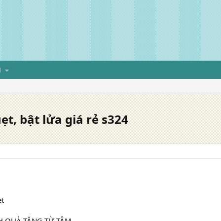
H
ẹt, bật lửa giá rẻ s324
ẹt
H QUÀ TẶNG TỪ TÂM