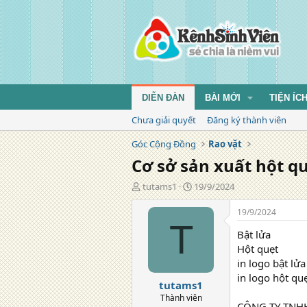
DIỄN ĐÀN
BÀI MỚI
TIỆN ÍC
Chưa giải quyết
Đăng ký thành viên
Góc Cộng Đồng
Rao vặt
Cơ sở sản xuất hột qu
T
N
tutams1
19/9/2024
á
g
c
à
19/9/2024
g
y
T
Bật lửa
i
đ
ả
ă
Hột quẹt
n
in logo bật lửa
g
in logo hột qu
tutams1
Thành viên
CÔNG TY TNH