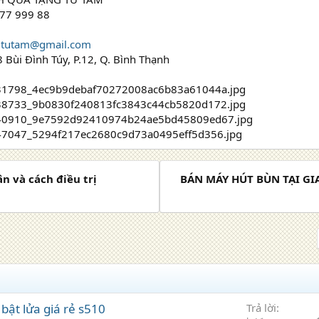
 77 999 88
gtutam@gmail.com
8 Bùi Đình Túy, P.12, Q. Bình Thạnh
n và cách điều trị
BÁN MÁY HÚT BÙN TẠI GIA
bật lửa giá rẻ s510
Trả lời