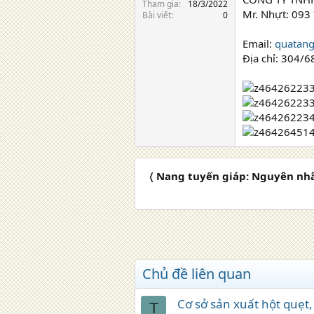
Tham gia
18/3/2022
Mr. Nhựt: 093
Bài viết
0
Email:
quatan
Địa chỉ: 304/6
〈 Nang tuyến giáp: Nguyên nhâ
Chủ đề liên quan
Cơ sở sản xuất hột quẹt, 
T