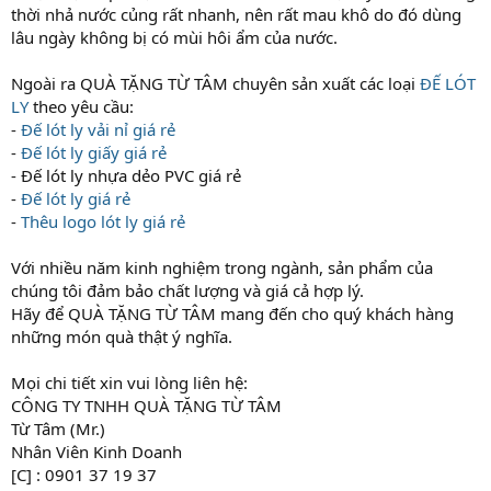
thời nhả nước củng rất nhanh, nên rất mau khô do đó dùng
lâu ngày không bị có mùi hôi ẩm của nước.
Ngoài ra QUÀ TẶNG TỪ TÂM chuyên sản xuất các loại
ĐẾ LÓT
LY
theo yêu cầu:
-
Đế lót ly vải nỉ giá rẻ
-
Đế lót ly giấy giá rẻ
- Đế lót ly nhựa dẻo PVC giá rẻ
-
Đế lót ly giá rẻ
-
Thêu logo lót ly giá rẻ
Với nhiều năm kinh nghiệm trong ngành, sản phẩm của
chúng tôi đảm bảo chất lượng và giá cả hợp lý.
Hãy để QUÀ TẶNG TỪ TÂM mang đến cho quý khách hàng
những món quà thật ý nghĩa.
Mọi chi tiết xin vui lòng liên hệ:
CÔNG TY TNHH QUÀ TẶNG TỪ TÂM
Từ Tâm (Mr.)
Nhân Viên Kinh Doanh
[C] : 0901 37 19 37