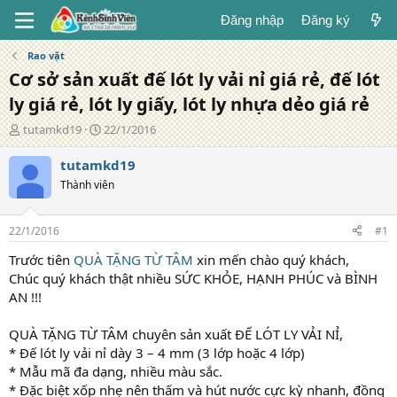
Đăng nhập
Đăng ký
Rao vặt
Cơ sở sản xuất đế lót ly vải nỉ giá rẻ, đế lót
ly giá rẻ, lót ly giấy, lót ly nhựa dẻo giá rẻ
T
N
tutamkd19
22/1/2016
á
g
c
à
tutamkd19
g
y
Thành viên
i
đ
ả
ă
n
22/1/2016
#1
g
Trước tiên
QUÀ TẶNG TỪ TÂM
xin mến chào quý khách,
Chúc quý khách thật nhiều SỨC KHỎE, HẠNH PHÚC và BÌNH
AN !!!
QUÀ TẶNG TỪ TÂM chuyên sản xuất ĐẾ LÓT LY VẢI NỈ,
* Đế lót ly vải nỉ dày 3 – 4 mm (3 lớp hoặc 4 lớp)
* Mẫu mã đa dạng, nhiều màu sắc.
* Đặc biệt xốp nhẹ nên thấm và hút nước cực kỳ nhanh, đồng