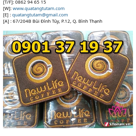
[T/F]: 0862 94 65 15
[W]:
www.quatangtutam.com
[E] :
quatangtutam@gmail.com
[A] : 67/204B Bùi Đình Túy, P.12, Q. Bình Thạnh