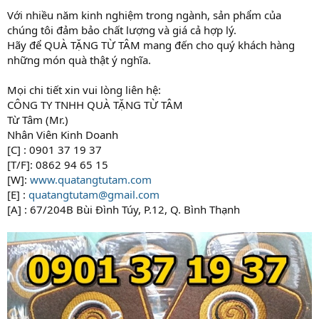
Với nhiều năm kinh nghiệm trong ngành, sản phẩm của
chúng tôi đảm bảo chất lượng và giá cả hợp lý.
Hãy để QUÀ TẶNG TỪ TÂM mang đến cho quý khách hàng
những món quà thật ý nghĩa.
Mọi chi tiết xin vui lòng liên hệ:
CÔNG TY TNHH QUÀ TẶNG TỪ TÂM
Từ Tâm (Mr.)
Nhân Viên Kinh Doanh
[C] : 0901 37 19 37
[T/F]: 0862 94 65 15
[W]:
www.quatangtutam.com
[E] :
quatangtutam@gmail.com
[A] : 67/204B Bùi Đình Túy, P.12, Q. Bình Thạnh