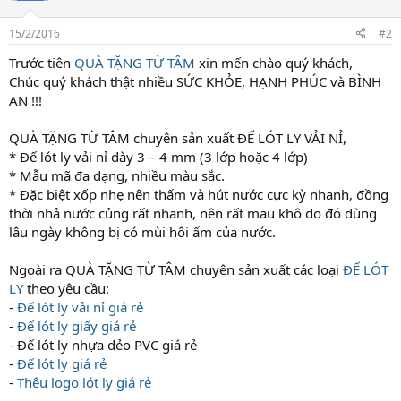
15/2/2016
#2
Trước tiên
QUÀ TẶNG TỪ TÂM
xin mến chào quý khách,
Chúc quý khách thật nhiều SỨC KHỎE, HẠNH PHÚC và BÌNH
AN !!!
QUÀ TẶNG TỪ TÂM chuyên sản xuất ĐẾ LÓT LY VẢI NỈ,
* Đế lót ly vải nỉ dày 3 – 4 mm (3 lớp hoặc 4 lớp)
* Mẫu mã đa dạng, nhiều màu sắc.
* Đặc biệt xốp nhẹ nên thấm và hút nước cực kỳ nhanh, đồng
thời nhả nước củng rất nhanh, nên rất mau khô do đó dùng
lâu ngày không bị có mùi hôi ẩm của nước.
Ngoài ra QUÀ TẶNG TỪ TÂM chuyên sản xuất các loại
ĐẾ LÓT
LY
theo yêu cầu:
-
Đế lót ly vải nỉ giá rẻ
-
Đế lót ly giấy giá rẻ
- Đế lót ly nhựa dẻo PVC giá rẻ
-
Đế lót ly giá rẻ
-
Thêu logo lót ly giá rẻ