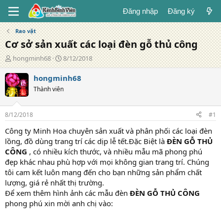
Đăng nhập
Đăng ký
Rao vặt
Cơ sở sản xuất các loại đèn gỗ thủ công
T
N
hongminh68
8/12/2018
á
g
c
à
hongminh68
g
y
Thành viên
i
đ
ả
ă
n
8/12/2018
#1
g
Công ty Minh Hoa chuyên sản xuất và phân phối các loại đèn
lồng, đồ dùng trang trí các dịp lễ tết.Đặc Biệt là
ĐÈN GỖ THỦ
CÔNG
, có nhiều kích thước, và nhiều mẫu mã phong phú
đẹp khác nhau phù hợp với mọi không gian trang trí. Chúng
tôi cam kết luôn mang đến cho bạn những sản phẩm chất
lượng, giá rẻ nhất thị trường.
Để xem thêm hình ảnh các mẫu đèn
ĐÈN GỖ THỦ CÔNG
phong phú xin mời anh chị vào: