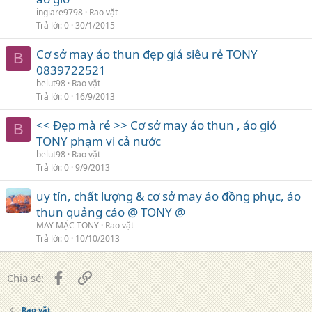
ingiare9798
Rao vặt
Trả lời
0
30/1/2015
Cơ sở may áo thun đẹp giá siêu rẻ TONY
B
0839722521
belut98
Rao vặt
Trả lời
0
16/9/2013
<< Đẹp mà rẻ >> Cơ sở may áo thun , áo gió
B
TONY phạm vi cả nước
belut98
Rao vặt
Trả lời
0
9/9/2013
uy tín, chất lượng & cơ sở may áo đồng phục, áo
thun quảng cáo @ TONY @
MAY MẶC TONY
Rao vặt
Trả lời
0
10/10/2013
Facebook
Liên kết
Chia sẻ:
Rao vặt