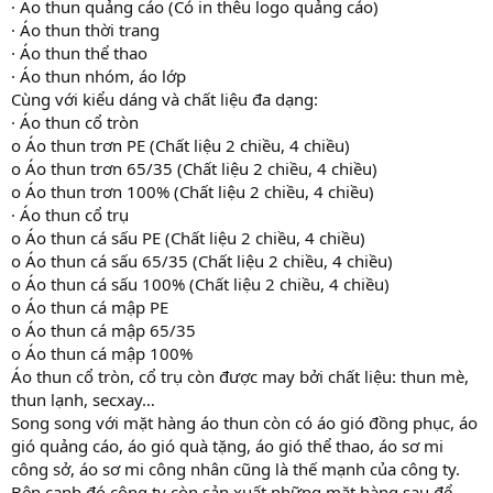
· Áo thun quảng cáo (Có in thêu logo quảng cáo)
· Áo thun thời trang
· Áo thun thể thao
· Áo thun nhóm, áo lớp
Cùng với kiểu dáng và chất liệu đa dạng:
· Áo thun cổ tròn
o Áo thun trơn PE (Chất liệu 2 chiều, 4 chiều)
o Áo thun trơn 65/35 (Chất liệu 2 chiều, 4 chiều)
o Áo thun trơn 100% (Chất liệu 2 chiều, 4 chiều)
· Áo thun cổ trụ
o Áo thun cá sấu PE (Chất liệu 2 chiều, 4 chiều)
o Áo thun cá sấu 65/35 (Chất liệu 2 chiều, 4 chiều)
o Áo thun cá sấu 100% (Chất liệu 2 chiều, 4 chiều)
o Áo thun cá mập PE
o Áo thun cá mập 65/35
o Áo thun cá mập 100%
Áo thun cổ tròn, cổ trụ còn được may bởi chất liệu: thun mè,
thun lạnh, secxay…
Song song với mặt hàng áo thun còn có áo gió đồng phục, áo
gió quảng cáo, áo gió quà tặng, áo gió thể thao, áo sơ mi
công sở, áo sơ mi công nhân cũng là thế mạnh của công ty.
Bên cạnh đó công ty còn sản xuất những mặt hàng sau để