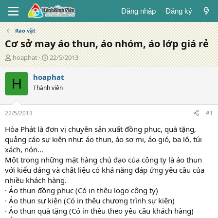
Đăng nhập
Đăng ký
Rao vặt
Cơ sở may áo thun, áo nhóm, áo lớp giá rẻ
T
N
hoaphat
22/5/2013
á
g
c
à
hoaphat
H
g
y
Thành viên
i
đ
ả
ă
n
22/5/2013
#1
g
Hòa Phát là đơn vị chuyên sản xuất đồng phục, quà tặng,
quảng cáo sự kiện như: áo thun, áo sơ mi, áo gió, ba lô, túi
xách, nón…
Một trong những mặt hàng chủ đạo của công ty là áo thun
với kiểu dáng và chất liệu có khả năng đáp ứng yêu cầu của
nhiều khách hàng.
· Áo thun đồng phục (Có in thêu logo công ty)
· Áo thun sự kiện (Có in thêu chương trình sự kiện)
· Áo thun quà tặng (Có in thêu theo yêu cầu khách hàng)