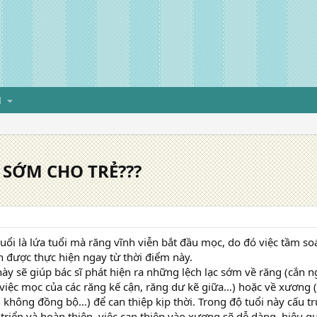
H
 SỚM CHO TRẺ???
tuổi là lứa tuổi mà răng vĩnh viễn bắt đầu mọc, do đó việc tầm s
 được thực hiện ngay từ thời điểm này.
này sẽ giúp bác sĩ phát hiện ra những lệch lạc sớm về răng (cắn
ở việc mọc của các răng kế cận, răng dư kẽ giữa…) hoặc về xươn
n không đồng bộ…) để can thiệp kịp thời. Trong độ tuổi này cấu t
 triển và hoàn thiện, việc can thiệp vào xương sẽ dễ dàng, hiệu q