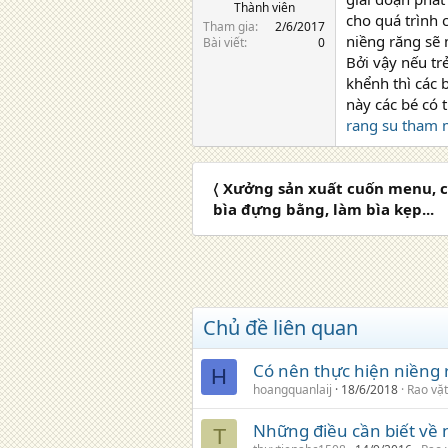
Thành viên
cho quá trình 
Tham gia
2/6/2017
niềng răng sẽ
Bài viết
0
Bởi vậy nếu tr
khểnh thì các 
này các bé có 
rang su tham
〈 Xưởng sản xuất cuốn menu, c
bìa đựng bằng, làm bìa kẹp...
Chủ đề liên quan
Có nên thực hiện niềng 
H
hoangquanlaij
18/6/2018
Rao vặt
Những điều cần biết về 
T