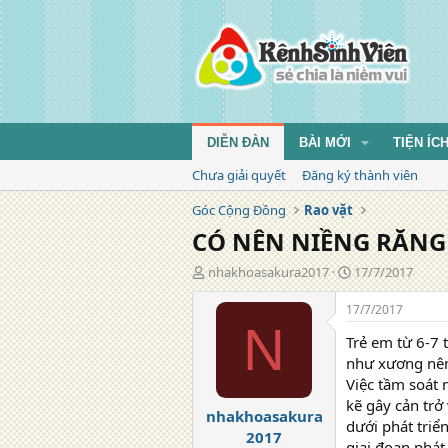
DIỄN ĐÀN
BÀI MỚI
TIỆN ÍC
Chưa giải quyết
Đăng ký thành viên
Góc Cộng Đồng
Rao vặt
CÓ NÊN NIỀNG RĂNG
T
N
nhakhoasakura2017
17/7/2017
á
g
c
à
17/7/2017
g
y
N
Trẻ em từ 6-7 
i
đ
ả
ă
như xương nên
n
Việc tầm soát 
g
kẽ gây cản tr
nhakhoasakura
dưới phát triể
2017
giai đoạn phát