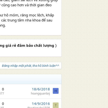
 cũng cao hơn và thời gian đeo
 như hô móm, răng mọc lệch, khấp
 các trung tâm nha khoa để sau
ắng.
g giá rẻ đảm bảo chất lượng 〉
Đăng nhập một phát, tha hồ bình luận^^
0
18/6/2018
H
377
hoangquanlaij
0
14/9/2016
T
545
thuytienabc1508