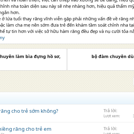
chỉnh nha toàn diện sau này sẽ nhẹ nhàng hơn, hiệu quả thẩm mỹ
 ngắn hơn.
ẻ ở lứa tuổi thay răng vĩnh viễn gặp phải những vấn đề về răng
bậc làm cha mẹ nên sớm đưa trẻ đến khám tầm soát chỉnh nha tại
thể tự tin hơn với việc sở hữu hàm răng đều đẹp và nụ cười tỏa n
 my
huyên làm bìa đựng hồ sơ,
bộ đàm chuyên dùn
răng cho trẻ sớm không?
Trả lời
Lượt xem
niềng răng cho trẻ em
Trả lời
Lượt xem