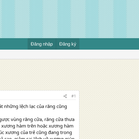
Đăng nhập
Đăng ký
#1
oát những lệch lạc của răng cũng
 ngược vùng răng cửa, răng cửa thưa
g ( xương hàm trên hoặc xương hàm
rúc xương của trẻ cũng đang trong
uả cao, giảm sai lệch về xương giúp