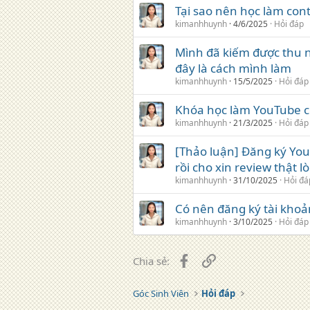
Tại sao nên học làm con
kimanhhuynh
4/6/2025
Hỏi đáp
Mình đã kiếm được thu 
đây là cách mình làm
kimanhhuynh
15/5/2025
Hỏi đáp
Khóa học làm YouTube c
kimanhhuynh
21/3/2025
Hỏi đáp
[Thảo luận] Đăng ký You
rồi cho xin review thật l
kimanhhuynh
31/10/2025
Hỏi đá
Có nên đăng ký tài khoả
kimanhhuynh
3/10/2025
Hỏi đáp
Facebook
Liên kết
Chia sẻ:
Góc Sinh Viên
Hỏi đáp