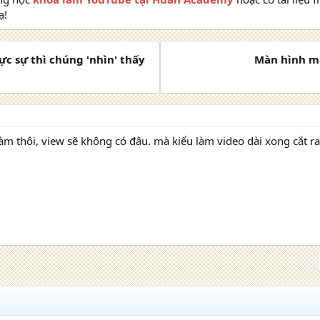
ạ!
ực sự thì chúng 'nhìn' thấy
Màn hình má
àm thôi, view sẽ không có đâu. mà kiểu làm video dài xong cắt r