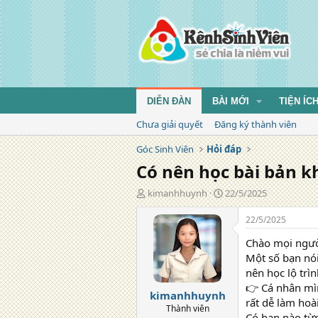
DIỄN ĐÀN
BÀI MỚI
TIỆN ÍC
Chưa giải quyết
Đăng ký thành viên
Góc Sinh Viên
Hỏi đáp
Có nên học bài bản k
T
N
kimanhhuynh
22/5/2025
á
g
c
à
22/5/2025
g
y
Chào mọi ngườ
i
đ
ả
ă
Một số bạn nói
n
nên học lộ trìn
g
👉 Cá nhân mìn
kimanhhuynh
rất dễ làm hoà
Thành viên
Có bạn nào từ