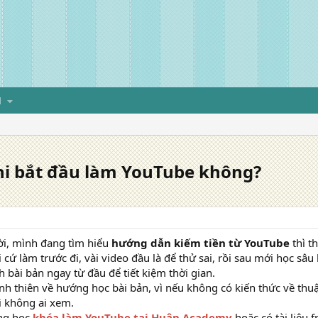
H
hi bắt đầu làm YouTube không?
i, mình đang tìm hiểu
hướng dẫn kiếm tiền từ YouTube
thì t
 cứ làm trước đi, vài video đầu là để thử sai, rồi sau mới học sâ
h bài bản ngay từ đầu để tiết kiệm thời gian.
h thiên về hướng học bài bản, vì nếu không có kiến thức về thuật
i không ai xem.
ng học
khóa làm YouTube tại Huân Academy
hoặc có tài liệu