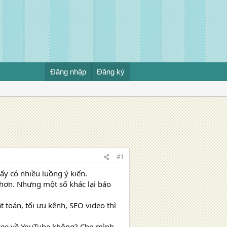
Đăng nhập
Đăng ký
#1
hấy có nhiều luồng ý kiến.
u hơn. Nhưng một số khác lại bảo
 toán, tối ưu kênh, SEO video thì
 free về YouTube không? Cho mình