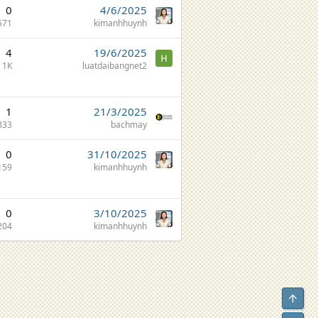
0
4/6/2025
571
kimanhhuynh
4
19/6/2025
1K
luatdaibangnet2
1
21/3/2025
833
bachmay
0
31/10/2025
159
kimanhhuynh
0
3/10/2025
204
kimanhhuynh
Top