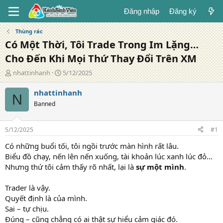
Đăng nhập
Đăng ký
Thùng rác
Có Một Thời, Tôi Trade Trong Im Lặng…
Cho Đến Khi Mọi Thứ Thay Đổi Trên XM
T
N
nhattinhanh
5/12/2025
á
g
c
à
nhattinhanh
N
g
y
Banned
i
đ
ả
ă
n
5/12/2025
#1
g
Có những buổi tối, tôi ngồi trước màn hình rất lâu.
Biểu đồ chạy, nến lên nến xuống, tài khoản lúc xanh lúc đỏ…
Nhưng thứ tôi cảm thấy rõ nhất, lại là
sự một mình
.
Trader là vậy.
Quyết định là của mình.
Sai – tự chịu.
Đúng – cũng chẳng có ai thật sự hiểu cảm giác đó.