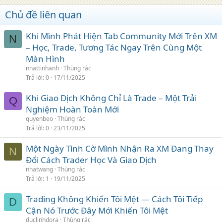
Chủ đề liên quan
Khi Mình Phát Hiện Tab Community Mới Trên XM
N
– Học, Trade, Tương Tác Ngay Trên Cùng Một
Màn Hình
nhattinhanh
Thùng rác
Trả lời
0
17/11/2025
Khi Giao Dịch Không Chỉ Là Trade – Một Trải
Q
Nghiệm Hoàn Toàn Mới
quyenbeo
Thùng rác
Trả lời
0
23/11/2025
Một Ngày Tình Cờ Mình Nhận Ra XM Đang Thay
N
Đổi Cách Trader Học Và Giao Dịch
nhatwang
Thùng rác
Trả lời
1
19/11/2025
Trading Không Khiến Tôi Mệt — Cách Tôi Tiếp
D
Cận Nó Trước Đây Mới Khiến Tôi Mệt
duclinhdora
Thùng rác