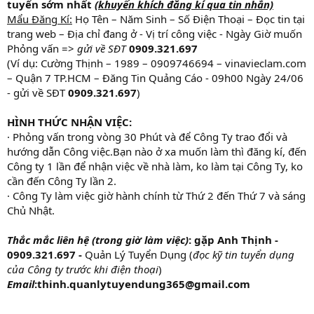
tuyển sớm nhất
(khuyến khích đăng kí qua tin nhắn)
Mẩu Đăng Kí:
Họ Tên – Năm Sinh – Số Điện Thoại – Đọc tin tại
trang web – Địa chỉ đang ở - Vị trí công việc - Ngày Giờ muốn
Phỏng vấn =>
gửi về SĐT
0909.321.697
(Ví dụ: Cường Thịnh – 1989 – 0909746694 – vinavieclam.com
– Quận 7 TP.HCM – Đăng Tin Quảng Cáo - 09h00 Ngày 24/06
- gửi về SĐT
0909.321.697
)
HÌNH THỨC NHẬN VIỆC:
· Phỏng vấn trong vòng 30 Phút và để Công Ty trao đổi và
hướng dẫn Công việc.Bạn nào ở xa muốn làm thì đăng kí, đến
Công ty 1 lần để nhận việc về nhà làm, ko làm tại Công Ty, ko
cần đến Công Ty lần 2.
· Công Ty làm việc giờ hành chính từ Thứ 2 đến Thứ 7 và sáng
Chủ Nhật.
Thắc mắc liên hệ (trong giờ làm việc)
: gặp Anh Thịnh -
0909.321.697 -
Quản Lý Tuyển Dụng (
đọc kỹ tin tuyển dụng
của Công ty trước khi điện thoại
)
Email
:thinh.quanlytuyendung365@gmail.com