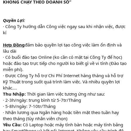
KHÔNG CHẠY THEO DOANH SỐ”
Quyền Lợi:
· Công Ty hướng dẫn Công việc ngay sau khi nhận việc, được
kí
Hợp Đồng
đảm bảo quyền lợi tạo công việc làm ổn định và
lâu dài
· Có buổi đào tạo Online (ko cần có mặt tại Công Ty để học)
hoặc đào tạo trực tiếp cho người ko biết gì về vi tính (Đào tạo
miễn phí).
· Được Công Ty hỗ trợ Chi Phí Internet hàng tháng và hỗ trợ
Kỹ Thuật trong suốt quá trình làm việc. Và nhiều quyền lợi
khác….
Thu Nhập:
Thời gian làm việc tương ứng như sau:
· 2-3h/ngày: trung bình từ 5-7tr/Tháng
· 5-8h/ngày: 7-10tr/Tháng
· Nhận lương qua Ngân hàng hoặc tiền mặt theo tuần hay
theo tháng (tùy nhân viên chọn)
Yêu Cầu:
Có Laptop hoặc máy tính bàn hoặc máy tính bảng
hay SmartPhone và kết nối Internet. Không yêu cầu trình độ.