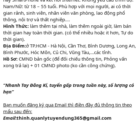
Nam/Nữ: từ 18 – 55 tuổi. Phù hợp với mọi người, ai có thời
gian rảnh, sinh viên, nhân viên văn phòng, lao động phổ
thông, nội trợ và thất nghiệp….
Hình Thức:
làm thêm tại nhà, làm thêm ngoài giờ, làm bán
thời gian hay toàn thời gian. (có thể nhiều hoặc it hơn, Tự do
thời gian).
Địa Điểm:
ở TP.HCM - Hà Nội, Cần Thơ, Bình Dương, Long An,
Bình Phước, Hóc Môn, Củ Chi, Vũng Tàu,…các tỉnh.
Hồ Sơ:
CMND bản gốc (để đối chiếu thông tin, Phỏng vấn
xong trả lại) + 01 CMND photo (ko cần công chứng).
“Nhanh Tay Đăng Kí, tuyển gấp trong tuần này, số lượng có
hạn”
Bạn muốn đăng ký qua Email thì điền đầy đủ thông tin theo
mẩu sau đến:
Email
:thinh.quanlytuyendung365@gmail.com