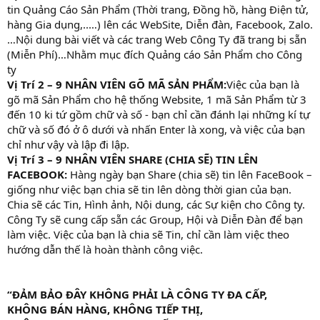
tin Quảng Cáo Sản Phẩm (Thời trang, Đồng hồ, hàng Điện tử,
hàng Gia dụng,..…) lên các WebSite, Diễn đàn, Facebook, Zalo.
…Nội dung bài viết và các trang Web Công Ty đã trang bị sẵn
(Miễn Phí)…Nhằm mục đích Quảng cáo Sản Phẩm cho Công
ty
Vị Trí 2 – 9 NHÂN VIÊN GÕ MÃ SẢN PHẨM:
Việc của bạn là
gõ mã Sản Phẩm cho hệ thống Website, 1 mã Sản Phẩm từ 3
đến 10 ki tứ gồm chữ và số - bạn chỉ cần đánh lại những kí tự
chữ và số đó ở ô dưới và nhấn Enter là xong, và việc của bạn
chỉ như vậy và lập đi lập.
Vị Trí 3 – 9 NHÂN VIÊN SHARE (CHIA SẼ) TIN LÊN
FACEBOOK:
Hàng ngày bạn Share (chia sẽ) tin lên FaceBook –
giống như việc bạn chia sẽ tin lên dòng thời gian của bạn.
Chia sẽ các Tin, Hình ảnh, Nội dung, các Sự kiện cho Công ty.
Công Ty sẽ cung cấp sẵn các Group, Hội và Diễn Đàn để bạn
làm việc. Việc của bạn là chia sẽ Tin, chỉ cần làm việc theo
hướng dẫn thế là hoàn thành công việc.
“ĐẢM BẢO ĐÂY KHÔNG PHẢI LÀ CÔNG TY ĐA CẤP,
KHÔNG BÁN HÀNG, KHÔNG TIẾP THỊ,