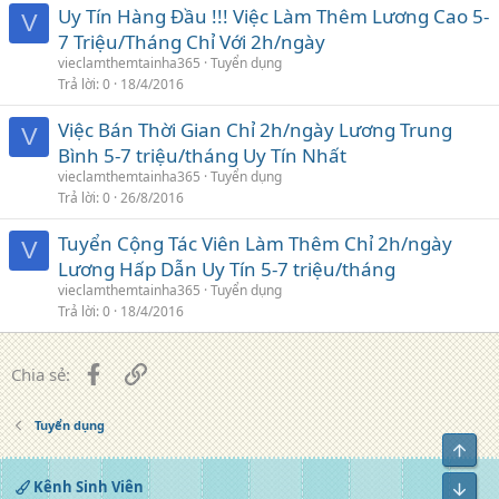
Uy Tín Hàng Đầu !!! Việc Làm Thêm Lương Cao 5-
V
7 Triệu/Tháng Chỉ Với 2h/ngày
vieclamthemtainha365
Tuyển dụng
Trả lời
0
18/4/2016
Việc Bán Thời Gian Chỉ 2h/ngày Lương Trung
V
Bình 5-7 triệu/tháng Uy Tín Nhất
vieclamthemtainha365
Tuyển dụng
Trả lời
0
26/8/2016
Tuyển Cộng Tác Viên Làm Thêm Chỉ 2h/ngày
V
Lương Hấp Dẫn Uy Tín 5-7 triệu/tháng
vieclamthemtainha365
Tuyển dụng
Trả lời
0
18/4/2016
Facebook
Liên kết
Chia sẻ:
Tuyển dụng
Top
Kênh Sinh Viên
Bot