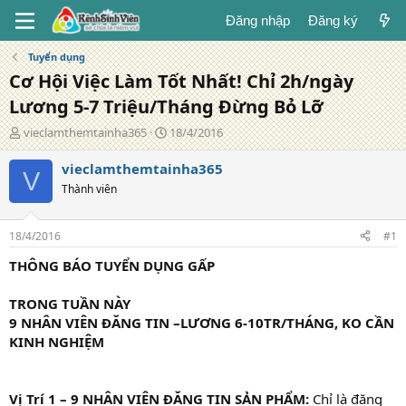
Đăng nhập
Đăng ký
Tuyển dụng
Cơ Hội Việc Làm Tốt Nhất! Chỉ 2h/ngày
Lương 5-7 Triệu/Tháng Đừng Bỏ Lỡ
T
N
vieclamthemtainha365
18/4/2016
á
g
c
à
vieclamthemtainha365
V
g
y
Thành viên
i
đ
ả
ă
n
18/4/2016
#1
g
THÔNG BÁO TUYỂN DỤNG GẤP
TRONG TUẦN NÀY
9 NHÂN VIÊN ĐĂNG TIN –LƯƠNG 6-10TR/THÁNG, KO CẦN
KINH NGHIỆM
Vị Trí 1 – 9 NHÂN VIÊN ĐĂNG TIN SẢN PHẨM:
Chỉ là đăng