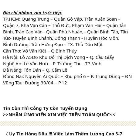
Địa chỉ phỏng vấn trực tiếp:
TP.HCM: Quang Trung – Quận Gò Vấp, Trần Xuân Soạn –
Quận 7, Kha Vạn Cân – Thủ Đức, Phạm Văn Hai – Quận Tân
Bình, Trần Cao Vân– Quận Phú Nhuận,– Quận Bình Tân, Tân
Túc- Huyện Bình Chánh, Đông Thạnh - Huyện Hóc Môn.
Bình Dương: Trần Hưng Đạo – TX. Thủ Dầu Một
Cần Thơ: Võ Văn Kiệt – Q.Bình Thủy
Hà Nội: Lô A5D6 Khu Đô Thị Dịch Vọng – Q. Cầu Giấy
Nghệ An: Lê Văn Hưu – P. Trường Thi – TP. Vinh
Đà Nẵng: Tôn Đản – Q. Cẩm Lệ
Đồng Nai: Nguyễn Ái Quốc – Khu phố 6 – P. Trung Dũng – ĐN
Vũng Tàu: Đường 30/04 – P.12
Tin Còn Thì Công Ty Còn Tuyển Dụng
>>NHẬN ỨNG VIÊN XIN VIỆC TRÊN TOÀN QUỐC<<
〈 Uy Tín Hàng Đầu !!! Việc Làm Thêm Lương Cao 5-7