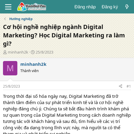
Đăng nhập
Đăng ký
Hướng nghiệp
Cơ hội nghề nghiệp ngành Digital
Marketing? Học Digital Marketing ra làm
gì?
T
N
minhanh2k
25/8/2023
á
g
c
à
minhanh2k
M
g
y
Thành viên
i
đ
ả
ă
n
25/8/2023
#1
g
Trong thời đại số hóa ngày nay, Digital Marketing đã trở
thành tâm điểm của sự phát triển kinh tế và là cơ hội nghề
nghiệp đáng chú ý. Chúng ta sẽ bắt đầu hành trình khám phá
sự quan trọng của Digital Marketing trong cách doanh nghiệp
tương tác với khách hàng và sau đó, tìm hiểu về các vị trí
công việc đa dạng trong lĩnh vực này, mà người ta có thể
tham gia và phát triển sự nghiệp.