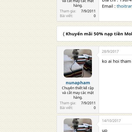
và cắt may các mặt
hàng.
Email :
thoitr
Tham gia
7/9/2011
Bài viết
0
〈 Khuyến mãi 50% nạp tiền Mo
28/9/2017
ko ai hoi tham
nunapham
Chuyên thiết kế rập
và cắt may các mặt
hàng.
Tham gia
7/9/2011
Bài viết
0
14/10/2017
up