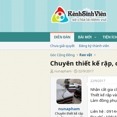
DIỄN ĐÀN
BÀI MỚI
TIỆN ÍC
Chưa giải quyết
Đăng ký thành viên
Góc Cộng Đồng
Rao vặt
Chuyên thiết kế rập,
T
N
nunapham
22/9/2017
á
g
c
à
22/9/2017
g
y
Nhận cắt gia c
i
đ
ả
ă
Thiết kế rập và
n
Làm đồng phục
g
nunapham
Liên hệ : 091
Chuyên thiết kế rập
Địa chỉ : 198/