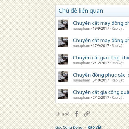
Chủ đề liên quan
Chuyên cắt may đồng ph
nunapham
19/9/2017
Rao vặt
Chuyên cắt may đồng p
nunapham
17/9/2017
Rao vặt
Chuyên cắt gia công, thi
nunapham
2/12/2017
Rao vặt
Chuyên đồng phục các l
nunapham
5/10/2017
Rao vặt
Chuyên cắt gia công quần
nunapham
2/12/2017
Rao vặt
Facebook
Liên kết
Chia sẻ:
Góc Cộng Đồng
Rao vặt