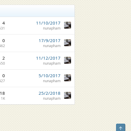
4
11/10/2017
631
nunapham
0
17/9/2017
462
nunapham
2
11/12/2017
550
nunapham
0
5/10/2017
427
nunapham
18
25/2/2018
1K
nunapham
Top