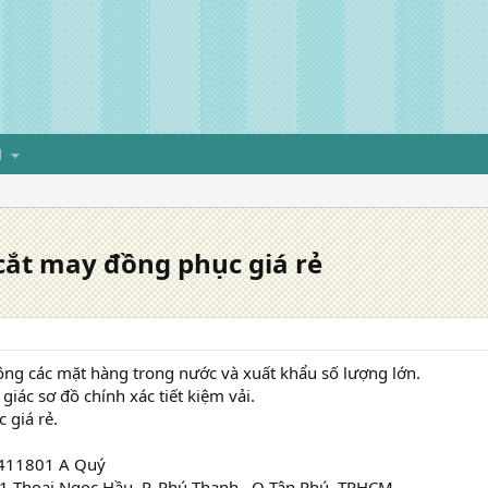
H
 cắt may đồng phục giá rẻ
ông các mặt hàng trong nước và xuất khẩu số lượng lớn.
 giác sơ đồ chính xác tiết kiệm vải.
 giá rẻ.
4411801 A Quý
41 Thoại Ngọc Hầu, P. Phú Thạnh , Q Tân Phú, TPHCM