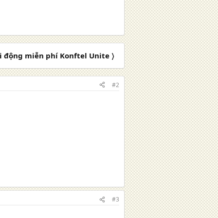
 động miễn phí Konftel Unite 〉
#2
#3