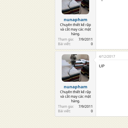
nunapham
Chuyên thiết kế rập
và cắt may các mặt
hàng.
Tham gia
7/9/2011
Bài viết
0
4/12/2017
UP
nunapham
Chuyên thiết kế rập
và cắt may các mặt
hàng.
Tham gia
7/9/2011
Bài viết
0