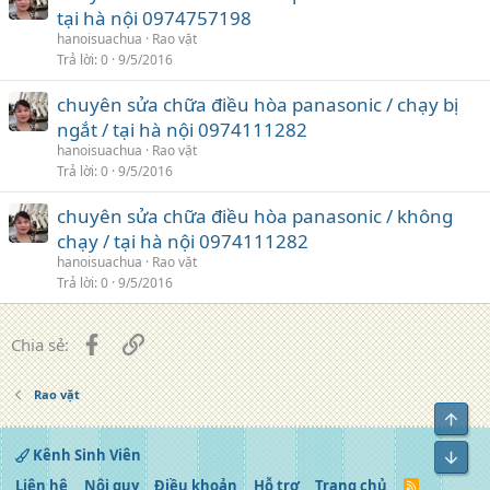
tại hà nội 0974757198
hanoisuachua
Rao vặt
Trả lời
0
9/5/2016
chuyên sửa chữa điều hòa panasonic / chạy bị
ngắt / tại hà nội 0974111282
hanoisuachua
Rao vặt
Trả lời
0
9/5/2016
chuyên sửa chữa điều hòa panasonic / không
chạy / tại hà nội 0974111282
hanoisuachua
Rao vặt
Trả lời
0
9/5/2016
Facebook
Liên kết
Chia sẻ:
Rao vặt
Top
Kênh Sinh Viên
Bot
Liên hệ
Nội quy
Điều khoản
Hỗ trợ
Trang chủ
R