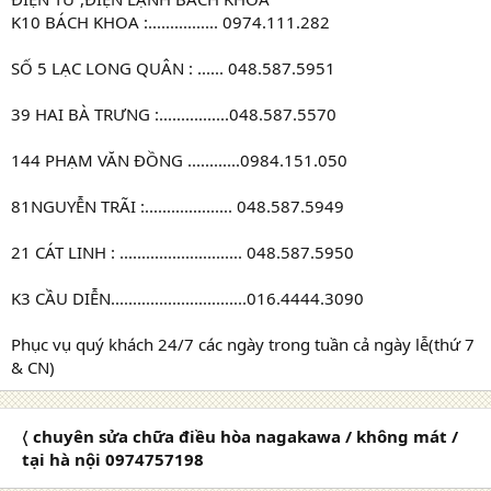
K10 BÁCH KHOA :................ 0974.111.282
SỐ 5 LẠC LONG QUÂN : ...... 048.587.5951
39 HAI BÀ TRƯNG :................048.587.5570
144 PHẠM VĂN ĐỒNG ............0984.151.050
81NGUYỄN TRÃI :.................... 048.587.5949
21 CÁT LINH : ............................ 048.587.5950
K3 CẦU DIỄN...............................016.4444.3090
Phục vụ quý khách 24/7 các ngày trong tuần cả ngày lễ(thứ 7
& CN)
〈 chuyên sửa chữa điều hòa nagakawa / không mát /
tại hà nội 0974757198