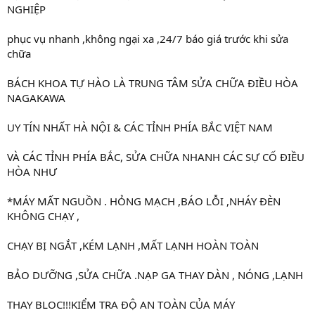
NGHIỆP
phục vụ nhanh ,không ngại xa ,24/7 báo giá trước khi sửa
chữa
BÁCH KHOA TỰ HÀO LÀ TRUNG TÂM SỬA CHỮA ĐIỀU HÒA
NAGAKAWA
UY TÍN NHẤT HÀ NỘI & CÁC TỈNH PHÍA BẮC VIỆT NAM
VÀ CÁC TỈNH PHÍA BẮC, SỬA CHỮA NHANH CÁC SỰ CỐ ĐIỀU
HÒA NHƯ
*MÁY MẤT NGUỒN . HỎNG MẠCH ,BÁO LỖI ,NHÁY ĐÈN
KHÔNG CHẠY ,
CHẠY BỊ NGẮT ,KÉM LẠNH ,MẤT LẠNH HOÀN TOÀN
BẢO DƯỠNG ,SỬA CHỮA .NẠP GA THAY DÀN , NÓNG ,LẠNH
THAY BLOC!!!KIỂM TRA ĐỘ AN TOÀN CỦA MÁY