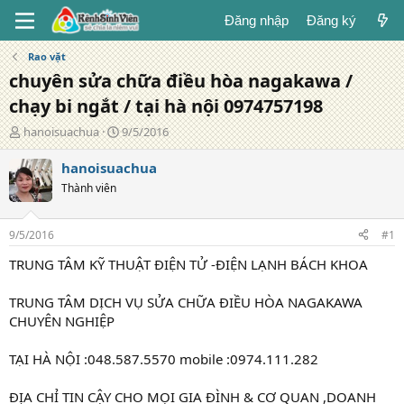
Đăng nhập
Đăng ký
Rao vặt
chuyên sửa chữa điều hòa nagakawa /
chạy bi ngắt / tại hà nội 0974757198
T
N
hanoisuachua
9/5/2016
á
g
c
à
hanoisuachua
g
y
Thành viên
i
đ
ả
ă
n
9/5/2016
#1
g
TRUNG TÂM KỸ THUẬT ĐIỆN TỬ -ĐIỆN LẠNH BÁCH KHOA
TRUNG TÂM DỊCH VỤ SỬA CHỮA ĐIỀU HÒA NAGAKAWA
CHUYÊN NGHIỆP
TẠI HÀ NỘI :048.587.5570 mobile :0974.111.282
ĐỊA CHỈ TIN CẬY CHO MỌI GIA ĐÌNH & CƠ QUAN ,DOANH