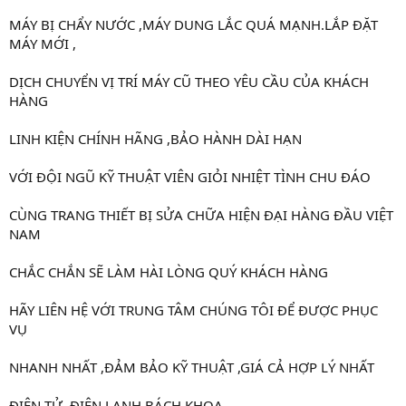
MÁY BỊ CHẨY NƯỚC ,MÁY DUNG LẮC QUÁ MẠNH.LẮP ĐẶT
MÁY MỚI ,
DỊCH CHUYỂN VỊ TRÍ MÁY CŨ THEO YÊU CẦU CỦA KHÁCH
HÀNG
LINH KIỆN CHÍNH HÃNG ,BẢO HÀNH DÀI HẠN
VỚI ĐỘI NGŨ KỸ THUẬT VIÊN GIỎI NHIỆT TÌNH CHU ĐÁO
CÙNG TRANG THIẾT BỊ SỬA CHỮA HIỆN ĐẠI HÀNG ĐẦU VIỆT
NAM
CHẮC CHẮN SẼ LÀM HÀI LÒNG QUÝ KHÁCH HÀNG
HÃY LIÊN HỆ VỚI TRUNG TÂM CHÚNG TÔI ĐỂ ĐƯỢC PHỤC
VỤ
NHANH NHẤT ,ĐẢM BẢO KỸ THUẬT ,GIÁ CẢ HỢP LÝ NHẤT
ĐIỆN TỬ ,ĐIỆN LẠNH BÁCH KHOA