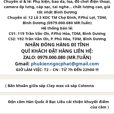
Chuyên sỉ & lẻ: Phụ kiện, bao da, loa, đồ chơi điện thoại,
camera ốp lưng, cáp sạc, tai nghe… chất lượng cao, giá
tốt nhất Bình Dương
Chuyên sỉ: 12 Lô 3 KDC TM Chợ Đình, P.Phú Lợi, TDM,
Bình Dương (0979.000.080 MR.Tuấn)
Hệ thống bán lẻ:
CS1: 119 Trần Văn Ơn, P.Phú Hòa, TDM, Bình Dương
CS2: 192 Trần Văn Ơn, P. Phú Hòa, TDM, Bình Dương
NHẬN ĐÓNG HÀNG ĐI TỈNH
QUÍ KHÁCH ĐẶT HÀNG LIÊN HỆ:
ZALO: 0979.000.080 (MR.TUẤN)
Gmail:
phukienngocphat@gmail.com
GIỜ LÀM VIỆC: T2 – CN : TỪ 7h ĐẾN 22h00 !!!
〈 Băn khoăn giữa sáp Clay wax và sáp Colonna
Độn cằm Hàn Quốc ở Bạc Liêu cải thiện khuyết điểm
của cằm 〉