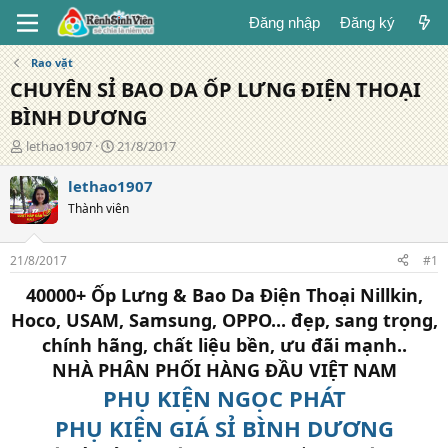
Đăng nhập
Đăng ký
Rao vặt
CHUYÊN SỈ BAO DA ỐP LƯNG ĐIỆN THOẠI
BÌNH DƯƠNG
T
N
lethao1907
21/8/2017
á
g
c
à
lethao1907
g
y
Thành viên
i
đ
ả
ă
n
21/8/2017
#1
g
40000+ Ốp Lưng & Bao Da Điện Thoại Nillkin,
Hoco, USAM, Samsung, OPPO... đẹp, sang trọng,
chính hãng, chất liệu bền, ưu đãi mạnh..
NHÀ PHÂN PHỐI HÀNG ĐẦU VIỆT NAM
PHỤ KIỆN NGỌC PHÁT
PHỤ KIỆN GIÁ SỈ BÌNH DƯƠNG