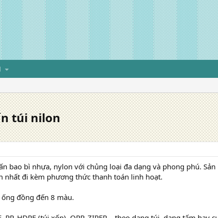
H
n túi nilon
 ấn bao bì nhựa, nylon với chủng loại đa dạng và phong phú. Sản 
 nhất đi kèm phương thức thanh toán linh hoạt.
n ống đồng đến 8 màu.
, PP, HDPE (túi xốp), OPP, ZIPER ...theo dạng túi, dạng tấm hay 