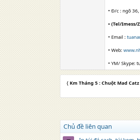
• Đ/c : ngõ 36
• (Tel/Imess/
• Email :
tuana
• Web:
www.nh
• YM/ Skype: 
〈 Km Tháng 5 : Chuột Mad Catz
Chủ đề liên quan
In túi đá sạch, túi kem, 