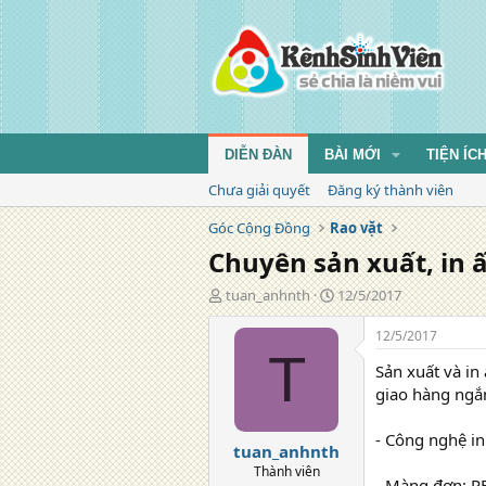
DIỄN ĐÀN
BÀI MỚI
TIỆN ÍC
Chưa giải quyết
Đăng ký thành viên
Góc Cộng Đồng
Rao vặt
Chuyên sản xuất, in ấ
T
N
tuan_anhnth
12/5/2017
á
g
c
à
12/5/2017
g
y
T
Sản xuất và in
i
đ
ả
ă
giao hàng ngắn
n
g
- Công nghệ i
tuan_anhnth
Thành viên
- Màng đơn: PE