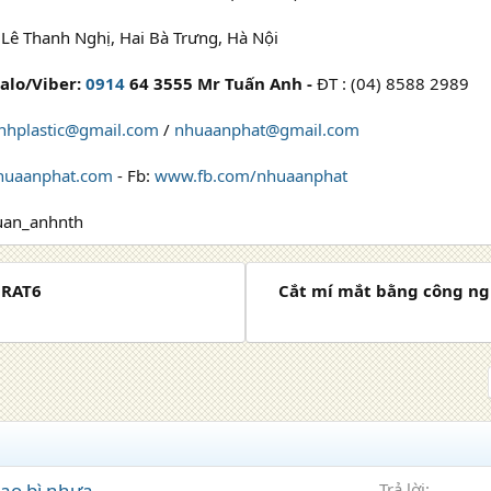
, Lê Thanh Nghị, Hai Bà Trưng, Hà Nội
Zalo/Viber:
0914
64 3555 Mr Tuấn Anh -
ĐT : (04) 8588 2989
nhplastic@gmail.com
/
nhuaanphat@gmail.com
uaanphat.com
- Fb:
www.fb.com/nhuaanphat
tuan_anhnth
 RAT6
Cắt mí mắt bằng công ngh
bao bì nhựa
Trả lời