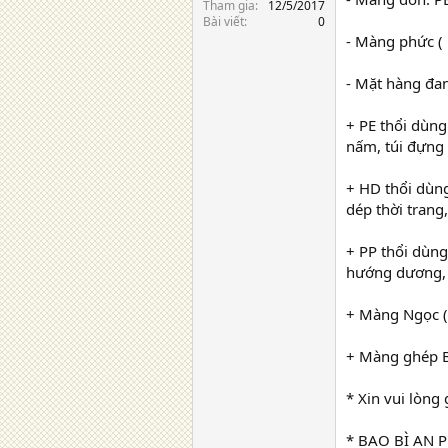
Tham gia
12/5/2017
Bài viết
0
- Màng phức (
- Mặt hàng đan
+ PE thổi dùng
nấm, túi đựng 
+ HD thổi dùng
dép thời trang
+ PP thổi dùng
hướng dương,
+ Màng Ngọc (
+ Màng ghép 
* Xin vui lòng
* BAO BÌ AN P