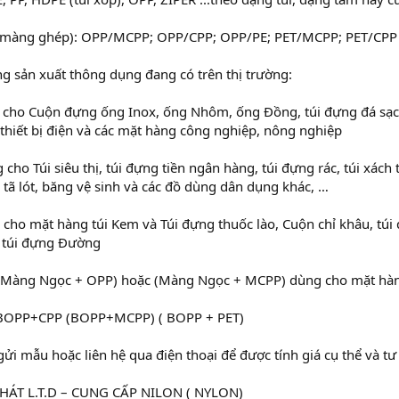
 màng ghép): OPP/MCPP; OPP/CPP; OPP/PE; PET/MCPP; PET/CPP
g sản xuất thông dụng đang có trên thị trường:
 cho Cuộn đựng ống Inox, ống Nhôm, ống Đồng, túi đựng đá sạch
thiết bị điện và các mặt hàng công nghiệp, nông nghiệp
 cho Túi siêu thị, túi đựng tiền ngân hàng, túi đựng rác, túi xách
, tã lót, băng vệ sinh và các đồ dùng dân dụng khác, …
 cho mặt hàng túi Kem và Túi đựng thuốc lào, Cuộn chỉ khâu, túi 
 túi đựng Đường
Màng Ngọc + OPP) hoặc (Màng Ngọc + MCPP) dùng cho mặt hàng
BOPP+CPP (BOPP+MCPP) ( BOPP + PET)
 gửi mẫu hoặc liên hệ qua điện thoại để được tính giá cụ thể và 
HÁT L.T.D – CUNG CẤP NILON ( NYLON)