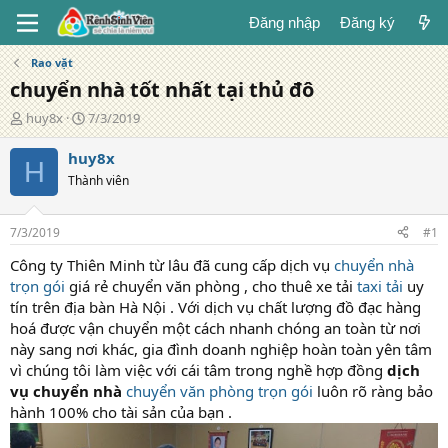
Đăng nhập
Đăng ký
Rao vặt
chuyển nhà tốt nhất tại thủ đô
T
N
huy8x
7/3/2019
á
g
c
à
huy8x
H
g
y
Thành viên
i
đ
ả
ă
n
7/3/2019
#1
g
Công ty Thiên Minh từ lâu đã cung cấp dịch vụ
chuyển nhà
trọn gói
giá rẻ chuyển văn phòng , cho thuê xe tải
taxi tải
uy
tín trên địa bàn Hà Nội . Với dịch vụ chất lượng đồ đạc hàng
hoá được vận chuyển một cách nhanh chóng an toàn từ nơi
này sang nơi khác, gia đình doanh nghiệp hoàn toàn yên tâm
vì chúng tôi làm việc với cái tâm trong nghề hợp đồng
dịch
vụ chuyển nhà
chuyển văn phòng trọn gói
luôn rõ ràng bảo
hành 100% cho tài sản của bạn .