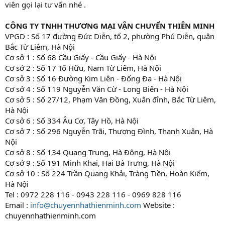
viên gọi lại tư vấn nhé .
CÔNG TY TNHH THƯƠNG MẠI VẬN CHUYỂN THIÊN MINH
VPGD : Số 17 đường Đức Diễn, tổ 2, phường Phú Diễn, quận
Bắc Từ Liêm, Hà Nội
Cơ sở 1 : Số 68 Cầu Giấy - Cầu Giấy - Hà Nội
Cơ sở 2 : Số 17 Tố Hữu, Nam Từ Liêm, Hà Nội
Cơ sở 3 : Số 16 Đường Kim Liên - Đống Đa - Hà Nội
Cơ sở 4 : Số 119 Nguyễn Văn Cừ - Long Biên - Hà Nội
Cơ sở 5 : Số 27/12, Phạm Văn Đồng, Xuân đỉnh, Bắc Từ Liêm,
Hà Nội
Cơ sở 6 : Số 334 Âu Cơ, Tây Hồ, Hà Nội
Cơ sở 7 : Số 296 Nguyễn Trãi, Thượng Đình, Thanh Xuân, Hà
Nội
Cơ sở 8 : Số 134 Quang Trung, Hà Đông, Hà Nội
Cơ sở 9 : Số 191 Minh Khai, Hai Bà Trưng, Hà Nội
Cơ sở 10 : Số 224 Trần Quang Khải, Tràng Tiền, Hoàn Kiếm,
Hà Nội
Tel : 0972 228 116 - 0943 228 116 - 0969 828 116
Email :
info@chuyennhathienminh.com
Website :
chuyennhathienminh.com