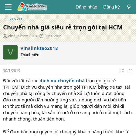
Đăng nhập
Đăng ký
Rao vặt
Chuyển nhà giá siêu rẻ trọn gói tại HCM
T
N
vinalinkseo2018
30/1/2019
á
g
c
à
vinalinkseo2018
V
g
y
Thành viên
i
đ
ả
ă
n
30/1/2019
#1
g
Đối với tất cả các
dịch vụ chuyển nhà
trọn gói giá rẻ
TPHCM, Dịch vụ chuyển nhà trọn gói TPHCM bằng xe taxi tải
chuyển nhà tại công ty chuyển nhà Xá Lợi luôn được đông
đảo mọi người dân hưởng ứng và sử dụng dịch vụ bởi tiện
ích thực tế mà dịch vụ mang lại giúp người dân mỗi khi di
chuyển hàng hóa, tài sản từ nơi ở cũ sang nơi ở mới một cách
nhanh chóng, thuận tiện hơn.
Để đảm bảo mọi quyền lợi cho quý khách hàng trước khi sử