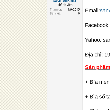
sxthienkim3
Thành viên
Tham gia
1/9/2015
Email:
san
Bài viết
0
Facebook
Yahoo: sa
Địa chỉ: 
Sản phẩm 
+ Bìa menu
+ Bìa sổ t