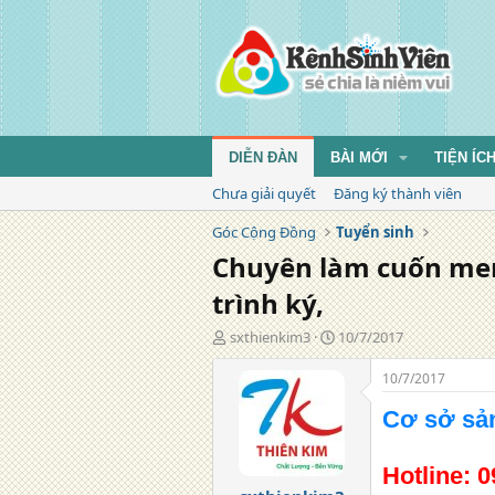
DIỄN ĐÀN
BÀI MỚI
TIỆN ÍC
Chưa giải quyết
Đăng ký thành viên
Góc Cộng Đồng
Tuyển sinh
Chuyên làm cuốn menu 
trình ký,
T
N
sxthienkim3
10/7/2017
á
g
c
à
10/7/2017
g
y
i
đ
Cơ sở sả
ả
ă
n
Hotline:
0
g