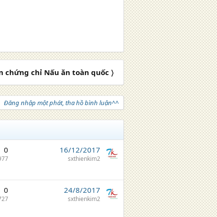
ín chứng chỉ Nấu ăn toàn quốc 〉
Đăng nhập một phát, tha hồ bình luận^^
0
16/12/2017
977
sxthienkim2
0
24/8/2017
727
sxthienkim2