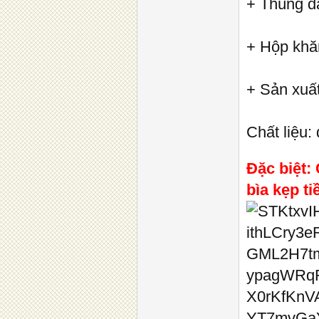
+ Thùng da
+ Hộp khăn
+ Sản xuấ
Chất liệu:
Đặc biệt:
bìa kẹp ti