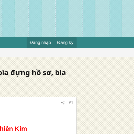
Đăng nhập
Đăng ký
̀a đựng hồ sơ, bìa
#1
Thiên Kim