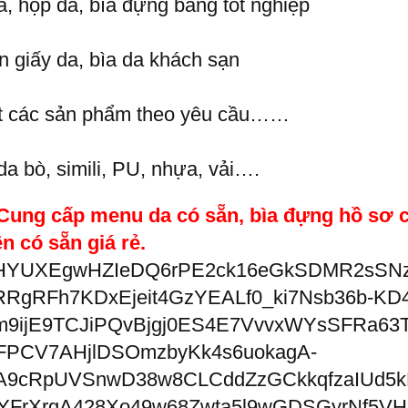
, hộp da, bìa đựng bằng tốt nghiệp
 giấy da, bìa da khách sạn
t các sản phẩm theo yêu cầu……
 da bò, simili, PU, nhựa, vải….
 Cung cấp menu da có sẵn, bìa đựng hồ sơ có
ền có sẵn giá rẻ.