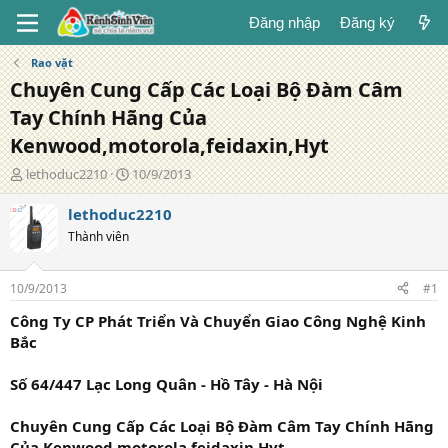
Đăng nhập
Đăng ký
Rao vặt
Chuyên Cung Cấp Các Loại Bộ Đàm Câm
Tay Chính Hãng Của
Kenwood,motorola,feidaxin,Hyt
T
N
lethoduc2210
10/9/2013
á
g
c
à
lethoduc2210
g
y
Thành viên
i
đ
ả
ă
n
10/9/2013
#1
g
Công Ty CP Phát Triển Và Chuyển Giao Công Nghệ Kinh
Bắc
Số 64/447 Lạc Long Quân - Hồ Tây - Hà Nội
Chuyên Cung Cấp Các Loại Bộ Đàm Câm Tay Chính Hãng
Của Kenwood,motorola,feidaxin,Hyt