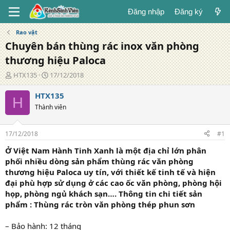
Đăng nhập
Đăng ký
Rao vặt
Chuyên bán thùng rác inox văn phòng
thương hiệu Paloca
T
N
HTX135
17/12/2018
á
g
c
à
HTX135
H
g
y
Thành viên
i
đ
ả
ă
n
17/12/2018
#1
g
Ở Việt Nam Hành Tinh Xanh là một địa chỉ lớn phân
phối nhiều dòng sản phẩm thùng rác văn phòng
thương hiệu Paloca uy tín, với thiết kế tinh tế và hiện
đại phù hợp sử dụng ở các cao ốc văn phòng, phòng hội
họp, phòng ngủ khách sạn…. Thông tin chi tiết sản
phẩm : Thùng rác tròn văn phòng thép phun sơn
– Bảo hành: 12 tháng