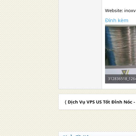
Website: inoxv
Đính kèm
240,7 KB · Lượt 
〈 Dịch Vụ VPS US Tốt Đỉnh Nóc -