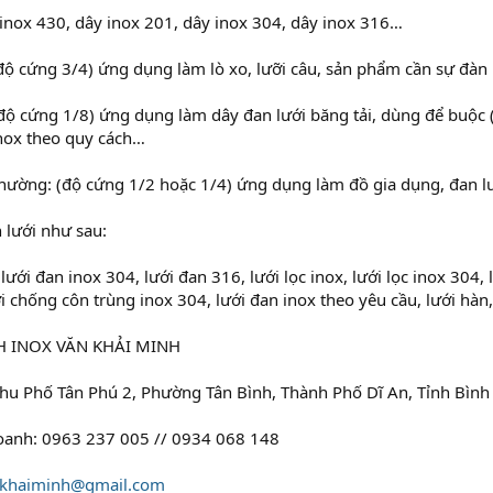
inox 430, dây inox 201, dây inox 304, dây inox 316…
độ cứng 3/4) ứng dụng làm lò xo, lưỡi câu, sản phẩm cần sự đàn
ộ cứng 1/8) ứng dụng làm dây đan lưới băng tải, dùng để buộc (
inox theo quy cách…
hường: (độ cứng 1/2 hoặc 1/4) ứng dụng làm đồ gia dụng, đan l
n lưới như sau:
 lưới đan inox 304, lưới đan 316, lưới lọc inox, lưới lọc inox 304
ới chống côn trùng inox 304, lưới đan inox theo yêu cầu, lưới hàn
H INOX VĂN KHẢI MINH
 Khu Phố Tân Phú 2, Phường Tân Bình, Thành Phố Dĩ An, Tỉnh Bìn
doanh: 0963 237 005 // 0934 068 148
nkhaiminh@gmail.com