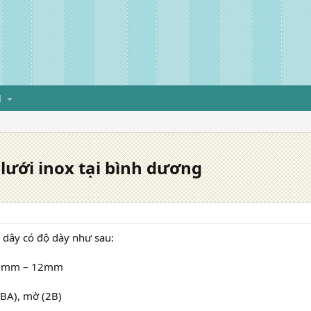
H
lưới inox tại bình dương
 dây có độ dày như sau:
18mm – 12mm
(BA), mờ (2B)