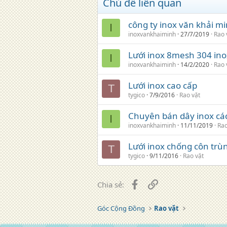
Chủ đề liên quan
công ty inox văn khải mi
I
inoxvankhaiminh
27/7/2019
Rao 
Lưới inox 8mesh 304 ino
I
inoxvankhaiminh
14/2/2020
Rao 
Lưới inox cao cấp
T
tygico
7/9/2016
Rao vặt
Chuyên bán dây inox các
I
inoxvankhaiminh
11/11/2019
Rao
Lưới inox chống côn trù
T
tygico
9/11/2016
Rao vặt
Facebook
Liên kết
Chia sẻ:
Góc Cộng Đồng
Rao vặt