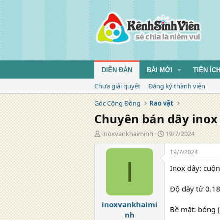
DIỄN ĐÀN
BÀI MỚI
TIỆN ÍC
Chưa giải quyết
Đăng ký thành viên
Góc Cộng Đồng
Rao vặt
Chuyên bán dây inox 
T
N
inoxvankhaiminh
19/7/2024
á
g
c
à
19/7/2024
g
y
I
Inox dây: cuộn
i
đ
ả
ă
n
Độ dày từ 0.
g
inoxvankhaimi
Bề mặt: bóng 
nh