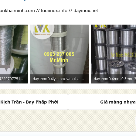
ankhaiminh.com // luoiinox.info // dayinox.net
312836518_1264229797751663_5269531344675544376_n.jpg
day inox 0.4ly - inox van khai minh.png
xem: 0
425,3 KB · Lượt xem: 0
244,1 KB · Lượt xem: 0
 Kịch Trần - Bay Phấp Phới
Giá màng nhựa 