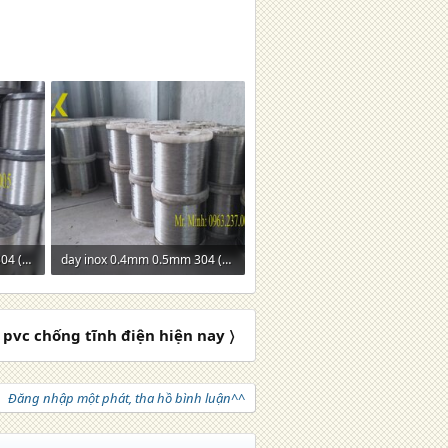
day inox 0.4mm 0.5mm 304 (1).jpg
day inox 0.4mm 0.5mm 304 (2).jpg
221 KB · Lượt xem: 0
pvc chống tĩnh điện hiện nay 〉
Đăng nhập một phát, tha hồ bình luận^^