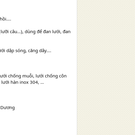
 hồi….
lưỡi câu…), dùng để đan lưới, đan
ưới dập sóng, căng dây….
, lưới chống muỗi, lưới chống côn
, lưới hàn inox 304, …
h Dương