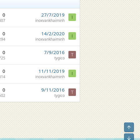
0
27/7/2019
I
407
inoxvankhaiminh
0
14/2/2020
I
294
inoxvankhaiminh
0
7/9/2016
T
725
tygico
0
11/11/2019
I
314
inoxvankhaiminh
0
9/11/2016
T
502
tygico
Top
Bot