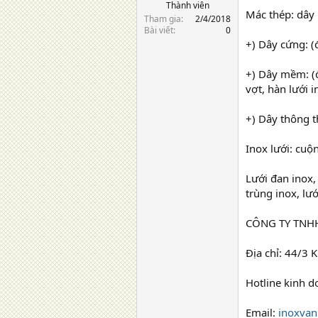
Thành viên
Mác thép: dây 
Tham gia
2/4/2018
Bài viết
0
+) Dây cứng: (
+) Dây mềm: (đ
vợt, hàn lưới 
+) Dây thông t
Inox lưới: cuộ
Lưới đan inox,
trùng inox, lư
CÔNG TY TNH
Địa chỉ: 44/3
Hotline kinh 
Email:
inoxva