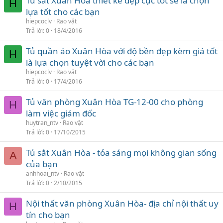
Tủ sắt Xuân Hòa thiết kế đẹp cực tốt sẽ là chọn
H
lựa tốt cho các bạn
hiepcoclv
Rao vặt
Trả lời
0
18/4/2016
Tủ quần áo Xuân Hòa với độ bền đẹp kèm giá tốt
H
là lựa chọn tuyệt vời cho các bạn
hiepcoclv
Rao vặt
Trả lời
0
17/4/2016
Tủ văn phòng Xuân Hòa TG-12-00 cho phòng
H
làm việc giám đốc
huytran_ntv
Rao vặt
Trả lời
0
17/10/2015
Tủ sắt Xuân Hòa - tỏa sáng mọi không gian sống
A
của bạn
anhhoai_ntv
Rao vặt
Trả lời
0
2/10/2015
Nội thất văn phòng Xuân Hòa- địa chỉ nội thất uy
H
tín cho bạn