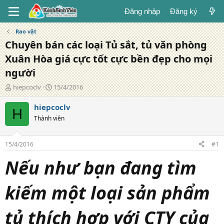
Đăng nhập
Đăng ký
Rao vặt
Chuyên bán các loại Tủ sắt, tủ văn phòng
Xuân Hòa giá cực tốt cực bền đẹp cho mọi
người
T
N
hiepcoclv
15/4/2016
á
g
c
à
hiepcoclv
H
g
y
Thành viên
i
đ
ả
ă
n
15/4/2016
#1
g
Nếu như bạn đang tìm
kiếm một loại sản phẩm
tủ thích hợp với CTY của