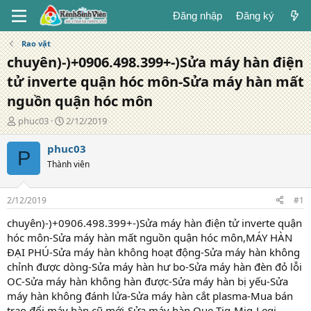
Đăng nhập
Đăng ký
Rao vặt
chuyên)-)+0906.498.399+-)Sửa máy hàn điện
tử inverte quận hóc môn-Sửa máy hàn mất
nguồn quận hóc môn
T
N
phuc03
2/12/2019
á
g
c
à
phuc03
P
g
y
Thành viên
i
đ
ả
ă
n
2/12/2019
#1
g
chuyên)-)+0906.498.399+-)Sửa máy hàn điện tử inverte quận
hóc môn-Sửa máy hàn mất nguồn quận hóc môn,MÁY HÀN
ĐẠI PHÚ-Sửa máy hàn không hoạt động-Sửa máy hàn không
chỉnh được dòng-Sửa máy hàn hư bo-Sửa máy hàn đèn đỏ lỗi
OC-Sửa máy hàn không hàn được-Sửa máy hàn bị yếu-Sửa
máy hàn không đánh lửa-Sửa máy hàn cắt plasma-Mua bán
trao đổi máy hàn cũ mới-Sửa máy hàn Que-Tig-Mig-Legi-