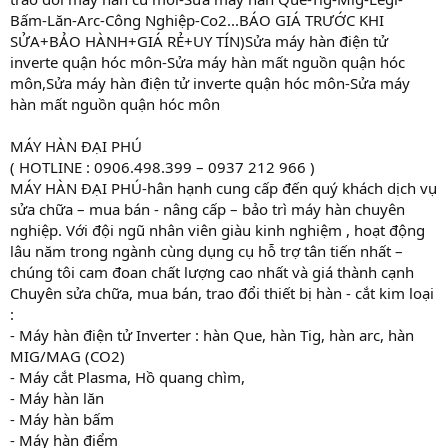
Bấm-Lăn-Arc-Công Nghiệp-Co2...BÁO GIÁ TRƯỚC KHI
SỬA+BẢO HÀNH+GIÁ RẺ+UY TÍN)Sửa máy hàn điện tử
inverte quận hóc môn-Sửa máy hàn mất nguồn quận hóc
môn,Sửa máy hàn điện tử inverte quận hóc môn-Sửa máy
hàn mất nguồn quận hóc môn
MÁY HÀN ĐẠI PHÚ
( HOTLINE : 0906.498.399 – 0937 212 966 )
MÁY HÀN ĐẠI PHÚ-hân hạnh cung cấp đến quý khách dịch vụ
sửa chữa – mua bán - nâng cấp – bảo trì máy hàn chuyên
nghiệp. Với đội ngũ nhân viên giàu kinh nghiệm , hoạt động
lâu năm trong ngành cùng dụng cụ hỗ trợ tân tiến nhất –
chúng tôi cam đoan chất lượng cao nhất và giá thành cạnh
Chuyên sửa chữa, mua bán, trao đổi thiết bị hàn - cắt kim loại
:
- Máy hàn điện tử Inverter : hàn Que, hàn Tig, hàn arc, hàn
MIG/MAG (CO2)
- Máy cắt Plasma, Hồ quang chìm,
- Máy hàn lăn
- Máy hàn bấm
- Máy hàn điểm