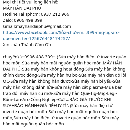
Mọi chi tiết vui lòng liên hệ:
MÁY HÀN ĐẠI PHÚ
Hotline Tại Tphcm: 0937 212 966
Zalo: 0906 498 399
Gmail:mayhandaiphu@gmail.com
https://www.facebook.com/Sửa-chữa-m...399-mig-tig-arc-
que-inverter-125676448174257/
Xin chân Thành Cảm Ơn
chuyên)-)+0906.498.399+-)Sửa máy hàn điện tử inverte quận
hóc môn-Sửa máy hàn mất nguồn quận hóc môn,MÁY HÀN
ĐẠI PHÚ-Sửa máy hàn không hoạt động-Sửa máy hàn không
chỉnh được dòng-Sửa máy hàn hư bo-Sửa máy hàn đèn đỏ lỗi
OC-Sửa máy hàn không hàn được-Sửa máy hàn bị yếu-Sửa
máy hàn không đánh lửa-Sửa máy hàn cắt plasma-Mua bán
trao đổi máy hàn cũ mới-Sửa máy hàn Que-Tig-Mig-Legi-
Bấm-Lăn-Arc-Công Nghiệp-Co2...BÁO GIÁ TRƯỚC KHI
SỬA+BẢO HÀNH+GIÁ RẺ+UY TÍN)Sửa máy hàn điện tử
inverte quận hóc môn-Sửa máy hàn mất nguồn quận hóc
môn,Sửa máy hàn điện tử inverte quận hóc môn-Sửa máy
hàn mất nguồn quận hóc môn