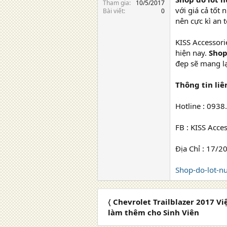
Tham gia
10/5/2017
với giá cả tốt
Bài viết
0
nên cực kì an 
KISS Accessori
hiện nay.
Shop
đẹp sẽ mang lạ
Thông tin liê
Hotline : 0938.
FB : KISS Acce
Địa Chỉ : 17/2
Shop-do-lot-n
〈 Chevrolet Trailblazer 2017 V
làm thêm cho Sinh Viên