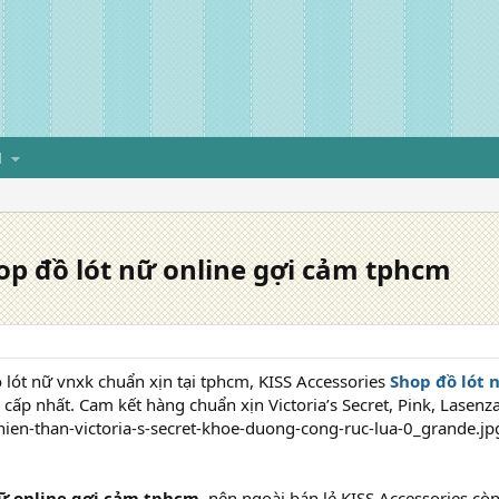
H
op đồ lót nữ online gợi cảm tphcm
lót nữ vnxk chuẩn xịn tại tphcm, KISS Accessories
Shop đồ lót 
 cấp nhất. Cam kết hàng chuẩn xịn Victoria’s Secret, Pink, Lasenz
nữ online gợi cảm tphcm
, nên ngoài bán lẻ KISS Accessories cò