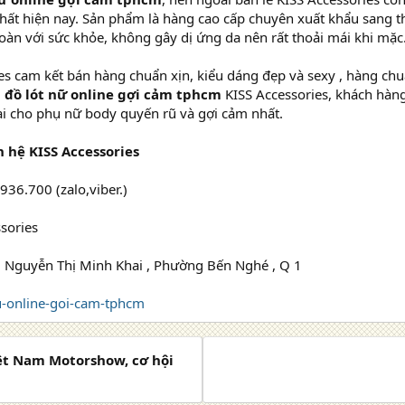
 nhất hiện nay. Sản phẩm là hàng cao cấp chuyên xuất khẩu sang 
toàn với sức khỏe, không gây dị ứng da nên rất thoải mái khi mặc
es cam kết bán hàng chuẩn xịn, kiểu dáng đẹp và sexy , hàng chuẩ
 đồ lót nữ online gợi cảm tphcm
KISS Accessories, khách hàng
i cho phụ nữ body quyến rũ và gợi cảm nhất.
n hệ KISS Accessories
936.700 (zalo,viber.)
ssories
0 Nguyễn Thị Minh Khai , Phường Bến Nghé , Q 1
u-online-goi-cam-tphcm
iệt Nam Motorshow, cơ hội