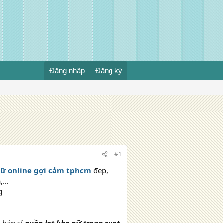
Đăng nhập
Đăng ký
#1
nữ online gợi cảm tphcm
đẹp,
a,…
n bán sỉ
quần lọt khe nữ trong suot