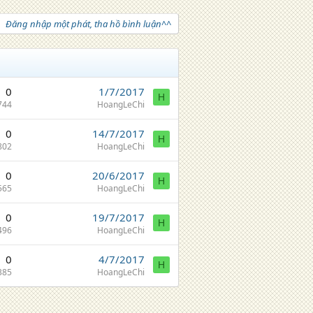
Đăng nhập một phát, tha hồ bình luận^^
0
1/7/2017
H
744
HoangLeChi
0
14/7/2017
H
802
HoangLeChi
0
20/6/2017
H
565
HoangLeChi
0
19/7/2017
H
496
HoangLeChi
0
4/7/2017
H
385
HoangLeChi