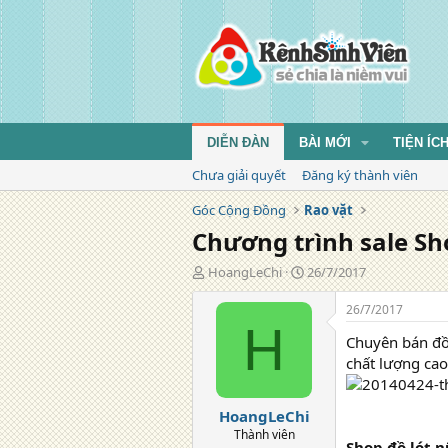
DIỄN ĐÀN
BÀI MỚI
TIỆN ÍC
Chưa giải quyết
Đăng ký thành viên
Góc Cộng Đồng
Rao vặt
Chương trình sale Sh
T
N
HoangLeChi
26/7/2017
á
g
c
à
26/7/2017
g
y
H
Chuyên bán đồ 
i
đ
ả
ă
chất lượng cao
n
g
HoangLeChi
Thành viên
Shop đồ lót 