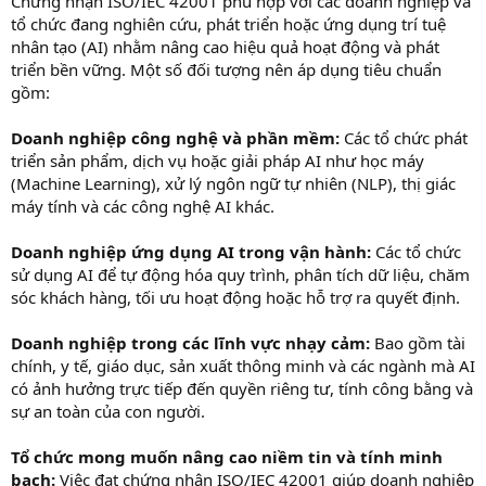
Chứng nhận ISO/IEC 42001 phù hợp với các doanh nghiệp và
tổ chức đang nghiên cứu, phát triển hoặc ứng dụng trí tuệ
nhân tạo (AI) nhằm nâng cao hiệu quả hoạt động và phát
triển bền vững. Một số đối tượng nên áp dụng tiêu chuẩn
gồm:
Doanh nghiệp công nghệ và phần mềm:
Các tổ chức phát
triển sản phẩm, dịch vụ hoặc giải pháp AI như học máy
(Machine Learning), xử lý ngôn ngữ tự nhiên (NLP), thị giác
máy tính và các công nghệ AI khác.
Doanh nghiệp ứng dụng AI trong vận hành:
Các tổ chức
sử dụng AI để tự động hóa quy trình, phân tích dữ liệu, chăm
sóc khách hàng, tối ưu hoạt động hoặc hỗ trợ ra quyết định.
Doanh nghiệp trong các lĩnh vực nhạy cảm:
Bao gồm tài
chính, y tế, giáo dục, sản xuất thông minh và các ngành mà AI
có ảnh hưởng trực tiếp đến quyền riêng tư, tính công bằng và
sự an toàn của con người.
Tổ chức mong muốn nâng cao niềm tin và tính minh
bạch:
Việc đạt chứng nhận ISO/IEC 42001 giúp doanh nghiệp