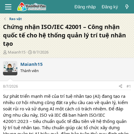
Đăng nhập
Đăng ký
Rao vặt
Chứng nhận ISO/IEC 42001 – Công nhận
quốc tế cho hệ thống quản lý trí tuệ nhân
tạo
T
N
Maianh15
8/7/2026
á
g
c
à
Maianh15
g
y
Thành viên
i
đ
ả
ă
n
8/7/2026
#1
g
Sự phát triển mạnh mẽ của trí tuệ nhân tạo (AI) đang tạo ra
nhiều cơ hội nhưng cũng đặt ra yêu cầu cao về quản lý, kiểm
soát rủi ro và sử dụng AI một cách có trách nhiệm. Để đáp
ứng nhu cầu này, ISO và IEC đã ban hành ISO/IEC
42001:2023 – tiêu chuẩn quốc tế đầu tiên về hệ thống quản
lý trí tuệ nhân tạo. Tiêu chuẩn giúp các tổ chức xây dựng
khung quản trị AI hiệu quả, đảm bảo tuân thủ quy định pháp