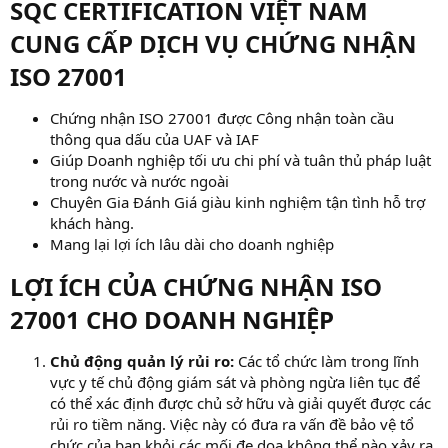
SQC CERTIFICATION VIỆT NAM
CUNG CẤP DỊCH VỤ CHỨNG NHẬN
ISO 27001​
Chứng nhận ISO 27001 được Công nhận toàn cầu
thông qua dấu của UAF và IAF
Giúp Doanh nghiệp tối ưu chi phí và tuân thủ pháp luật
trong nước và nước ngoài
Chuyên Gia Đánh Giá giàu kinh nghiệm tận tình hỗ trợ
khách hàng.
Mang lại lợi ích lâu dài cho doanh nghiệp
LỢI ÍCH CỦA CHỨNG NHẬN ISO
27001 CHO DOANH NGHIỆP​
Chủ động quản lý rủi ro:
Các tổ chức làm trong lĩnh
vực y tế chủ động giám sát và phòng ngừa liên tục để
có thể xác định được chủ sở hữu và giải quyết được các
rủi ro tiềm năng. Việc này có đưa ra vấn đề bảo vệ tổ
chức của bạn khỏi các mối đe dọa không thể nào xảy ra