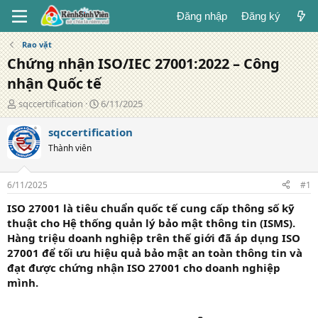
Đăng nhập
Đăng ký
Rao vặt
Chứng nhận ISO/IEC 27001:2022 – Công
nhận Quốc tế
T
N
sqccertification
6/11/2025
á
g
c
à
sqccertification
g
y
Thành viên
i
đ
ả
ă
n
6/11/2025
#1
g
ISO 27001 là tiêu chuẩn quốc tế cung cấp thông số kỹ
thuật cho Hệ thống quản lý bảo mật thông tin (ISMS).
Hàng triệu doanh nghiệp trên thế giới đã áp dụng ISO
27001 để tối ưu hiệu quả bảo mật an toàn thông tin và
đạt được chứng nhận ISO 27001 cho doanh nghiệp
mình.