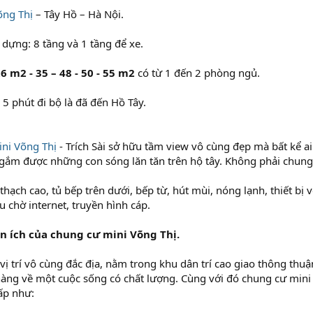
õng Thị
– Tây Hồ – Hà Nội.
dựng: 8 tầng và 1 tầng để xe.
6 m2 - 35 – 48 - 50 - 55 m2
có từ 1 đến 2 phòng ngủ.
5 phút đi bộ là đã đến Hồ Tây.
ini Võng Thị
- Trích Sài sở hữu tầm view vô cùng đẹp mà bất kể a
gắm được những con sóng lăn tăn trên hộ tây. Không phải chung
thạch cao, tủ bếp trên dưới, bếp từ, hút mùi, nóng lạnh, thiết bị 
ầu chờ internet, truyền hình cáp.
tiện ích của chung cư mini Võng Thị.
ị trí vô cùng đắc địa, nằm trong khu dân trí cao giao thông thuậ
hàng về một cuộc sống có chất lượng. Cùng với đó chung cư mini 
ấp như: