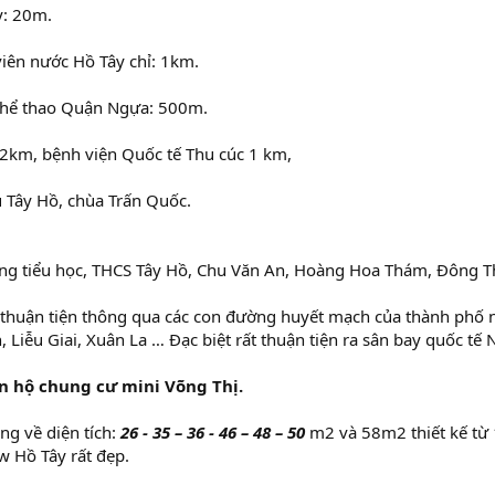
y: 20m.
iên nước Hồ Tây chỉ: 1km.
thể thao Quận Ngựa: 500m.
 2km, bệnh viện Quốc tế Thu cúc 1 km,
 Tây Hồ, chùa Trấn Quốc.
ừng tiểu học, THCS Tây Hồ, Chu Văn An, Hoàng Hoa Thám, Đông Th
 thuận tiện thông qua các con đường huyết mạch của thành phố
 Liễu Giai, Xuân La … Đạc biệt rất thuận tiện ra sân bay quốc tế N
ăn hộ chung cư mini Võng Thị.
ng về diện tích:
26 - 35 – 36 - 46 – 48 – 50
m2 và 58m2 thiết kế từ 
w Hồ Tây rất đẹp.