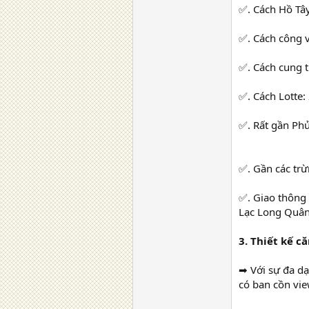
✅. Cách Hồ Tâ
✅. Cách công v
✅. Cách cung 
✅. Cách Lotte:
✅. Rất gần Phủ
✅. Gần các tr
✅. Giao thông
Lạc Long Quân,
3. Thiết kế c
➡ Với sự đa dạ
có ban cồn vie