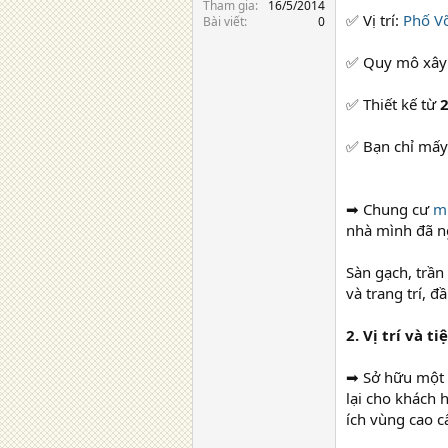
Tham gia
16/5/2014
✅ Vị trí:
Phố V
Bài viết
0
✅ Quy mô xây 
✅ Thiết kế từ
2
✅ Bạn chỉ mấy 
➡ Chung cư
m
nhà mình đã n
Sàn gạch, trần 
và trang trí, đ
2. Vị trí và 
➡ Sở hữu một v
lại cho khách 
ích vùng cao c