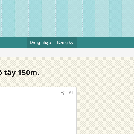
Đăng nhập
Đăng ký
ồ tây 150m.
#1