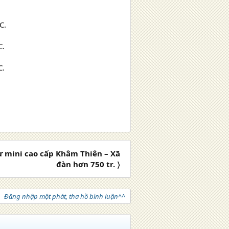
C.
C.
C.
 mini cao cấp Khâm Thiên – Xã
đàn hơn 750 tr. 〉
Đăng nhập một phát, tha hồ bình luận^^