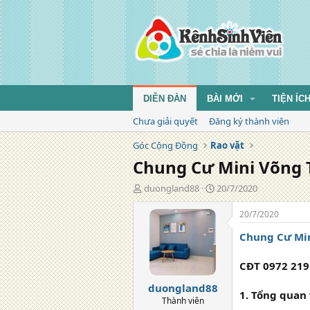
DIỄN ĐÀN
BÀI MỚI
TIỆN ÍC
Chưa giải quyết
Đăng ký thành viên
Góc Cộng Đồng
Rao vặt
Chung Cư Mini Võng T
T
N
duongland88
20/7/2020
á
g
c
à
20/7/2020
g
y
Chung Cư Min
i
đ
ả
ă
n
CĐT 0972 219
g
duongland88
1. Tổng quan 
Thành viên