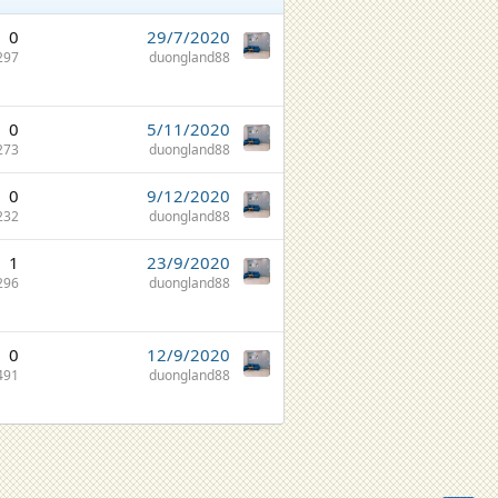
0
29/7/2020
297
duongland88
0
5/11/2020
273
duongland88
0
9/12/2020
232
duongland88
1
23/9/2020
296
duongland88
0
12/9/2020
491
duongland88