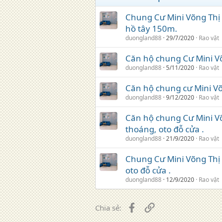
Chung Cư Mini Võng Thị 
hồ tây 150m.
duongland88
29/7/2020
Rao vặt
Căn hộ chung Cư Mini Võn
duongland88
5/11/2020
Rao vặt
Căn hộ chung cư Mini Võn
duongland88
9/12/2020
Rao vặt
Căn hộ chung Cư Mini Võn
thoáng, oto đỗ cửa .
duongland88
21/9/2020
Rao vặt
Chung Cư Mini Võng Thị T
oto đỗ cửa .
duongland88
12/9/2020
Rao vặt
Facebook
Liên kết
Chia sẻ: