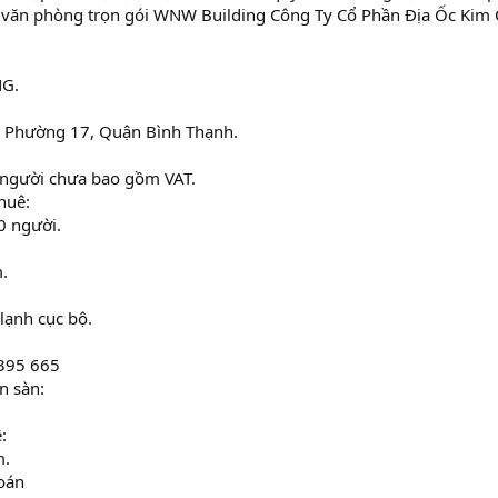
ê văn phòng trọn gói WNW Building Công Ty Cổ Phần Địa Ốc Kim 
G.
, Phường 17, Quận Bình Thạnh.
u/người chưa bao gồm VAT.
huê:
0 người.
.
lạnh cục bộ.
 395 665
n sàn:
:
m.
toán