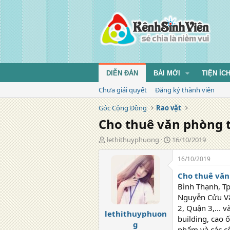
DIỄN ĐÀN
BÀI MỚI
TIỆN ÍC
Chưa giải quyết
Đăng ký thành viên
Góc Cộng Đồng
Rao vặt
Cho thuê văn phòng t
T
N
lethithuyphuong
16/10/2019
á
g
c
à
16/10/2019
g
y
Cho thuê văn
i
đ
ả
ă
Bình Thạnh, Tp
n
Nguyễn Cửu Vâ
g
2, Quận 3,... 
lethithuyphuon
building, cao 
g
phẩm và các cô