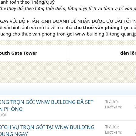
thanh toán theo Tháng/Quý.
thể thay đổi theo từng thời điểm, từng diện tích và từng vị trí văn
NGAY VỚI BỘ PHẬN KINH DOANH ĐỂ NHẬN ĐƯỢC ƯU ĐÃI TỐT N
t vài hình ảnh và mô tả về tòa nhà
cho thuê văn phòng
trọn gó
South Gate Tower
đèn lồ
ÒNG TRỌN GÓI WNW BUILDING ĐÃ SET
Trả lời
Lượt xem
ĂN PHÒNG
 vặt
ỊCH VỤ TRỌN GÓI TẠI WNW BUILDING
Trả lời
Lượt xem
DỤNG NGAY