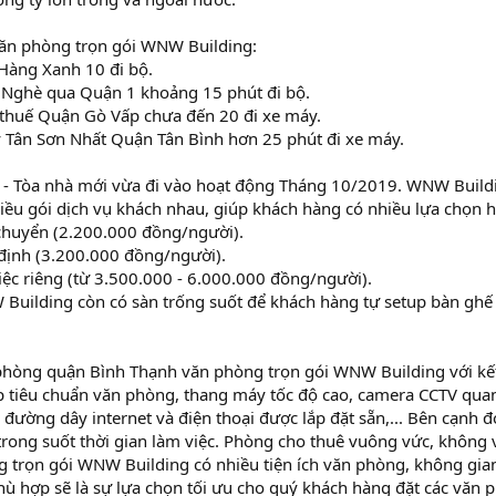
 văn phòng trọn gói WNW Building:
Hàng Xanh 10 đi bộ.
ị Nghè qua Quận 1 khoảng 15 phút đi bộ.
 thuế Quận Gò Vấp chưa đến 20 đi xe máy.
y Tân Sơn Nhất Quận Tân Bình hơn 25 phút đi xe máy.
- Tòa nhà mới vừa đi vào hoạt động Tháng 10/2019. WNW Build
hiều gói dịch vụ khách nhau, giúp khách hàng có nhiều lựa chọn 
 chuyển (2.200.000 đồng/người).
định (3.200.000 đồng/người).
ệc riêng (từ 3.500.000 - 6.000.000 đồng/người).
Building còn có sàn trống suốt để khách hàng tự setup bàn ghế t
hòng quận Bình Thạnh văn phòng trọn gói WNW Building với kết
ịp tiêu chuẩn văn phòng, thang máy tốc độ cao, camera CCTV qua
, đường dây internet và điện thoại được lắp đặt sẵn,... Bên cạnh đ
trong suốt thời gian làm việc. Phòng cho thuê vuông vức, không 
trọn gói WNW Building có nhiều tiện ích văn phòng, không gian là
hù hợp sẽ là sự lựa chọn tối ưu cho quý khách hàng đặt các vă