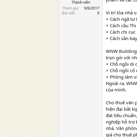
Thành viên
Tham gia
9/6/2017
Vị trí tòa nhà
Bài viết
0
+ Cách ngã tư 
+ Cách cầu Th
+ Cách chi cục
+ Cách sân ba
WNW Building 
trọn gói với n
+ Chỗ ngồi di
+ Chỗ ngồi cố 
+ Phòng làm vi
Ngoài ra, WNW 
của mình.
Cho thuê văn p
hiện đại bắt k
đạt tiêu chuẩn
nghiệp hỗ trợ 
nhà. Văn phòng 
giá cho thuê p