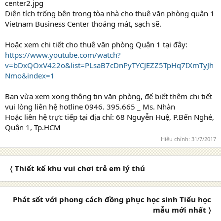
Diện tích trống bên trong tòa nhà cho thuê văn phòng quận 1
Vietnam Business Center thoáng mát, sạch sẽ.
Hoặc xem chi tiết cho thuê văn phòng Quận 1 tại đây:
https://www.youtube.com/watch?
v=bDxQOxV422o&list=PLsaB7cDnPyTYCJEZZ5TpHq7IXmTyJh
Nmo&index=1
Bạn vừa xem xong thông tin văn phòng, để biết thêm chi tiết
vui lòng liên hệ hotline 0946. 395.665 _ Ms. Nhàn
Hoặc liên hệ trực tiếp tại địa chỉ: 68 Nguyễn Huệ, P.Bến Nghé,
Quận 1, Tp.HCM
Hiệu chỉnh:
31/7/2017
〈 Thiết kế khu vui chơi trẻ em lý thú
Phát sốt với phong cách đồng phục học sinh Tiểu học
mẫu mới nhất 〉