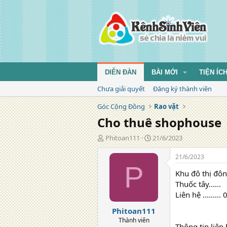
DIỄN ĐÀN
BÀI MỚI
TIỆN ÍC
Chưa giải quyết
Đăng ký thành viên
Góc Cộng Đồng
Rao vặt
Cho thuê shophouse
T
N
Phitoan111
21/6/2023
á
g
c
à
21/6/2023
g
y
P
Khu đô thị đôn
i
đ
ả
ă
Thuốc tây......
n
Liên hệ .......
g
Phitoan111
Thành viên
Thông tin liên 