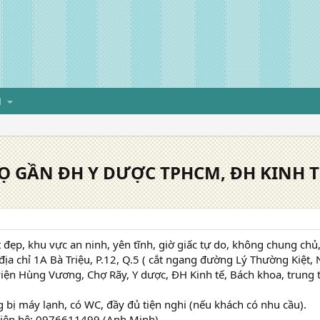
H
 GẦN ĐH Y DƯỢC TPHCM, ĐH KINH TẾ,
 đẹp, khu vực an ninh, yên tĩnh, giờ giấc tự do, không chung chủ, 
địa chỉ 1A Bà Triệu, P.12, Q.5 ( cắt ngang đường Lý Thường Kiệt
viện Hùng Vương, Chợ Rãy, Y dược, ĐH Kinh tế, Bách khoa, trun
 bị máy lạnh, có WC, đầy đủ tiện nghi (nếu khách có nhu cầu).
n liên hệ: 0976611499 (Anh Minh).