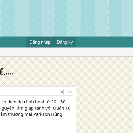
Đăng nhập
Đăng ký
....
#1
có diện tích linh hoạt từ 20 - 50
, Nguyễn Kim giáp ranh với Quận 10
g tâm thương mại Parkson Hùng