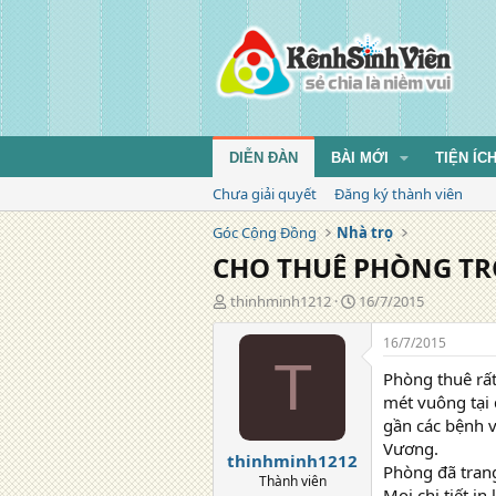
DIỄN ĐÀN
BÀI MỚI
TIỆN ÍC
Chưa giải quyết
Đăng ký thành viên
Góc Cộng Đồng
Nhà trọ
CHO THUÊ PHÒNG TRỌ
T
N
thinhminh1212
16/7/2015
á
g
c
à
16/7/2015
g
y
T
Phòng thuê rất
i
đ
ả
ă
mét vuông tại 
n
gần các bệnh 
g
Vương.
thinhminh1212
Phòng đã trang
Thành viên
Mọi chi tiết i