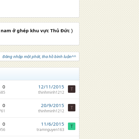
 nam ở ghép khu vực Thủ Đức 〉
Đăng nhập một phát, tha hồ bình luận^^
0
12/11/2015
T
685
thinhminh1212
0
20/9/2015
T
761
thinhminh1212
0
11/6/2015
T
956
tramnguyen163