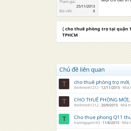
Tham gia
25/11/2013
Bài viết
0
〈 cho thuê phòng trọ tại quận
TPHCM
Chủ đề liên quan
cho thuê phòng trọ mới, 
T
thinhminh1212
12/11/2015
Nhà 
CHO THUÊ PHÒNG MỚI,
T
thinhminh1212
20/9/2015
Nhà tr
Cho thue phong Q11 thua
T
tramnguyen163
11/6/2015
Nhà t