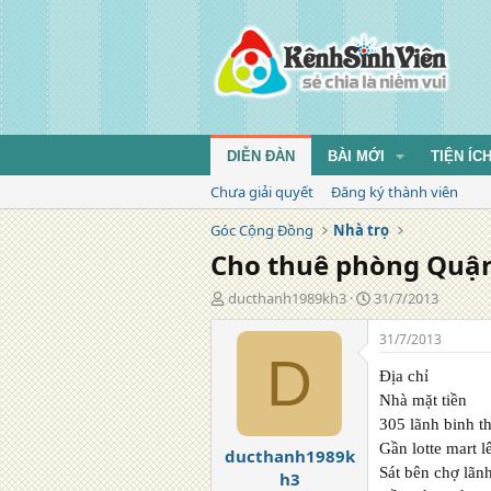
DIỄN ĐÀN
BÀI MỚI
TIỆN ÍC
Chưa giải quyết
Đăng ký thành viên
Góc Cộng Đồng
Nhà trọ
Cho thuê phòng Quận 
T
N
ducthanh1989kh3
31/7/2013
á
g
c
à
31/7/2013
g
y
D
i
đ
Địa chỉ
ả
ă
Nhà mặt tiền
n
305 lãnh binh t
g
Gần lotte mart l
ducthanh1989k
Sát bên chợ lãn
h3