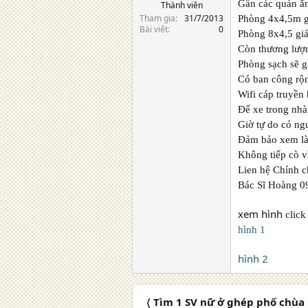
Gần các quán ă
Thành viên
Tham gia
31/7/2013
Phòng 4x4,5m gi
Bài viết
0
Phòng 8x4,5 giá
Còn thương lượ
Phòng sạch sẽ 
Có ban công rộ
Wifi cáp truyền
Để xe trong nhà 
Giờ tự do có ng
Đảm bảo xem là
Không tiếp cò v
Lien hệ Chính 
Bác Sĩ Hoàng 0
xem hình
click 
hình 1
hình 2
〈 Tìm 1 SV nữ ở ghép phố chùa