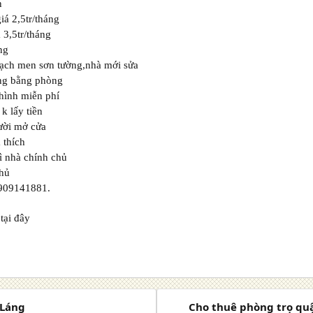
n
á 2,5tr/tháng
 3,5tr/tháng
ng
gạch men sơn tường,nhà mới sửa
ng bằng phòng
 hình miễn phí
k lấy tiền
ười mở cửa
 thích
ì nhà chính chủ
chủ
909141881.
tại đây
 Láng
Cho thuê phòng trọ quậ