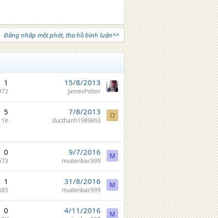
Đăng nhập một phát, tha hồ bình luận^^
1
15/8/2013
972
JamesPotter
5
7/8/2013
D
1K
ducthanh1989kh3
0
9/7/2016
M
573
muitenbac999
1
31/8/2016
M
685
muitenbac999
0
4/11/2016
M