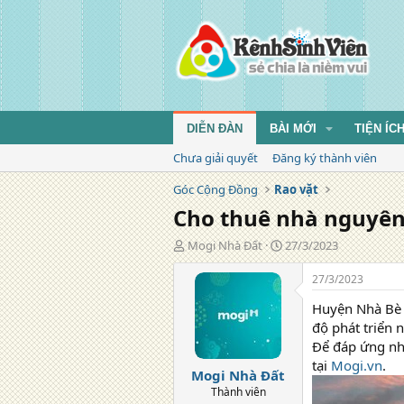
DIỄN ĐÀN
BÀI MỚI
TIỆN ÍC
Chưa giải quyết
Đăng ký thành viên
Góc Cộng Đồng
Rao vặt
Cho thuê nhà nguyên
T
N
Mogi Nhà Đất
27/3/2023
á
g
c
à
27/3/2023
g
y
Huyện Nhà Bè l
i
đ
ả
ă
độ phát triển 
n
Để đáp ứng nh
g
tại
Mogi.vn
.
Mogi Nhà Đất
Thành viên