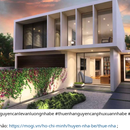
guyencanlevanluongnhabe #thuenhanguyencanphuxuannhabe #
hảo:
https://mogi.vn/ho-chi-minh/huyen-nha-be/thue-nha
;