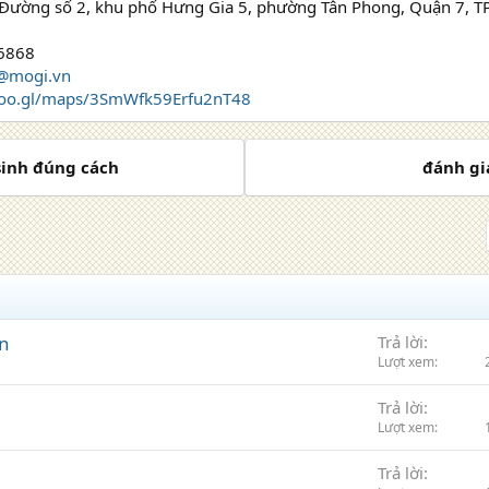
0 Đường số 2, khu phố Hưng Gia 5, phường Tân Phong, Quận 7, TP
 6868
p@mogi.vn
/goo.gl/maps/3SmWfk59Erfu2nT48
sinh đúng cách
đánh giá
n
Trả lời
Lượt xem
Trả lời
Lượt xem
Trả lời