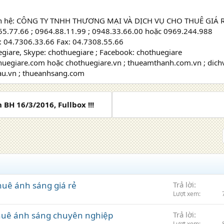
liên hệ: CÔNG TY TNHH THƯƠNG MẠI VÀ DỊCH VỤ CHO THUÊ GIÁ 
.55.77.66 ; 0964.88.11.99 ; 0948.33.66.00 hoặc 0969.244.988
: 04.7306.33.66 Fax: 04.7308.55.66
giare, Skype: chothuegiare ; Facebook: chothuegiare
thuegiare.com hoặc chothuegiare.vn ; thueamthanh.com.vn ; dic
u.vn ; thueanhsang.com
 BH 16/3/2016, Fullbox !!!
huê ánh sáng giá rẻ
Trả lời
Lượt xem
thuê ánh sáng chuyên nghiệp
Trả lời
Lượt xem