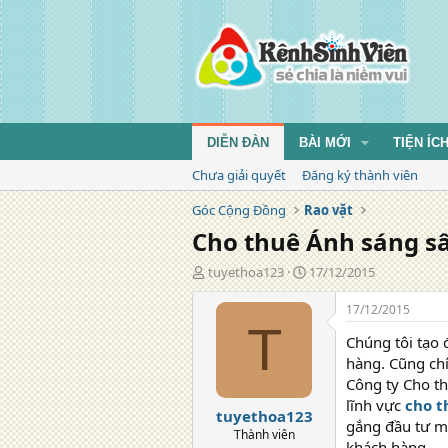
DIỄN ĐÀN
BÀI MỚI
TIỆN ÍC
Chưa giải quyết
Đăng ký thành viên
Góc Cộng Đồng
Rao vặt
Cho thuê Ánh sáng s
T
N
tuyethoa123
17/12/2015
á
g
c
à
17/12/2015
g
y
T
Chúng tôi tạo 
i
đ
ả
ă
hàng. Cũng chí
n
Công ty Cho thu
g
lĩnh vực
cho t
tuyethoa123
gắng đầu tư mớ
Thành viên
khách hàng.