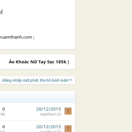
RẺ
hvuamthanh.com ;
Áo Khoác Nữ Tay Sọc 185k 〉
Đăng nhập một phát, tha hồ bình luận^^
0
20/12/2015
T
746
tuyethoa123
0
20/12/2015
T
842
tuyethoa123