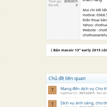
Tham gia
30/9/2015
Bài viết
0
Mọi chi tiết 
Hotline: 0968
Điện thoại bàn
Yahoo: chothue
Website : cho
chothuesankha
〈 Bán macair 13" early 2015 còn
Chủ đề liên quan
Mang đến dịch vụ Cho t
T
tuyethoa123
20/12/2015
Rao vặt
Dịch vụ ánh sáng, cho 
T