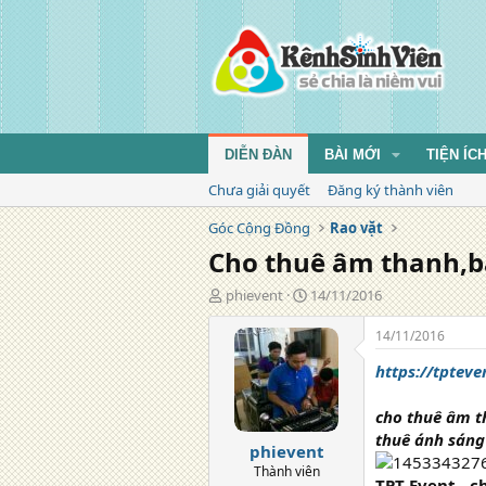
DIỄN ĐÀN
BÀI MỚI
TIỆN ÍC
Chưa giải quyết
Đăng ký thành viên
Góc Cộng Đồng
Rao vặt
Cho thuê âm thanh,bàn
T
N
phievent
14/11/2016
á
g
c
à
14/11/2016
g
y
https://tptev
i
đ
ả
ă
n
cho thuê âm t
g
thuê ánh sáng ,
phievent
Thành viên
TPT Event - c