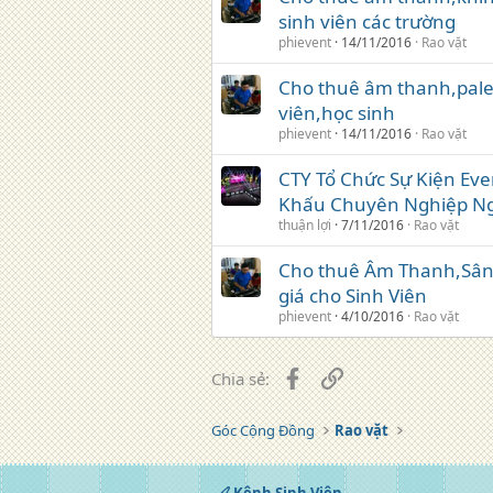
sinh viên các trường
phievent
14/11/2016
Rao vặt
Cho thuê âm thanh,palet
viên,học sinh
phievent
14/11/2016
Rao vặt
CTY Tổ Chức Sự Kiện Ev
Khấu Chuyên Nghiệp Ngà
thuận lợi
7/11/2016
Rao vặt
Cho thuê Âm Thanh,Sân
giá cho Sinh Viên
phievent
4/10/2016
Rao vặt
Facebook
Liên kết
Chia sẻ:
Góc Cộng Đồng
Rao vặt