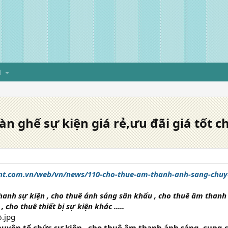
H
 ghế sự kiện giá rẻ,ưu đãi giá tốt ch
ent.com.vn/web/vn/news/110-cho-thue-am-thanh-anh-sang-chuy
hanh sự kiện , cho thuê ánh sáng sân khấu , cho thuê âm thanh 
 cho thuê thiết bị sự kiện khác .....
huyên tổ chức sự kiện , cho thuê âm thanh ánh sáng, cung 