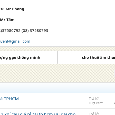
238 Mr Phong
 Mr Tâm
08)37580792 (08) 37580793
tevent@gmail.com
 đựng gạo thông minh
cho thuê âm tha
 rẻ TPHCM
Trả lời
Lượt xem
 khí cầu giá rẻ tại tp hcm,ưu đãi cho
Trả lời