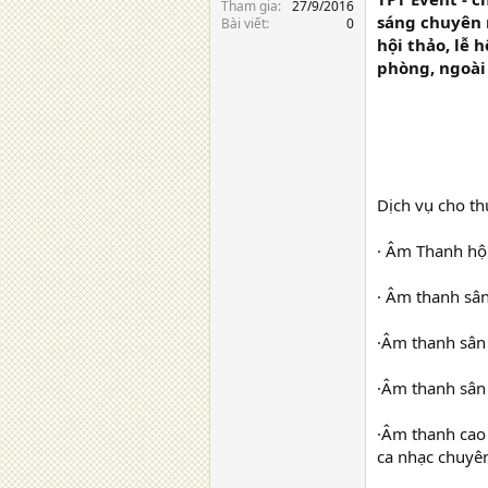
Tham gia
27/9/2016
sáng chuyên 
Bài viết
0
hội thảo, lễ 
phòng, ngoài 
Dịch vụ cho t
· Âm Thanh hội
· Âm thanh sân
·Âm thanh sân 
·Âm thanh sân 
·Âm thanh cao 
ca nhạc chuyê