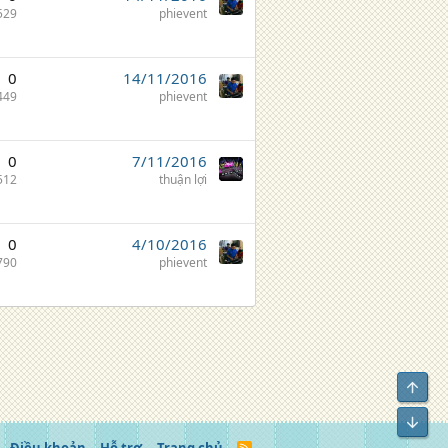
529
phievent
0
14/11/2016
449
phievent
0
7/11/2016
512
thuận lợi
0
4/10/2016
790
phievent
Top
Bot
R