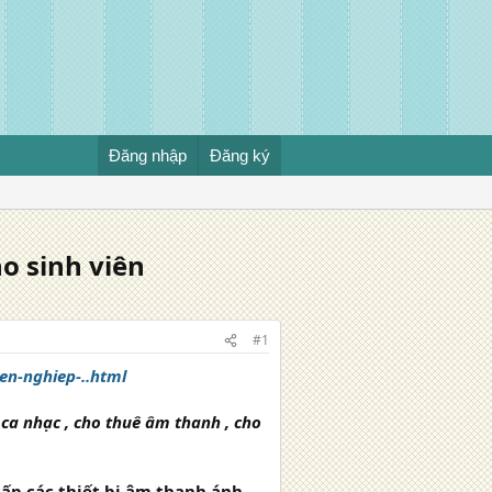
Đăng nhập
Đăng ký
o sinh viên
#1
en-nghiep-..html
ca nhạc , cho thuê âm thanh , cho
cấp các thiết bị âm thanh ánh