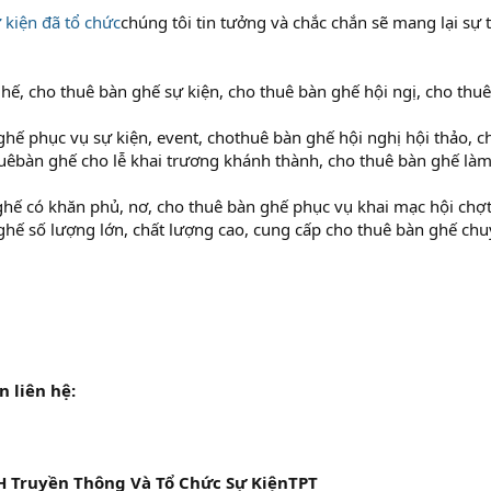
 kiện đã tổ chức
chúng tôi tin tưởng và chắc chắn sẽ mang lại sự 
hế, cho thuê bàn ghế sự kiện, cho thuê bàn ghế hội ngị, cho thu
hế phục vụ sự kiện, event, chothuê bàn ghế hội nghị hội thảo, c
êbàn ghế cho lễ khai trương khánh thành, cho thuê bàn ghế làm
hế có khăn phủ, nơ, cho thuê bàn ghế phục vụ khai mạc hội chợ
ghế số lượng lớn, chất lượng cao, cung cấp cho thuê bàn ghế ch
n liên hệ:
 Truyền Thông Và Tổ Chức Sự KiệnTPT