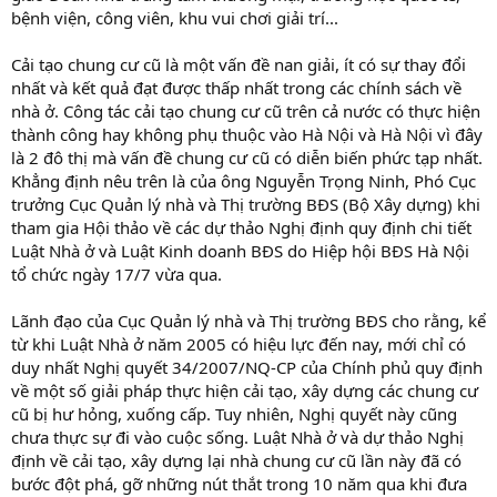
bệnh viện, công viên, khu vui chơi giải trí...
Cải tạo chung cư cũ là một vấn đề nan giải, ít có sự thay đổi
nhất và kết quả đạt được thấp nhất trong các chính sách về
nhà ở. Công tác cải tạo chung cư cũ trên cả nước có thực hiện
thành công hay không phụ thuộc vào Hà Nội và Hà Nội vì đây
là 2 đô thị mà vấn đề chung cư cũ có diễn biến phức tạp nhất.
Khẳng định nêu trên là của ông Nguyễn Trọng Ninh, Phó Cục
trưởng Cục Quản lý nhà và Thị trường BĐS (Bộ Xây dựng) khi
tham gia Hội thảo về các dự thảo Nghị định quy định chi tiết
Luật Nhà ở và Luật Kinh doanh BĐS do Hiệp hội BĐS Hà Nội
tổ chức ngày 17/7 vừa qua.
Lãnh đạo của Cục Quản lý nhà và Thị trường BĐS cho rằng, kể
từ khi Luật Nhà ở năm 2005 có hiệu lực đến nay, mới chỉ có
duy nhất Nghị quyết 34/2007/NQ-CP của Chính phủ quy định
về một số giải pháp thực hiện cải tạo, xây dựng các chung cư
cũ bị hư hỏng, xuống cấp. Tuy nhiên, Nghị quyết này cũng
chưa thực sự đi vào cuộc sống. Luật Nhà ở và dự thảo Nghị
định về cải tạo, xây dựng lại nhà chung cư cũ lần này đã có
bước đột phá, gỡ những nút thắt trong 10 năm qua khi đưa