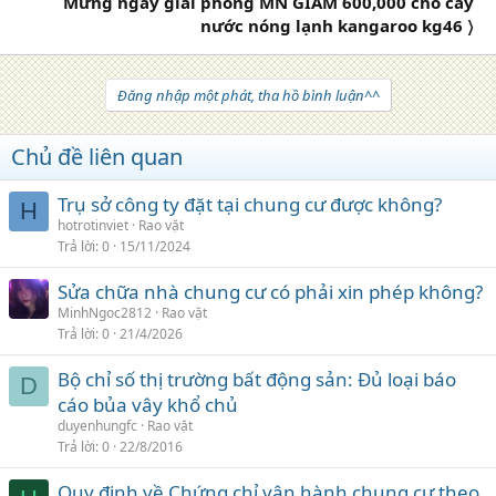
Mừng ngày giải phóng MN GIẢM 600,000 cho cây
nước nóng lạnh kangaroo kg46 〉
Đăng nhập một phát, tha hồ bình luận^^
Chủ đề liên quan
Trụ sở công ty đặt tại chung cư được không?
H
hotrotinviet
Rao vặt
Trả lời
0
15/11/2024
Sửa chữa nhà chung cư có phải xin phép không?
MinhNgoc2812
Rao vặt
Trả lời
0
21/4/2026
Bộ chỉ số thị trường bất động sản: Đủ loại báo
D
cáo bủa vây khổ chủ
duyenhungfc
Rao vặt
Trả lời
0
22/8/2016
Quy định về Chứng chỉ vận hành chung cư theo