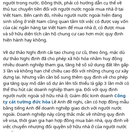
người trong nước. Đồng thời, phải có hướng dẫn cụ thể về
thủ tục chuyển tiền đối với người nước ngoài mua nhà ở tại
Việt Nam. Bên cạnh đó, nhiều người nước ngoài hiện đang
sinh sống ở Việt Nam cũng quan tâm tới việc có được vay vốn
của các ngân hàng tại Việt Nam để mua nhà ở, có được mua
và sở hữu diện tích căn hộ chung cư cao hơn mức quy định
hiện hành hay không.
Về dự thảo Nghị định cải tạo chung cư cũ, theo ông, mặc dù
dự thảo Nghị định đã cho phép xã hội hóa nhằm huy động
nhiều doanh nghiệp tham gia, tăng hệ số sử dụng đất lên gấp
3 lần và không hạn chế chiều cao đối với những chung cư xây
dựng lại. Nhưng vẫn cần bổ sung thêm quy định về cho phép
gia tăng quy mô dân số dự án lên tối thiểu là gấp 3 lần mới có
thể thu hút các doanh nghiệp tham gia. Đối với quy định
người nước ngoài sở hữu nhà ở, Giám đốc kinh doanh
Công
ty cát tường đức hòa
Lê Anh đề nghị, cần có hợp đồng mẫu
bằng tiếng Anh để doanh nghiệp giao dịch với người nước
ngoài. Doanh nghiệp này cũng thắc mắc về những quy định
về visa, thời gian gia hạn hợp đồng mua bán nhà, quy định về
việc chuyển nhượng đối quyền sở hữu nhà ở của người nước