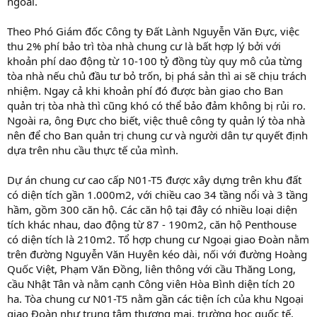
ngoài.
Theo Phó Giám đốc Công ty Đất Lành Nguyễn Văn Đực, việc
thu 2% phí bảo trì tòa nhà chung cư là bất hợp lý bởi với
khoản phí dao động từ 10-100 tỷ đồng tùy quy mô của từng
tòa nhà nếu chủ đầu tư bỏ trốn, bị phá sản thì ai sẽ chịu trách
nhiệm. Ngay cả khi khoản phí đó được bàn giao cho Ban
quản trị tòa nhà thì cũng khó có thể bảo đảm không bị rủi ro.
Ngoài ra, ông Đực cho biết, việc thuê công ty quản lý tòa nhà
nên để cho Ban quản trị chung cư và người dân tự quyết định
dựa trên nhu cầu thực tế của mình.
Dự án chung cư cao cấp N01-T5 được xây dựng trên khu đất
có diện tích gần 1.000m2, với chiều cao 34 tầng nổi và 3 tầng
hầm, gồm 300 căn hộ. Các căn hộ tại đây có nhiều loại diện
tích khác nhau, dao động từ 87 - 190m2, căn hộ Penthouse
có diện tích là 210m2. Tổ hợp chung cư Ngoại giao Đoàn nằm
trên đường Nguyễn Văn Huyên kéo dài, nối với đường Hoàng
Quốc Việt, Phạm Văn Đồng, liên thông với cầu Thăng Long,
cầu Nhật Tân và nằm cạnh Công viên Hòa Bình diện tích 20
ha. Tòa chung cư N01-T5 nằm gần các tiện ích của khu Ngoại
giao Đoàn như trung tâm thương mại, trường học quốc tế,