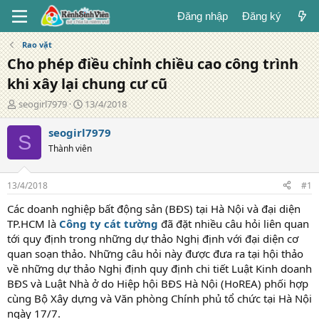
Đăng nhập
Đăng ký
Rao vặt
Cho phép điều chỉnh chiều cao công trình
khi xây lại chung cư cũ
T
N
seogirl7979
13/4/2018
á
g
c
à
seogirl7979
S
g
y
Thành viên
i
đ
ả
ă
n
13/4/2018
#1
g
Các doanh nghiệp bất động sản (BĐS) tại Hà Nội và đại diện
TP.HCM là
Công ty cát tường
đã đặt nhiều câu hỏi liên quan
tới quy định trong những dự thảo Nghị định với đại diện cơ
quan soạn thảo. Những câu hỏi này được đưa ra tại hội thảo
về những dự thảo Nghị định quy định chi tiết Luật Kinh doanh
BĐS và Luật Nhà ở do Hiệp hội BĐS Hà Nội (HoREA) phối hợp
cùng Bộ Xây dựng và Văn phòng Chính phủ tổ chức tại Hà Nội
ngày 17/7.