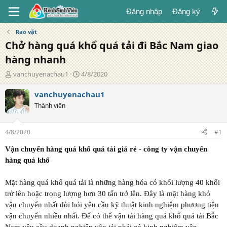
Đăng nhập
Đăng ký
Rao vặt
Chở hàng quá khổ quá tải đi Bắc Nam giao
hàng nhanh
T
N
vanchuyenachau1
4/8/2020
á
g
c
à
vanchuyenachau1
g
y
Thành viên
i
đ
ả
ă
n
4/8/2020
#1
g
Vận chuyển hàng quá khổ quá tải giá rẻ
-
công ty vận chuyển
hàng quá khổ
Mặt hàng quá khổ quá tải là những hàng hóa có khối lượng 40 khối
trở lên hoặc trọng lượng hơn 30 tấn trở lên. Đây là mặt hàng khó
vận chuyển nhất đòi hỏi yêu cầu kỹ thuật kinh nghiệm phương tiện
vận chuyển nhiều nhất. Để có thể vận tải hàng quá khổ quá tải Bắc
Nam yêu cầu doanh nghiệp vận tải phải có kinh nghiệm vận