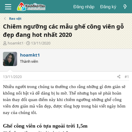
Đăng nhập
Đăng ký
Rao vặt
Chiêm ngưỡng các mẫu ghế công viên gỗ
đẹp đang hot nhất 2020
T
N
hoamkt1
13/11/2020
á
g
c
à
hoamkt1
g
y
Thành viên
i
đ
ả
ă
n
13/11/2020
#1
g
Nhiều người trong chúng ta thường cho rằng những gì đơn giản sẽ
không nổi bật và dễ dàng bị lu mờ. Thế nhưng bạn sẽ phải hoàn
toàn thay đổi quan điểm này khi chiêm ngưỡng những ghế công
viên đơn giản mà vẫn đẹp, được tổng hợp trong bài viết ngày hôm
nay của chúng tôi.
Ghế công viên có tựa ngoài trời 1,5m