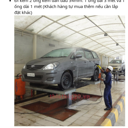
Đi kèm 2 ống kẽm dẫn dầu 34mm: 1 ống dài 3 mét và 1
ống dài 1 mét (Khách hàng tự mua thêm nếu cần lắp
đặt khác)