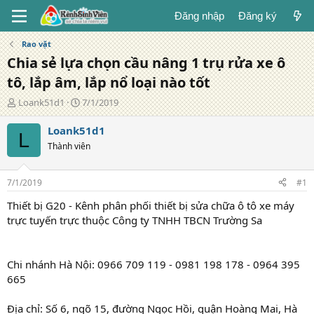
Đăng nhập
Đăng ký
Rao vặt
Chia sẻ lựa chọn cầu nâng 1 trụ rửa xe ô
tô, lắp âm, lắp nổ loại nào tốt
T
N
Loank51d1
7/1/2019
á
g
c
à
Loank51d1
L
g
y
Thành viên
i
đ
ả
ă
n
7/1/2019
#1
g
Thiết bị G20 - Kênh phân phối thiết bị sửa chữa ô tô xe máy
trực tuyến trực thuộc Công ty TNHH TBCN Trường Sa
Chi nhánh Hà Nội: 0966 709 119 - 0981 198 178 - 0964 395
665
Địa chỉ: Số 6, ngõ 15, đường Ngọc Hồi, quận Hoàng Mai, Hà