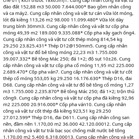
đào đất 152,88 m3 50.000 7.644.000* Bao gồm nhân công
và ca máy2. Cung cấp nhân công và vật tư cán vữa lót móng,
lót đà kiềng 113,26 m2 98.000 11.099.480* Vữa lót dày
trung bình 30mm3. Cung cấp nhân công và vật tư cốp pha
móng 49,39 m2 189.000 9.335.088* Cốp pha xây gạch ống4.
Cung cấp nhân công và vật tư cốt thép móng 814,54 kg
29.250 23.825.431* Thép D12@150mm5. Cung cấp nhân
công và vật tư đổ bê tông móng 22,23 m3 1.755.000
39.007.332* Bê tông Mác 250; đá 1×2; độ sụt 10±26. Cung
cấp nhân công và vật tư cốp pha cổ móng 11,95 m2 225.000
2.689.470* Cốp pha ván7. Cung cấp nhân công và vật tư cốt
thép cổ móng 553,05 kg 29.250 16.176.630* Thép D16, đai
D68. Cung cấp nhân công và vật tư đổ bê tông cổ móng 1,27
m3 1.755.000 2.235.870* Bê tông Mác 250; đá 1×2; trộn thủ
công9. Cung cấp nhân công và vật tư cốp pha đà kiềng 92,96
m2 225.000 20.916.000* Cốp pha ván10. Cung cấp nhân
công và vật tư cốt thép đà kiềng 923,51 kg 29.250
27.012.599* Thép D16, đai D611. Cung cấp nhân công san
nền, đầm nền 1.170,00 m2 36.000 42.120.00012. Cung cấp
nhân công và vật tư trải bạc sọc chống mất nước bê tông
1.170,00 m2 5.400 6.318.00013. Cung cấp nhân công và vật