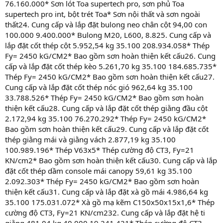
76.160.000* Sơn lót Toa supertech pro, sơn phủ Toa
supertech pro int, bột trét Toa* Sơn nội thất và sơn ngoài
thất24. Cung cấp và lắp đặt bulong neo chân cột 94,00 con
100.000 9.400.000* Bulong M20, L600, 8.825. Cung cấp và
lắp đặt cốt thép cột 5.952,54 kg 35.100 208.934.058* Thép
Fy= 2450 kG/CM2* Bao gồm sơn hoàn thiện kết cấu26. Cung
cấp và lắp đặt cốt thép kèo 5.261,70 kg 35.100 184.685.735*
Thép Fy= 2450 kG/CM2* Bao gồm sơn hoàn thiện kết cấu27.
Cung cấp và lắp đặt cốt thép nóc gió 962,64 kg 35.100
33.788.526* Thép Fy= 2450 kG/CM2* Bao gồm sơn hoàn
thiện kết cấu28. Cung cấp và lắp đặt cốt thép giằng đầu cột
2.172,94 kg 35.100 76.270.292* Thép Fy= 2450 kG/CM2*
Bao gồm sơn hoàn thiện kết cấu29. Cung cấp và lắp đặt cốt
thép giằng mái và giằng vách 2.877,19 kg 35.100
100.989.196* Thép V63x5* Thép cường độ CT3, Fy=21
KN/cm2* Bao gồm sơn hoàn thiện kết cấu30. Cung cấp và lắp
đặt cốt thép dầm console mái canopy 59,61 kg 35.100
2.092.303* Thép Fy= 2450 kG/CM2* Bao gồm sơn hoàn
thiện kết cấu31. Cung cấp và lắp đặt xà gồ mái 4.986,64 kg
35.100 175.031.072* Xà gồ mạ kẽm C150x50x15x1,6* Thép
cường độ CT3, Fy=21 KN/cm232. Cung cấp và lắp đặt hệ ti
giằng 481,04 kg 40.000 19.241.421* Thép cường độ CT3,