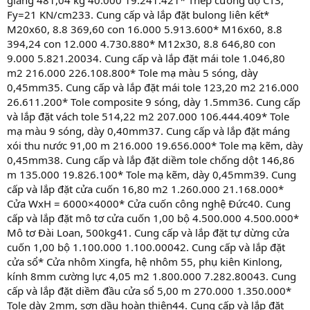
Fy=21 KN/cm233. Cung cấp và lắp đặt bulong liên kết*
M20x60, 8.8 369,60 con 16.000 5.913.600* M16x60, 8.8
394,24 con 12.000 4.730.880* M12x30, 8.8 646,80 con
9.000 5.821.20034. Cung cấp và lắp đặt mái tole 1.046,80
m2 216.000 226.108.800* Tole mạ màu 5 sóng, dày
0,45mm35. Cung cấp và lắp đặt mái tole 123,20 m2 216.000
26.611.200* Tole composite 9 sóng, dày 1.5mm36. Cung cấp
và lắp đặt vách tole 514,22 m2 207.000 106.444.409* Tole
mạ màu 9 sóng, dày 0,40mm37. Cung cấp và lắp đặt máng
xói thu nước 91,00 m 216.000 19.656.000* Tole mạ kẽm, dày
0,45mm38. Cung cấp và lắp đặt diềm tole chống dột 146,86
m 135.000 19.826.100* Tole mạ kẽm, dày 0,45mm39. Cung
cấp và lắp đặt cửa cuốn 16,80 m2 1.260.000 21.168.000*
Cửa WxH = 6000×4000* Cửa cuốn công nghệ Đức40. Cung
cấp và lắp đặt mô tơ cửa cuốn 1,00 bộ 4.500.000 4.500.000*
Mô tơ Đài Loan, 500kg41. Cung cấp và lắp đặt tự dừng cửa
cuốn 1,00 bộ 1.100.000 1.100.00042. Cung cấp và lắp đặt
cửa sổ* Cửa nhôm Xingfa, hệ nhôm 55, phụ kiên Kinlong,
kính 8mm cường lực 4,05 m2 1.800.000 7.282.80043. Cung
cấp và lắp đặt diềm đầu cửa sổ 5,00 m 270.000 1.350.000*
Tole dày 2mm, sơn dầu hoàn thiện44. Cung cấp và lắp đặt