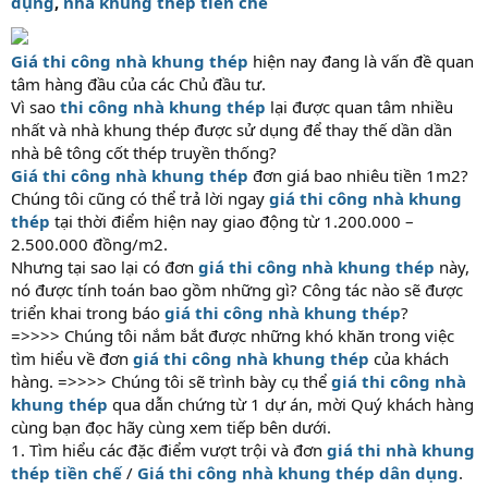
dụng
,
nhà khung thép tiền chế
Giá thi công nhà khung thép
hiện nay đang là vấn đề quan
tâm hàng đầu của các Chủ đầu tư.
Vì sao
thi công nhà khung thép
lại được quan tâm nhiều
nhất và nhà khung thép được sử dụng để thay thế dần dần
nhà bê tông cốt thép truyền thống?
Giá thi công nhà khung thép
đơn giá bao nhiêu tiền 1m2?
Chúng tôi cũng có thể trả lời ngay
giá thi công nhà khung
thép
tại thời điểm hiện nay giao động từ 1.200.000 –
2.500.000 đồng/m2.
Nhưng tại sao lại có đơn
giá thi công nhà khung thép
này,
nó được tính toán bao gồm những gì? Công tác nào sẽ được
triển khai trong báo
giá thi công nhà khung thép
?
=>>>> Chúng tôi nắm bắt được những khó khăn trong việc
tìm hiểu về đơn
giá thi công nhà khung thép
của khách
hàng. =>>>> Chúng tôi sẽ trình bày cụ thể
giá thi công nhà
khung thép
qua dẫn chứng từ 1 dự án, mời Quý khách hàng
cùng bạn đọc hãy cùng xem tiếp bên dưới.
1. Tìm hiểu các đặc điểm vượt trội và đơn
giá thi nhà khung
thép tiền chế
/
Giá thi công nhà khung thép dân dụng
.