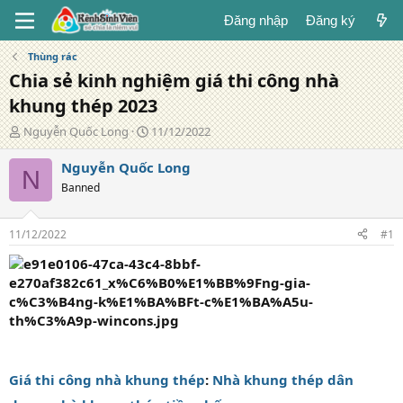
Đăng nhập
Đăng ký
Thùng rác
Chia sẻ kinh nghiệm giá thi công nhà
khung thép 2023
T
N
Nguyễn Quốc Long
11/12/2022
á
g
c
à
Nguyễn Quốc Long
N
g
y
Banned
i
đ
ả
ă
n
11/12/2022
#1
g
Giá thi công nhà khung thép
:
Nhà khung thép dân