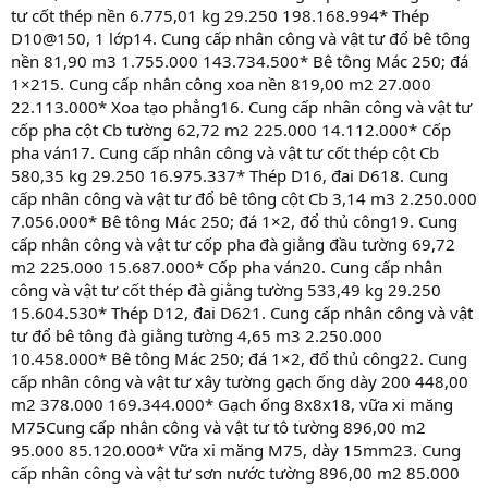
tư cốt thép nền 6.775,01 kg 29.250 198.168.994* Thép
D10@150, 1 lớp14. Cung cấp nhân công và vật tư đổ bê tông
nền 81,90 m3 1.755.000 143.734.500* Bê tông Mác 250; đá
1×215. Cung cấp nhân công xoa nền 819,00 m2 27.000
22.113.000* Xoa tạo phẳng16. Cung cấp nhân công và vật tư
cốp pha cột Cb tường 62,72 m2 225.000 14.112.000* Cốp
pha ván17. Cung cấp nhân công và vật tư cốt thép cột Cb
580,35 kg 29.250 16.975.337* Thép D16, đai D618. Cung
cấp nhân công và vật tư đổ bê tông cột Cb 3,14 m3 2.250.000
7.056.000* Bê tông Mác 250; đá 1×2, đổ thủ công19. Cung
cấp nhân công và vật tư cốp pha đà giằng đầu tường 69,72
m2 225.000 15.687.000* Cốp pha ván20. Cung cấp nhân
công và vật tư cốt thép đà giằng tường 533,49 kg 29.250
15.604.530* Thép D12, đai D621. Cung cấp nhân công và vật
tư đổ bê tông đà giằng tường 4,65 m3 2.250.000
10.458.000* Bê tông Mác 250; đá 1×2, đổ thủ công22. Cung
cấp nhân công và vật tư xây tường gạch ống dày 200 448,00
m2 378.000 169.344.000* Gạch ống 8x8x18, vữa xi măng
M75Cung cấp nhân công và vật tư tô tường 896,00 m2
95.000 85.120.000* Vữa xi măng M75, dày 15mm23. Cung
cấp nhân công và vật tư sơn nước tường 896,00 m2 85.000