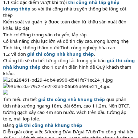
1.1 Các đặc điểm vượt khi trội
thi công nhà lắp ghép
khung thép
so với thi công nhà truyền thống bê tông cốt
thép
Kiểm soát và quản lý được toàn diện từ khâu sản xuất đến
khâu lắp đặt
Tính cơ động trong vận chuyển, lắp ráp.
Có khả năng chịu lực lớn và độ tin cậy cao.Trọng lượng nhẹ
Tính kín, không thấm nướcTính công nghiệp hóa cao.
1.2 Về đơn
giá thi công nhà khung thép
.
Chúng tôi sẽ chi tiết từng công tác trong gói báo
giá thi công
nhà khung thép
cho 1 dự án điển hình để Quý khách tham
khảo.
Tìm hiểu chi tiết
giá thi công nhà khung thép
qua phân
tích nhà xưởng ngang 18m, dài 65m, cao 11.2m. Nền BTCT,
tường gạch xây cao 4m sơn nước. Vách trên đầu tường áp
tole, mái lợp tole.
Bảng
giá thi công nhà khung thép
Diễn giải công việc S/lượng Đ/vị Đ/giá T/tiềnThi công nhà tiền
chế 01 ( kích thước 18x65m)1. Cung cấp nhân công và vật tư