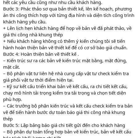
hết các yêu cầu cũng như nhu cầu khách hàng.
Bước 3: Phác thảo sơ qua bản thiết kế, lên kế hoạch, phương
án thi công thích hợp với từng địa hình và diện tích công trình
khách hàng yêu cầu.
+ Lên lịch hẹn khách hàng để họp về bản vẽ đã phát thảo, về
giá thi công nhà khung thép
+ Nếu khách hàng không có thêm ý kiến chúng tôi sẽ tiến
hành hoàn thiện bản vẽ thiết kế để có cơ sở báo giá chuẩn.
Bước 4: Hoàn thiện bản vẽ thiết kế .
– Kiến trúc sư ra các bản vẽ kiến trúc mặt bằng, mặt đứng,
mặt cắt.
– Bộ phận vật tư liên hệ nhà cung cấp vật tư check kiểm tra
giá phôi vật tư thời điểm hiện tại.
– Kỹ sư kết cấu triển khai bản vẽ kết cấu, ra chi tiết kết cấu,
chạy mô hình tải trọng kiểm tra tải trọng và chọn tiết diện
phù hợp.
– Các trưởng bộ phận kiến trúc và kết cấu check kiểm tra bản
vẽ để tiến hành bước dự toán báo giá thi công nhà khung
thép
Bước 5: Lập bảng báo giá chi tiết gửi đến cho khách hàng
– Bộ phận dự toán tổng hợp bản vẽ kiến trúc, bản vẽ kết cấu
bóc tách khối lượng chi tiết.