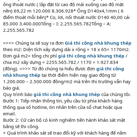
ống thoát nước ( lắp đặt từ cao độ mái xuống cao độ mặt
nền) 69,22 m 120.000 8.306.928* Ống D140x4,1mm ( 6
điểm thoát mỗi bên)* Co, lơi, nối thoát nước D140 40,00 cái
85.000 3.400.000Tổng – I: 2.255.565.782Tổng – A:
2.255.565.782
=>>> Chúng ta sẽ suy ra đơn
Giá thi công nhà khung thép
theo m2: Diện tích xây dựng dài x rộng = 18 x 65= 1170m2.
Đơn giá m2= tổng chi phí
giá thi công nhà khung thép
/
chia m2 xây dựng = 2255.565.782 / 1170 = 1.927.834
(đồng). =>>> Từ đó chúng ta hiểu được đơn
giá thi công
nhà khung thép
tại thời điểm hiện nay giao động từ
1.200.000 – 2.500.000 đồng/m2 mà trên thị trường vẫn hay
báo giá.
Quy trình báo
giá thi công nhà khung thép
của chúng tôi.
Bước 1: Tiếp nhận thông tin, yêu cầu từ phía khách hàng
thông qua số hotline, tin nhắn trên cửa sổ chat hoặc qua
email.
Bước 2: Cử cán bộ có kinh nghiệm tiến hành khảo sát mặt
bằng sẽ thi công.
+ Quá trình khảo sát sẽ trao đổi kỹ với khách hàng để nắm