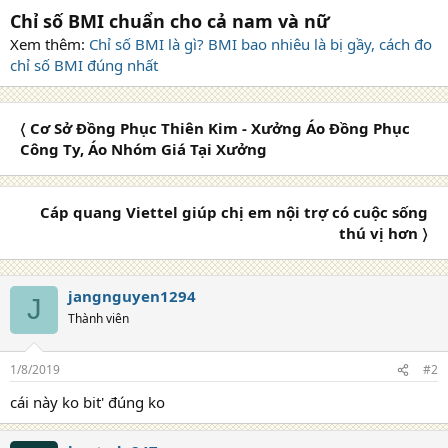
Chỉ số BMI chuẩn cho cả nam và nữ
Xem thêm:
Chỉ số BMI là gì? BMI bao nhiêu là bị gầy, cách đo
chỉ số BMI đúng nhất
〈 Cơ Sở Đồng Phục Thiên Kim - Xưởng Áo Đồng Phục
Công Ty, Áo Nhóm Giá Tại Xưởng
Cáp quang Viettel giúp chị em nội trợ có cuộc sống
thú vị hơn 〉
jangnguyen1294
J
Thành viên
1/8/2019
#2
cái này ko bit' đúng ko