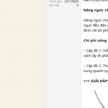
Tham gia
2/11/2020
Bài viết
0
Nâng ngực ch
Nâng ngực chảy
ngực đều đặn m
định cắt bỏ p
Chi phí nâng
– Cấp độ 1: Ti
cách lấy đi ph
– Cấp độ 2: Th
xung quanh qu
>>> GIẢI ĐÁP