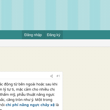
Đăng nhập
Đăng ký
#1
ác động từ bên ngoài hoặc sau khi
lý tự ti, mặc cảm cho nhiều chị
oa thẩm mỹ, phẫu thuật nâng ngực
hắc, căng tròn như ý. Một trong
 hỏi
chi phí nâng ngực chảy xệ
là
g.