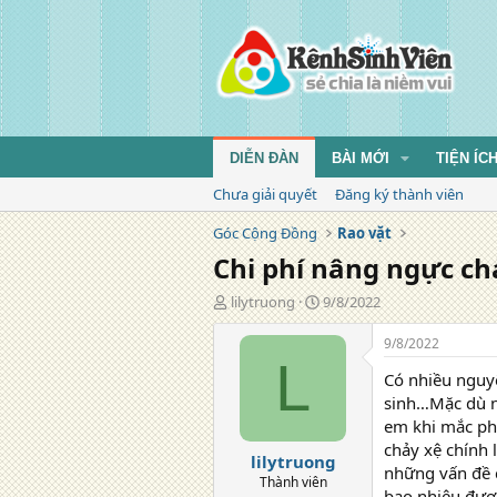
DIỄN ĐÀN
BÀI MỚI
TIỆN ÍC
Chưa giải quyết
Đăng ký thành viên
Góc Cộng Đồng
Rao vặt
Chi phí nâng ngực chả
T
N
lilytruong
9/8/2022
á
g
c
à
9/8/2022
g
y
L
Có nhiều nguyê
i
đ
ả
ă
sinh…Mặc dù n
n
em khi mắc phả
g
chảy xệ chính 
lilytruong
những vấn đề c
Thành viên
bao nhiêu được