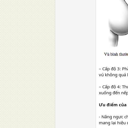
– Cấp độ 3: P
vú không quá 
– Cấp độ 4: T
xuống đến nếp
Ưu điểm của 
- Nâng ngực ch
mang lại hiệu 