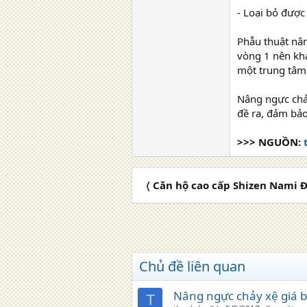
- Loại bỏ được
Phẫu thuật nân
vòng 1 nên khá
một trung tâm 
Nâng ngực chảy
đề ra, đảm bảo
>>> NGUỒN:
〈 Căn hộ cao cấp Shizen Nami 
Chủ đề liên quan
Nâng ngực chảy xệ giá b
T