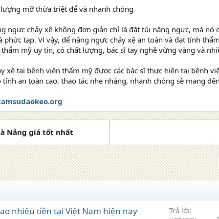
 lượng mỡ thừa triệt để và nhanh chóng
g ngực chảy xệ không đơn giản chỉ là đặt túi nâng ngực, mà nó c
 phức tạp. Vì vậy, để nâng ngực chảy xệ an toàn và đạt tính th
thẩm mỹ uy tín, có chất lượng, bác sĩ tay nghề vững vàng và nh
 xệ tại bệnh viện thẩm mỹ được các bác sĩ thực hiện tại bệnh vi
 tính an toàn cao, thao tác nhẹ nhàng, nhanh chóng sẽ mang đến
tamsudaokeo.org
Đà Nẵng giá tốt nhất
ao nhiêu tiền tại Việt Nam hiện nay
Trả lời