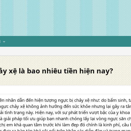
H
y xệ là bao nhiêu tiền hiện nay?
n nhân dẫn đến hiện tượng ngực bị chảy xệ như: do bẩm sinh, t
gực chảy xệ không ảnh hưởng đến sức khỏe nhưng lại gây ra tâm 
i tình trạng này. Hiện nay, với sự phát triển vượt bậc của y kh
là giải pháp tối ưu giúp bạn nhanh chóng lấy lại vòng ngực săn c
hị em khá quan tâm trước khi làm đẹp đó chính là kinh phí, câu
 đưa ra bàn tán khá sôi nổi trên khắp các diễn đàn và trang mạn