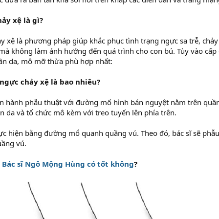
ảy xệ là gì?
 xệ là phương pháp giúp khắc phục tình trạng ngực sa trễ, chảy
à không làm ảnh hưởng đến quá trình cho con bú. Tùy vào cấp đ
hần da, mô mỡ thừa phù hợp nhất:
 ngực chảy xệ là bao nhiêu?
ến hành phẫu thuật với đường mổ hình bán nguyệt nằm trên quần
ần da và tổ chức mô kèm với treo tuyến lên phía trên.
ực hiện bằng đường mổ quanh quầng vú. Theo đó, bác sĩ sẽ phẫu 
ầng vú.
:
Bác sĩ Ngô Mộng Hùng có tốt không
?