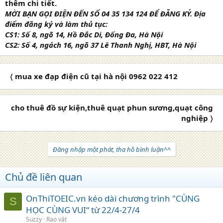
thêm chi tiết.
MỜI BẠN GỌI ĐIỆN ĐẾN SỐ 04 35 134 124 ĐỂ ĐĂNG KÝ. Địa
điểm đăng ký và làm thủ tục:
CS1: Số 8, ngõ 14, Hồ Đắc Di, Đống Đa, Hà Nội
CS2: Số 4, ngách 16, ngõ 37 Lê Thanh Nghị, HBT, Hà Nội
〈 mua xe đạp điện cũ tại hà nội 0962 022 412
cho thuê đồ sự kiện,thuê quạt phun sương,quạt công
nghiệp 〉
Đăng nhập một phát, tha hồ bình luận^^
Chủ đề liên quan
OnThiTOEIC.vn kéo dài chương trình "CÙNG
S
HỌC CÙNG VUI“ từ 22/4-27/4
Suzzy
Rao vặt