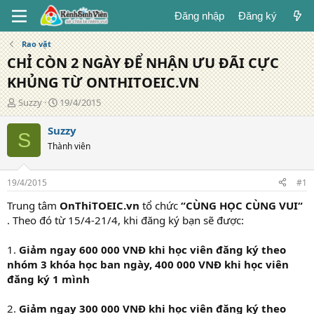
Đăng nhập
Đăng ký
Rao vặt
CHỈ CÒN 2 NGÀY ĐỂ NHẬN ƯU ĐÃI CỰC
KHỦNG TỪ ONTHITOEIC.VN
T
N
Suzzy
19/4/2015
á
g
c
à
Suzzy
S
g
y
Thành viên
i
đ
ả
ă
n
19/4/2015
#1
g
Trung tâm
OnThiTOEIC.vn
tổ chức
“CÙNG HỌC CÙNG VUI“
. Theo đó từ 15/4-21/4, khi đăng ký bạn sẽ được:
1.
Giảm ngay 600 000 VNĐ khi học viên đăng ký theo
nhóm 3 khóa học ban ngày, 400 000 VNĐ khi học viên
đăng ký 1 mình
2.
Giảm ngay 300 000 VNĐ khi học viên đăng ký theo