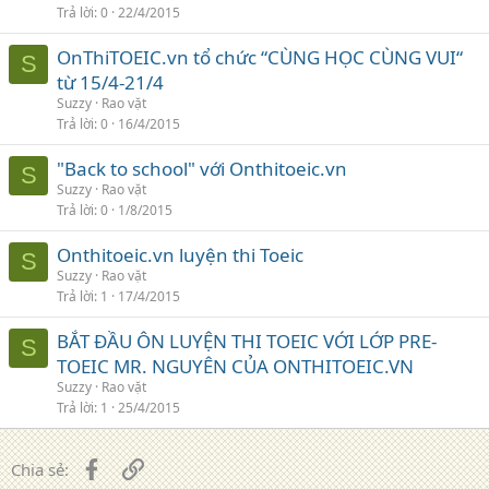
Trả lời
0
22/4/2015
OnThiTOEIC.vn tổ chức “CÙNG HỌC CÙNG VUI“
S
từ 15/4-21/4
Suzzy
Rao vặt
Trả lời
0
16/4/2015
"Back to school" với Onthitoeic.vn
S
Suzzy
Rao vặt
Trả lời
0
1/8/2015
Onthitoeic.vn luyện thi Toeic
S
Suzzy
Rao vặt
Trả lời
1
17/4/2015
BẮT ĐẦU ÔN LUYỆN THI TOEIC VỚI LỚP PRE-
S
TOEIC MR. NGUYÊN CỦA ONTHITOEIC.VN
Suzzy
Rao vặt
Trả lời
1
25/4/2015
Facebook
Liên kết
Chia sẻ: