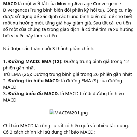
MACD
là một viết tắt của
M
oving
A
verage
C
onvergence
D
ivergence (Trung bình biến đổi phân kỳ hội tụ). Công cụ này
được sử dụng để xác định các trung bình biến đổi để cho biết
một xu hướng mới, tăng giá hay giảm giá. Sau tất cả, ưu tiên
số một của chúng ta trong giao dịch là có thể tìm ra xu hướng
bởi vì việc này làm ra tiền.
Nó được cấu thành bởi 3 thành phần chính:
1.
Đường MACD: EMA (12)
: Đường trung bình giá trong 12
phiên gần nhất
Trừ EMA (26): Đường trung bình giá trong 26 phiên gần nhất
2.
Đường tín hiệu MACD
: là đường EMA (9) của đường
MACD
3.
Đường biểu đồ MACD
: là MACD trừ đi đường tín hiệu
MACD
Chỉ báo MACD là công cụ rất có hiệu quả và nhiều tác dụng.
Có 3 cách chính khi sử dụng chỉ báo MACD: