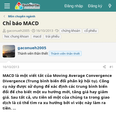
Đăng nhập
Đăng ký
Môn chuyên ngành
Chỉ báo MACD
T
N
T
gaconueh2005
16/10/2013
chứng khoán
cổ phiếu
á
g
ừ
hoc chung khoan
macd
trái phiếu
c
à
k
g
y
h
gaconueh2005
i
đ
ó
ả
Thành viên thân thiết
ă
a
Thành viên thân thiết
n
g
16/10/2013
#1
MACD là một viết tắt của Moving Average Convergence
Divergence (Trung bình biến đổi phân kỳ hội tụ). Công
cụ này được sử dụng để xác định các trung bình biến
đổi để cho biết một xu hướng mới, tăng giá hay giảm
giá. Sau tất cả, ưu tiên số một của chúng ta trong giao
dịch là có thể tìm ra xu hướng bởi vì việc này làm ra
tiền. …