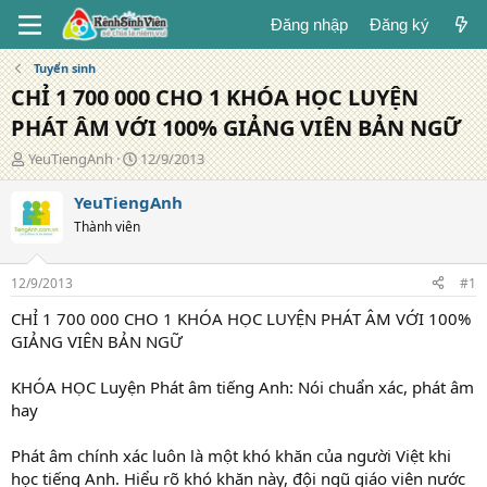
Đăng nhập
Đăng ký
Tuyển sinh
CHỈ 1 700 000 CHO 1 KHÓA HỌC LUYỆN
PHÁT ÂM VỚI 100% GIẢNG VIÊN BẢN NGỮ
T
N
YeuTiengAnh
12/9/2013
á
g
c
à
YeuTiengAnh
g
y
Thành viên
i
đ
ả
ă
n
12/9/2013
#1
g
CHỈ 1 700 000 CHO 1 KHÓA HỌC LUYỆN PHÁT ÂM VỚI 100%
GIẢNG VIÊN BẢN NGỮ
KHÓA HỌC Luyện Phát âm tiếng Anh: Nói chuẩn xác, phát âm
hay
Phát âm chính xác luôn là một khó khăn của người Việt khi
học tiếng Anh. Hiểu rõ khó khăn này, đội ngũ giáo viên nước