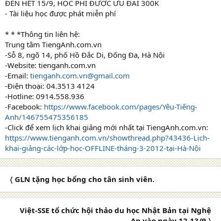
ĐẾN HẾT 15/9, HỌC PHÍ ĐƯỢC ƯU ĐÃI 300K
- Tài liệu học được phát miễn phí
* * *Thông tin liên hệ:
Trung tâm TiengAnh.com.vn
-Sỗ 8, ngõ 14, phố Hồ Đắc Di, Đống Đa, Hà Nội
-Website: tienganh.com.vn
-Email:
tienganh.com.vn@gmail.com
-Điện thoại: 04.3513 4124
-Hotline: 0914.558.936
-Facebook:
https://www.facebook.com/pages/Yêu-Tiếng-
Anh/146755475356185
-Click để xem lịch khai giảng mới nhất tại TiengAnh.com.vn:
https://www.tienganh.com.vn/showthread.php?43436-Lịch-
khai-giảng-các-lớp-học-OFFLINE-tháng-3-2012-tại-Hà-Nội
〈 GLN tặng học bổng cho tân sinh viên.
Việt-SSE tổ chức hội thảo du học Nhật Bản tại Nghệ
An vào ngày 12-13/9 〉