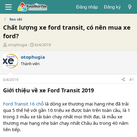
Đăng nhập
Đăng ký
Rao vặt
Chất lượng xe ford transit, có nên mua xe
ford?
T
N
otophugia
6/4/2019
á
g
c
à
otophugia
g
y
Thành viên
i
đ
ả
ă
n
6/4/2019
#1
g
Giới thiệu về xe Ford Transit 2019
Ford Transit 16 chỗ
là dòng xe thương mại hạng nhẹ đã trải
qua 5 thế hệ với gần 10 triệu xe được bán trên toàn cầu, là 1
trong 3 mẫu xe tải bán chạy nhất mọi thời đại, là mẫu xe
thương mại hạng nhẹ bán chạy nhất Châu âu trong 40 năm
liên tiếp.