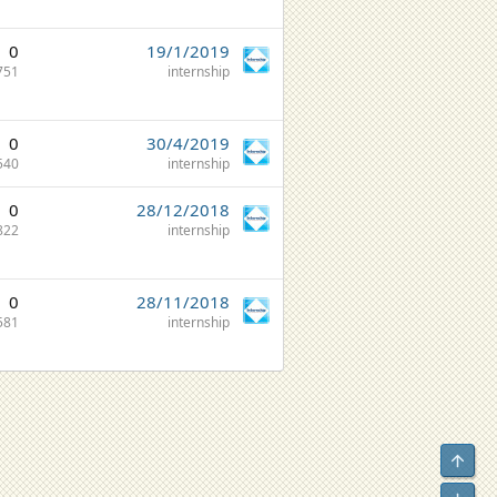
0
19/1/2019
751
internship
0
30/4/2019
540
internship
0
28/12/2018
822
internship
0
28/11/2018
581
internship
Top