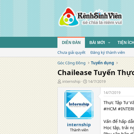
DIỄN ĐÀN
BÀI MỚI
TIỆN ÍC
Chưa giải quyết
Đăng ký thành viên
Góc Cộng Đồng
Tuyển dụng
Chailease Tuyển Thự
T
N
internship
14/7/2019
á
g
c
à
14/7/2019
g
y
Thực Tập Tư V
i
đ
ả
ă
#HCM #INTER
n
g
Vấn để hấp dẫn
internship
Học tập, trải 
Thành viên
Phụ cấp hấp d