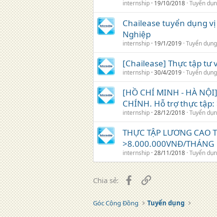
internship
19/10/2018
Tuyển dụ
Chailease tuyển dụng vị
Nghiệp
internship
19/1/2019
Tuyển dụng
[Chailease] Thực tập tư
internship
30/4/2019
Tuyển dụng
[HỒ CHÍ MINH - HÀ NỘI]
CHÍNH. Hỗ trợ thực tập:
internship
28/12/2018
Tuyển dụ
THỰC TẬP LƯƠNG CAO T
>8.000.000VNĐ/THÁNG
internship
28/11/2018
Tuyển dụ
Facebook
Liên kết
Chia sẻ:
Góc Cộng Đồng
Tuyển dụng