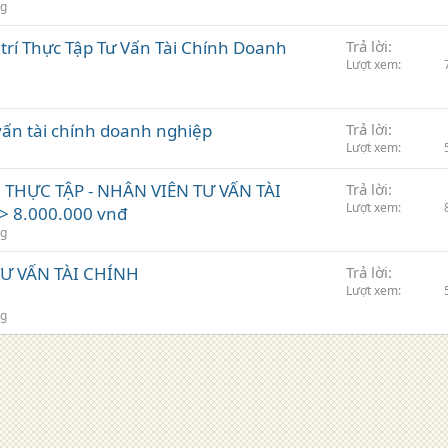
ng
 trí Thực Tập Tư Vấn Tài Chính Doanh
Trả lời
Lượt xem
 vấn tài chính doanh nghiệp
Trả lời
Lượt xem
 THỰC TẬP - NHÂN VIÊN TƯ VẤN TÀI
Trả lời
Lượt xem
 > 8.000.000 vnđ
ng
Ư VẤN TÀI CHÍNH
Trả lời
Lượt xem
ng