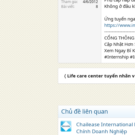
Tham gia
4/6/2012
Không ở đâu khá
Bài viết
8
Ứng tuyển ngay
https://www.in
--------------------
CỔNG THÔNG 
Cập Nhật Hơn 
Xem Ngay Bí K
#Internship #
〈 Life care center tuyển nhân v
Chủ đề liên quan
Chailease International
Chính Doanh Nghiệp