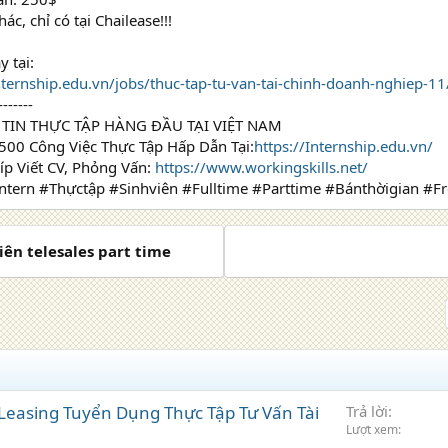
c, chỉ có tại Chailease!!!
 tại:
ternship.edu.vn/jobs/thuc-tap-tu-van-tai-chinh-doanh-nghiep-11
-------
TIN THỰC TẬP HÀNG ĐẦU TẠI VIỆT NAM
500 Công Việc Thực Tập Hấp Dẫn Tại:
https://Internship.edu.vn/
íp Viết CV, Phỏng Vấn:
https://www.workingskills.net/
Intern #Thựctập #Sinhviên #Fulltime #Parttime #Bánthờigian #F
iên telesales part time
 Leasing Tuyển Dụng Thực Tập Tư Vấn Tài
Trả lời
Lượt xem