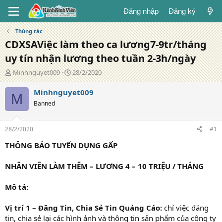
Đăng nhập
Đăng ký
Thùng rác
CDXSAViệc làm theo ca lương7-9tr/tháng
uy tín nhận lương theo tuần 2-3h/ngày
T
N
Minhnguyet009
28/2/2020
á
g
c
à
Minhnguyet009
M
g
y
Banned
i
đ
ả
ă
n
28/2/2020
#1
g
THÔNG BÁO TUYỂN DỤNG GẤP
NHÂN VIÊN LÀM THÊM – LƯƠNG 4 – 10 TRIỆU / THÁNG
Mô tả:
Vị trí 1 – Đăng Tin, Chia Sẻ Tin Quảng Cáo:
chỉ việc đăng
tin, chia sẻ lại các hình ảnh và thông tin sản phẩm của công ty